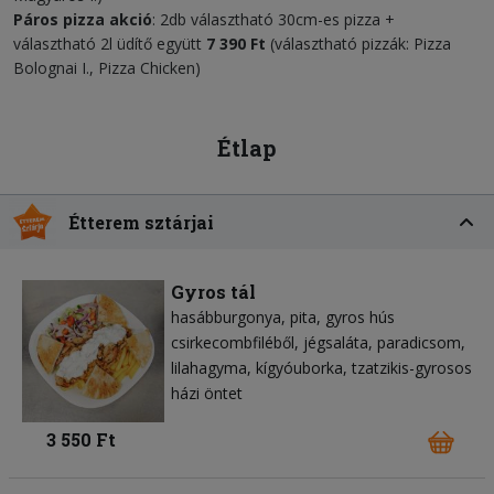
Páros pizza akció
: 2db választható 30cm-es pizza +
választható 2l üdítő együtt
7 390
Ft
(választható pizzák: Pizza
Bolognai I., Pizza Chicken)
Étlap
Étterem sztárjai
Gyros tál
hasábburgonya
pita
gyros hús
csirkecombfiléből
jégsaláta
paradicsom
lilahagyma
kígyóuborka
tzatzikis-gyrosos
házi öntet
3 550 Ft