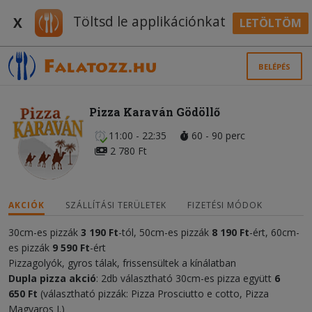
Töltsd le applikációnkat
X
LETÖLTÖM
BELÉPÉS
Pizza Karaván Gödöllő
11:00 - 22:35
60 - 90 perc
2 780 Ft
AKCIÓK
SZÁLLÍTÁSI TERÜLETEK
FIZETÉSI MÓDOK
30cm-es pizzák
3 190 Ft
-tól, 50cm-es pizzák
8 190 Ft
-ért, 60cm-
es pizzák
9 590 Ft
-ért
Pizzagolyók, gyros tálak, frissensültek a kínálatban
Dupla pizza akció
: 2db választható 30cm-es pizza együtt
6
650
Ft
(választható pizzák: Pizza Prosciutto e cotto, Pizza
Magyaros I.)