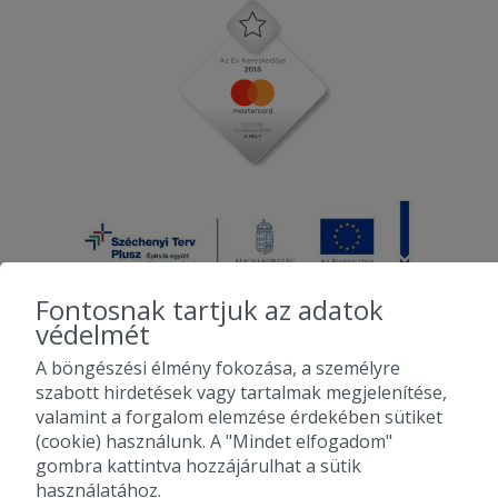
Fontosnak tartjuk az adatok
védelmét
A böngészési élmény fokozása, a személyre
2010-2026 Copyright - Falatozz.hu - Diston-line Kft.
szabott hirdetések vagy tartalmak megjelenítése,
valamint a forgalom elemzése érdekében sütiket
Pizza, gyros, hamburger, menük kedvező áron, egy helyen az összes
(cookie) használunk. A "Mindet elfogadom"
étterem ajánlata.
gombra kattintva hozzájárulhat a sütik
használatához.