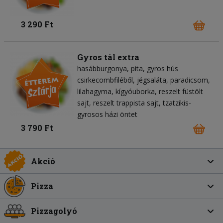
3 290 Ft
Gyros tál extra
hasábburgonya
pita
gyros hús
csirkecombfiléből
jégsaláta
paradicsom
lilahagyma
kígyóuborka
reszelt füstölt
sajt
reszelt trappista sajt
tzatzikis-
gyrosos házi öntet
3 790 Ft
Akció
Pizza
Pizzagolyó