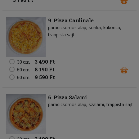
9. Pizza Cardinale
paradicsomos alap
sonka
kukorica
trappista sajt
3 490 Ft
30 cm
8 190 Ft
50 cm
9 590 Ft
60 cm
6. Pizza Salami
paradicsomos alap
szalámi
trappista sajt
3 490 Ft