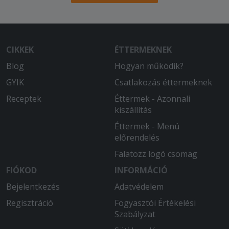
CIKKEK
ÉTTERMEKNEK
Blog
Hogyan működik?
GYIK
Csatlakozás éttermeknek
Receptek
Éttermek - Azonnali
kiszállítás
Éttermek - Menü
előrendelés
Falatozz logó csomag
FIÓKOD
INFORMÁCIÓ
Bejelentkezés
Adatvédelem
Regisztráció
Fogyasztói Értékelési
Szabályzat