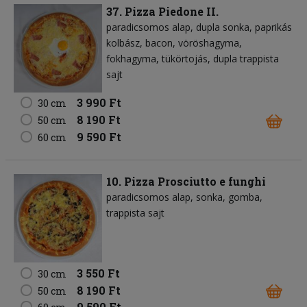
37. Pizza Piedone II.
paradicsomos alap
dupla sonka
paprikás
kolbász
bacon
vöröshagyma
fokhagyma
tükörtojás
dupla trappista
sajt
3 990 Ft
30 cm
8 190 Ft
50 cm
9 590 Ft
60 cm
10. Pizza Prosciutto e funghi
paradicsomos alap
sonka
gomba
trappista sajt
3 550 Ft
30 cm
8 190 Ft
50 cm
9 590 Ft