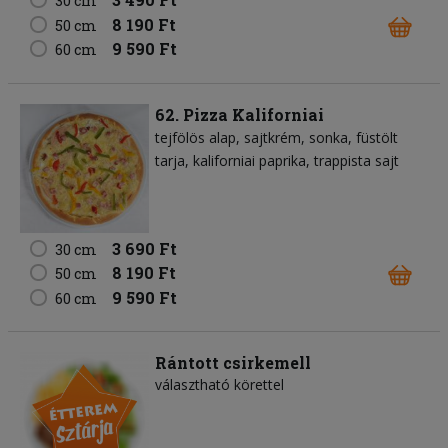
30 cm
8 190 Ft
50 cm
9 590 Ft
60 cm
62. Pizza Kaliforniai
tejfölös alap
sajtkrém
sonka
füstölt
tarja
kaliforniai paprika
trappista sajt
3 690 Ft
30 cm
8 190 Ft
50 cm
9 590 Ft
60 cm
Rántott csirkemell
választható körettel