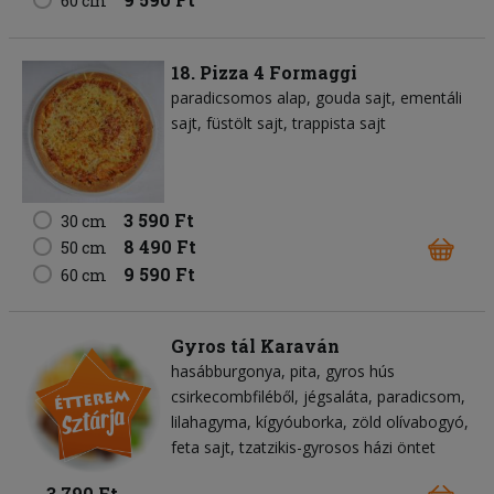
60 cm
18. Pizza 4 Formaggi
paradicsomos alap
gouda sajt
ementáli
sajt
füstölt sajt
trappista sajt
3 590 Ft
30 cm
8 490 Ft
50 cm
9 590 Ft
60 cm
Gyros tál Karaván
hasábburgonya
pita
gyros hús
csirkecombfiléből
jégsaláta
paradicsom
lilahagyma
kígyóuborka
zöld olívabogyó
feta sajt
tzatzikis-gyrosos házi öntet
3 790 Ft