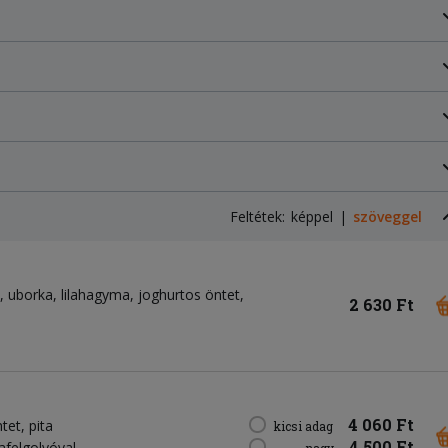
Feltétek:
képpel
szöveggel
uborka
lilahagyma
joghurtos öntet
2 630 Ft
4 060 Ft
ntet
pita
kicsi adag
4 500 Ft
lafelgolyóval
nagy