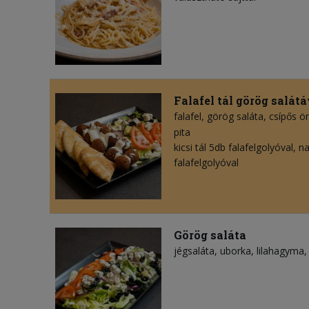
Falafel tál görög salátá
falafel
görög saláta
csípős ö
pita
kicsi tál 5db falafelgolyóval, n
falafelgolyóval
Görög saláta
jégsaláta
uborka
lilahagyma