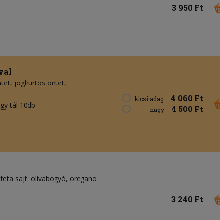
3 950 Ft
val
ntet
joghurtos öntet
4 060 Ft
kicsi adag
agy tál 10db
4 500 Ft
nagy
feta sajt
olívabogyó
oregano
3 240 Ft