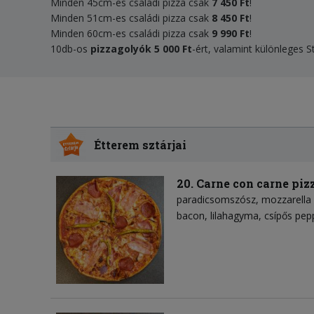
Minden 45cm-es családi pizza csak
7 450 Ft
!
Minden 51cm-es családi pizza csak
8 450 Ft
!
Minden 60cm-es családi pizza csak
9 990 Ft
!
10db-os
pizzagolyók 5 000 Ft
-ért, valamint különleges 
Étterem sztárjai
20. Carne con carne piz
paradicsomszósz
mozzarella 
bacon
lilahagyma
csípős pep