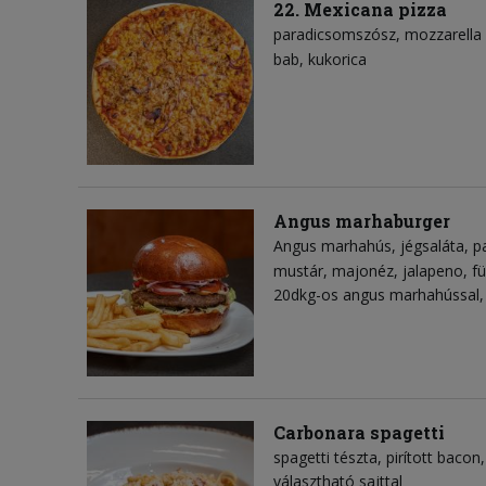
22. Mexicana pizza
paradicsomszósz
mozzarella 
bab
kukorica
Angus marhaburger
Angus marhahús
jégsaláta
p
mustár
majonéz
jalapeno
fü
20dkg-os angus marhahússal, 
Carbonara spagetti
spagetti tészta
pirított bacon
választható sajttal