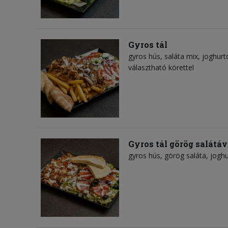
Gyros tál
gyros hús
saláta mix
joghurt
választható körettel
Gyros tál görög salátáv
gyros hús
görög saláta
joghu