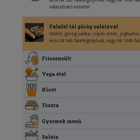
választható körettel
Falafel tál görög salátával
falafel
görög saláta
csípős öntet
joghurtos
kicsi tál 5db falafelgolyóval, nagy tál 10db fa
Frissensült
Vega étel
Köret
Tészta
Gyermek menü
Saláta