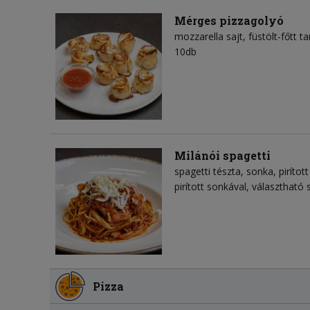
Mérges pizzagolyó
mozzarella sajt
füstölt-főtt ta
10db
Milánói spagetti
spagetti tészta
sonka
piríto
pirított sonkával, választható s
Pizza