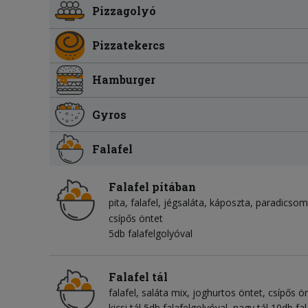
Pizzagolyó
Pizzatekercs
Hamburger
Gyros
Falafel
Falafel pitában
pita
falafel
jégsaláta
káposzta
paradicsom
csípős öntet
5db falafelgolyóval
Falafel tál
falafel
saláta mix
joghurtos öntet
csípős ö
kicsi tál 5db falafelgolyóval, nagy tál 10db fa