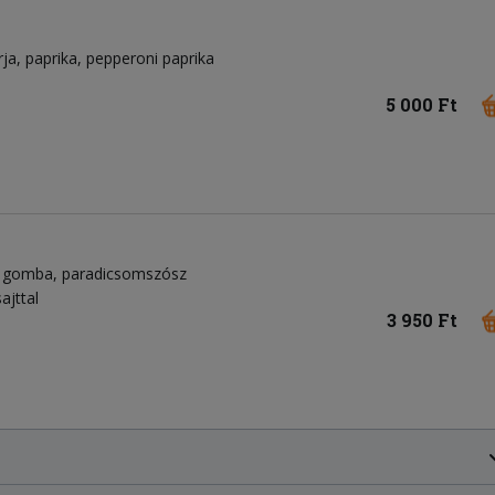
rja
paprika
pepperoni paprika
5 000 Ft
tt gomba
paradicsomszósz
ajttal
3 950 Ft