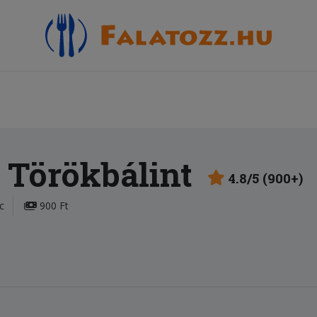
 Törökbálint
4.8/5 (900+)
c
900 Ft