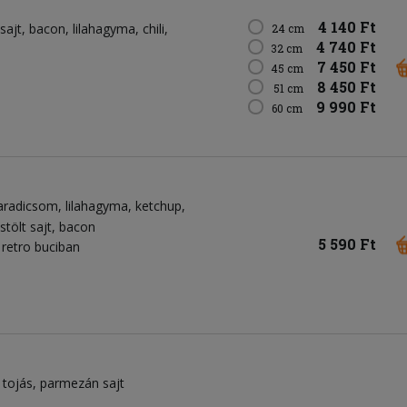
4 140 Ft
sajt
bacon
lilahagyma
chili
24 cm
4 740 Ft
32 cm
7 450 Ft
45 cm
8 450 Ft
51 cm
9 990 Ft
60 cm
aradicsom
lilahagyma
ketchup
stölt sajt
bacon
5 590 Ft
retro buciban
tojás
parmezán sajt