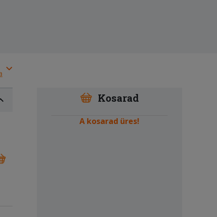
a
Kosarad
A kosarad üres!