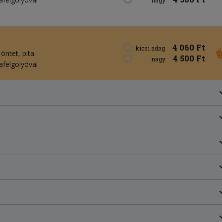
4 060 Ft
kicsi adag
 öntet
pita
4 500 Ft
nagy
lafelgolyóval