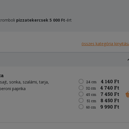
Stromboli
pizzatekercsek
5 000 F
t
-ért
összes kategória kinyitás
za
4 140 Ft
sajt
sonka
szalámi
tarja
24 cm
4 740 Ft
peroni paprika
32 cm
7 450 Ft
45 cm
8 450 Ft
51 cm
9 990 Ft
60 cm