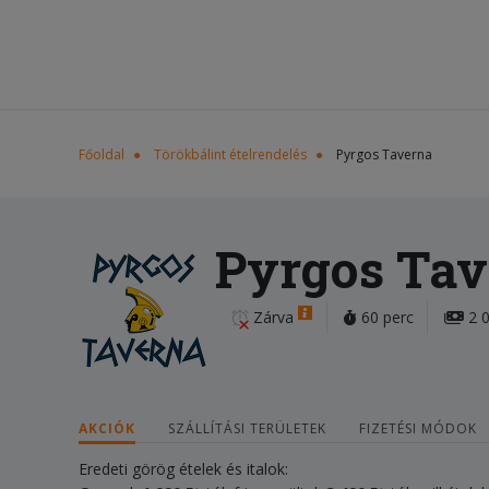
Főoldal
Törökbálint ételrendelés
Pyrgos Taverna
Pyrgos Tav
Zárva
60 perc
2 0
AKCIÓK
SZÁLLÍTÁSI TERÜLETEK
FIZETÉSI MÓDOK
Eredeti görög ételek és italok: