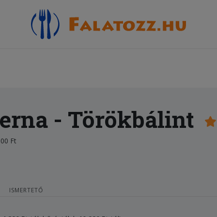
erna
- Törökbálint
00 Ft
ISMERTETŐ