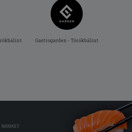
örökbálint
Gastrogarden - Törökbálint
S MINKET