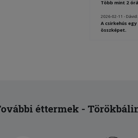
Több mint 2 ór
2026-02-11 - Dávid
A csirkehús egy
összképet.
2025-08-30 - Endre
A gyros nagyon f
percbe került, e
ovábbi éttermek - Törökbáli