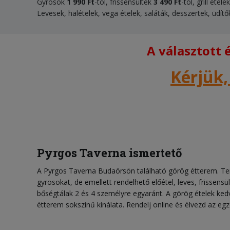
Gyrosok
1 990 Ft
-tól, frissensültek
3 490 Ft
-tól, grill étele
Levesek, halételek, vega ételek, saláták, desszertek, üdítő
A választott
Kérjük,
Pyrgos Taverna ismertető
A Pyrgos Taverna Budaörsön található görög étterem. Te
gyrosokat, de emellett rendelhető előétel, leves, frissensült,
bőségtálak 2 és 4 személyre egyaránt. A görög ételek kedve
étterem sokszínű kínálata. Rendelj online és élvezd az eg