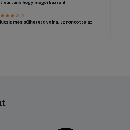
át vártunk hogy megérkezzen!
:
 kicsit még sűlhetett volna. Ez rontotta az
:
inom volt viszont a kiszállítás 1 óra 40
zért vettem le 1 csillagot
nt