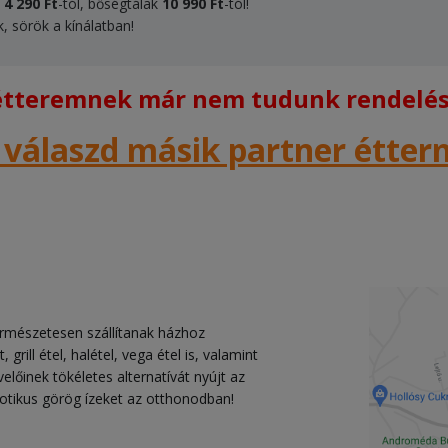
k
4 290 Ft
-tól, bőségtálak
10 990 Ft
-tól!
k, sörök a kínálatban!
 étteremnek már nem tudunk rendelést
 válaszd másik partner étte
rmészetesen szállítanak házhoz
 grill étel, halétel, vega étel is, valamint
lőinek tökéletes alternatívát nyújt az
zotikus görög ízeket az otthonodban!