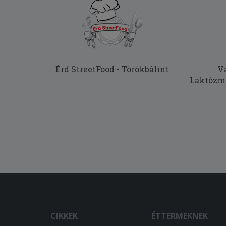
Érd StreetFood - Törökbálint
Va
Laktózme
CIKKEK
ÉTTERMEKNEK