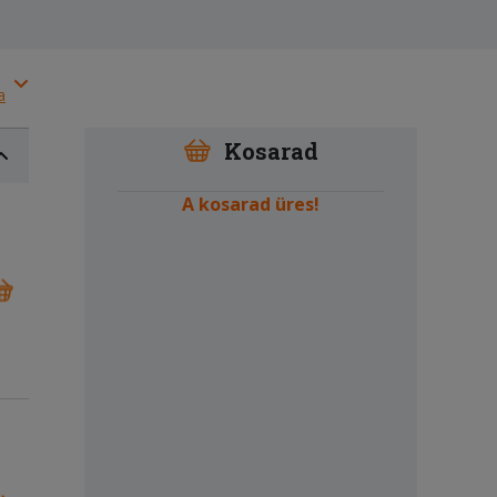
a
Kosarad
A kosarad üres!