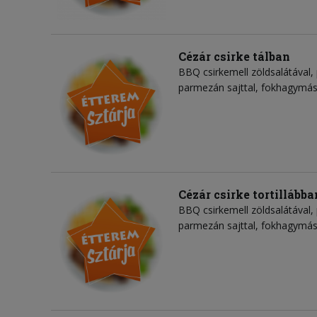
Cézár csirke tálban
BBQ csirkemell zöldsalátával,
parmezán sajttal, fokhagymás
Cézár csirke tortillábba
BBQ csirkemell zöldsalátával,
parmezán sajttal, fokhagymás