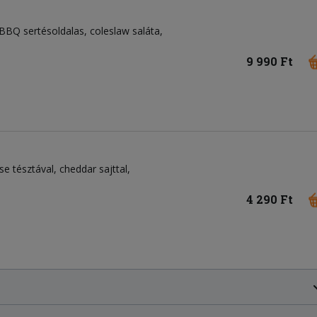
BBQ sertésoldalas, coleslaw saláta,
9 990 Ft
e tésztával, cheddar sajttal,
4 290 Ft