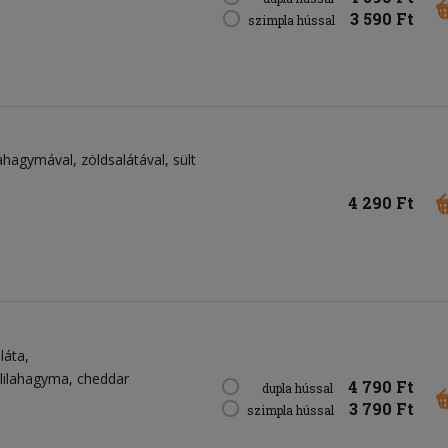
3 590 Ft
szimpla hússal
ahagymával, zöldsalátával, sült
4 290 Ft
láta
lilahagyma
cheddar
4 790 Ft
dupla hússal
3 790 Ft
szimpla hússal