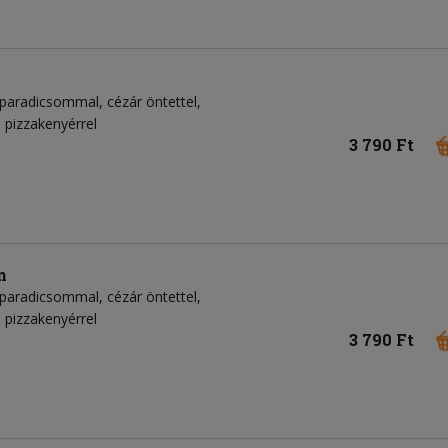
 paradicsommal, cézár öntettel,
 pizzakenyérrel
3 790 Ft
n
 paradicsommal, cézár öntettel,
 pizzakenyérrel
3 790 Ft