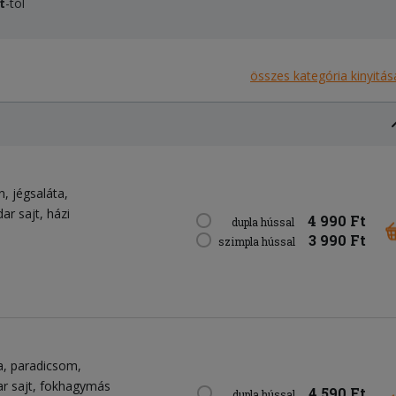
t
-tól
összes kategória kinyitás
n
jégsaláta
ar sajt
házi
4 990 Ft
dupla hússal
3 990 Ft
szimpla hússal
a
paradicsom
r sajt
fokhagymás
4 590 Ft
dupla hússal