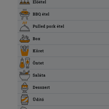
Előétel
BBQ étel
Pulled pork étel
Box
Köret
Öntet
Saláta
Desszert
Üdítő