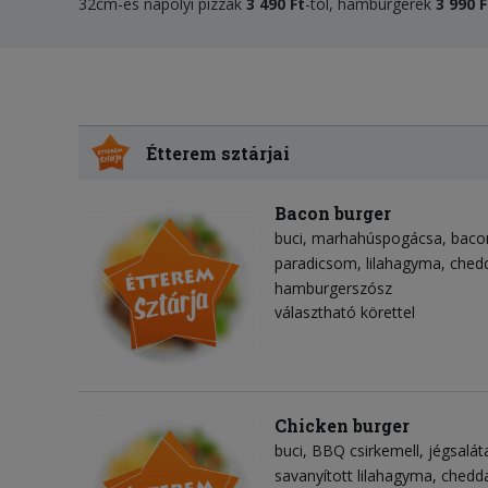
32cm-es nápolyi pizzák
3 490 Ft
-tól, hamburgerek
3 990 F
Étterem sztárjai
Bacon burger
buci
marhahúspogácsa
baco
paradicsom
lilahagyma
chedd
hamburgerszósz
választható körettel
Chicken burger
buci
BBQ csirkemell
jégsalát
savanyított lilahagyma
chedda