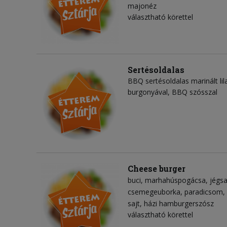
majonéz
választható körettel
Sertésoldalas
BBQ sertésoldalas marinált lil
burgonyával, BBQ szósszal
Cheese burger
buci
marhahúspogácsa
jégsa
csemegeuborka
paradicsom
sajt
házi hamburgerszósz
választható körettel