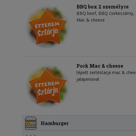
BBQ box 2 személyre
BBQ beef, BBQ csirkeszárny, 
Mac & cheese
Pork Mac & cheese
tépett sertéstarja mac & chees
jalapenoval
Hamburger