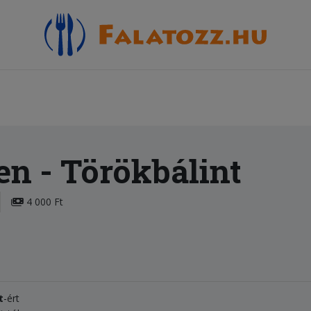
en
- Törökbálint
4 000 Ft
t
-ért