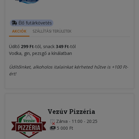
Élő futárkövetés
AKCIÓK
SZÁLLÍTÁSI TERÜLETEK
Üdítő
299 Ft
-tól, snack
349 Ft
-tól
Vodka, gin, pezsgő a kínálatban
Üdítőinket, alkoholos italainkat kérheted hűtve is +100 Ft-
ért!
Vezúv Pizzéria
Zárva
-
11:00 - 20:25
5 000 Ft