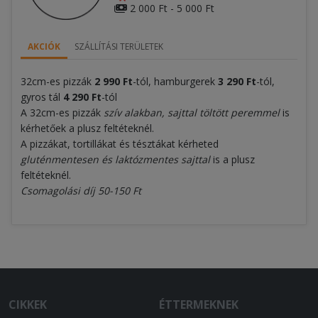
2 000 Ft - 5 000 Ft
AKCIÓK
SZÁLLÍTÁSI TERÜLETEK
32cm-es pizzák
2 990 Ft
-tól, hamburgerek
3
290 Ft
-tól,
gyros tál
4 290 Ft
-tól
A 32cm-es pizzák
szív alakban, sajttal töltött peremmel
is
kérhetőek a plusz feltéteknél.
A pizzákat, tortillákat és tésztákat kérheted
gluténmentesen és laktózmentes sajttal
is a plusz
feltéteknél.
Csomagolási díj 50-150 Ft
CIKKEK
ÉTTERMEKNEK