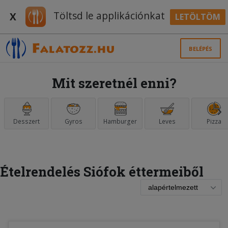
Töltsd le applikációnkat
X
LETÖLTÖM
BELÉPÉS
Mit szeretnél enni?
Desszert
Gyros
Hamburger
Leves
Pizza
Ételrendelés Siófok éttermeiből