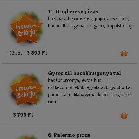
11. Ungherese pizza
házi paradicsomszósz
paprikás szalámi
bacon
lilahagyma
oregano
trappista sajt
3 890 Ft
32 cm
Gyros tál hasábburgonyával
hasábburgonya
gyros hús
csirkecombfiléből
jégsaláta
kígyóuborka
paradicsom
lilahagyma
kapros-joghurtos
öntet
3 790 Ft
6. Palermo pizza