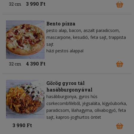
3 990 Ft
32 cm
Bento pizza
pesto alap
bacon
aszalt paradicsom
mascarpone
kesudió
feta sajt
trappista
sajt
házi pestos alappal
4 390 Ft
32 cm
Görög gyros tál
hasábburgonyával
hasábburgonya
gyros hús
csirkecombfiléből
jégsaláta
kígyóuborka
paradicsom
lilahagyma
olívabogyó
feta
sajt
kapros-joghurtos öntet
3 990 Ft