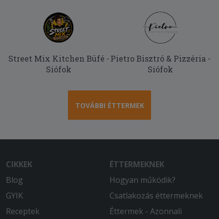
Street Mix Kitchen Büfé -
Pietro Bisztró & Pizzéria -
Siófok
Siófok
TOVÁBBI ÉTTERMEK
CIKKEK
ÉTTERMEKNEK
Blog
Hogyan működik?
GYIK
Csatlakozás éttermeknek
Receptek
Éttermek - Azonnali