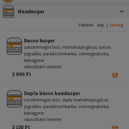
Hamburger
Feltétek:
kép
szöveg
Bacon burger
szezámmagos buci
marhahúspogácsa
bacon
jégsaláta
paradicsomkarika
csemegeuborka
lilahagyma
választható öntettel
2 890 Ft
Dupla húsos hamburger
szezámmagos buci
dupla marhahúspogácsa
jégsaláta
paradicsomkarika
csemegeuborka
lilahagyma
választható öntettel
3 130 Ft