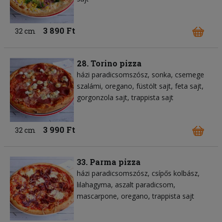
3 890 Ft
32 cm
28. Torino pizza
házi paradicsomszósz
sonka
csemege
szalámi
oregano
füstölt sajt
feta sajt
gorgonzola sajt
trappista sajt
3 990 Ft
32 cm
33. Parma pizza
házi paradicsomszósz
csípős kolbász
lilahagyma
aszalt paradicsom
mascarpone
oregano
trappista sajt