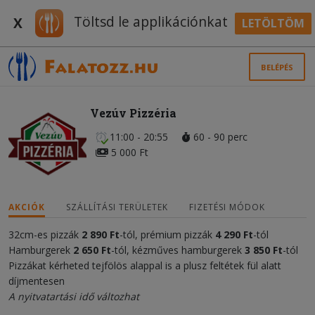
Töltsd le applikációnkat
X
LETÖLTÖM
BELÉPÉS
Vezúv Pizzéria
11:00 - 20:55
60 - 90 perc
5 000 Ft
AKCIÓK
SZÁLLÍTÁSI TERÜLETEK
FIZETÉSI MÓDOK
32cm-es pizzák
2 890 Ft
-tól, prémium pizzák
4 290 Ft
-tól
Hamburgerek
2 650 Ft
-tól, kézműves hamburgerek
3 850 Ft
-tól
Pizzákat kérheted tejfölös alappal is a plusz feltétek fül alatt
díjmentesen
A nyitvatartási idő változhat