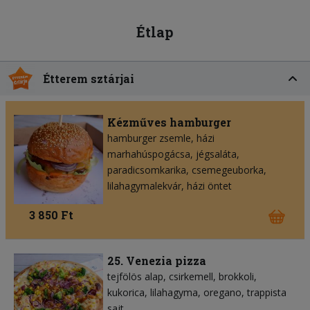
Étlap
Étterem sztárjai
Kézműves hamburger
hamburger zsemle
házi
marhahúspogácsa
jégsaláta
paradicsomkarika
csemegeuborka
lilahagymalekvár
házi öntet
3 850 Ft
25. Venezia pizza
tejfölös alap
csirkemell
brokkoli
kukorica
lilahagyma
oregano
trappista
sajt