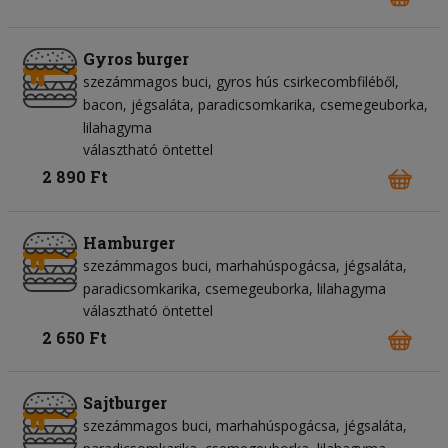
Gyros burger
szezámmagos buci
gyros hús csirkecombfiléből
bacon
jégsaláta
paradicsomkarika
csemegeuborka
lilahagyma
választható öntettel
2 890 Ft
Hamburger
szezámmagos buci
marhahúspogácsa
jégsaláta
paradicsomkarika
csemegeuborka
lilahagyma
választható öntettel
2 650 Ft
Sajtburger
szezámmagos buci
marhahúspogácsa
jégsaláta