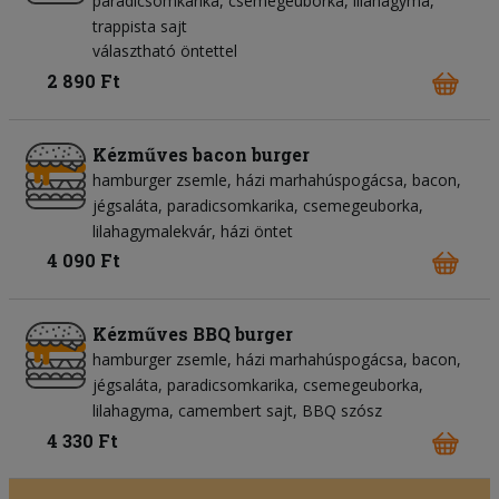
paradicsomkarika
csemegeuborka
lilahagyma
trappista sajt
választható öntettel
2 890 Ft
Kézműves bacon burger
hamburger zsemle
házi marhahúspogácsa
bacon
jégsaláta
paradicsomkarika
csemegeuborka
lilahagymalekvár
házi öntet
4 090 Ft
Kézműves BBQ burger
hamburger zsemle
házi marhahúspogácsa
bacon
jégsaláta
paradicsomkarika
csemegeuborka
lilahagyma
camembert sajt
BBQ szósz
4 330 Ft