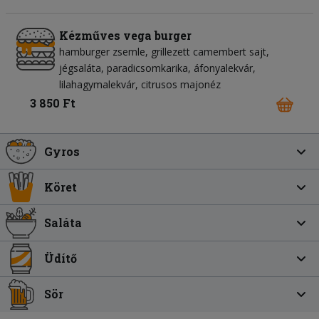
Kézműves vega burger
hamburger zsemle
grillezett camembert sajt
jégsaláta
paradicsomkarika
áfonyalekvár
lilahagymalekvár
citrusos majonéz
3 850 Ft
Gyros
Köret
Saláta
Üdítő
Sör