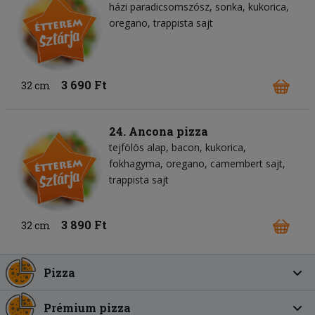
házi paradicsomszósz
sonka
kukorica
oregano
trappista sajt
3 690 Ft
32 cm
24. Ancona pizza
tejfölös alap
bacon
kukorica
fokhagyma
oregano
camembert sajt
trappista sajt
3 890 Ft
32 cm
Pizza
Prémium pizza