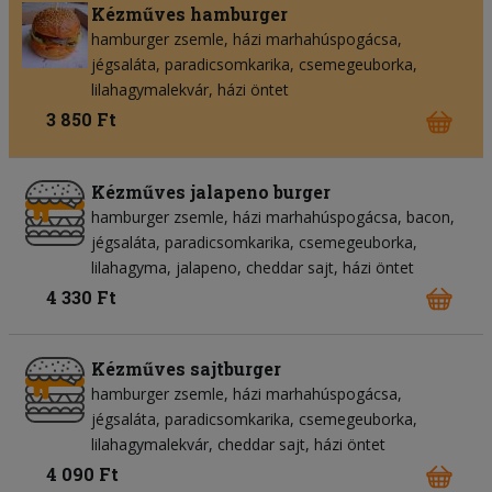
Kézműves hamburger
hamburger zsemle
házi marhahúspogácsa
jégsaláta
paradicsomkarika
csemegeuborka
lilahagymalekvár
házi öntet
3 850 Ft
Kézműves jalapeno burger
hamburger zsemle
házi marhahúspogácsa
bacon
jégsaláta
paradicsomkarika
csemegeuborka
lilahagyma
jalapeno
cheddar sajt
házi öntet
4 330 Ft
Kézműves sajtburger
hamburger zsemle
házi marhahúspogácsa
jégsaláta
paradicsomkarika
csemegeuborka
lilahagymalekvár
cheddar sajt
házi öntet
4 090 Ft