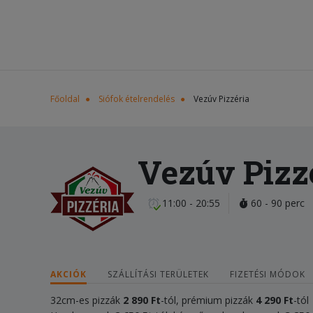
Főoldal
Siófok ételrendelés
Vezúv Pizzéria
Vezúv Pizz
11:00 - 20:55
60 - 90 perc
AKCIÓK
SZÁLLÍTÁSI TERÜLETEK
FIZETÉSI MÓDOK
32cm-es pizzák
2 890 Ft
-tól, prémium pizzák
4 290 Ft
-tól