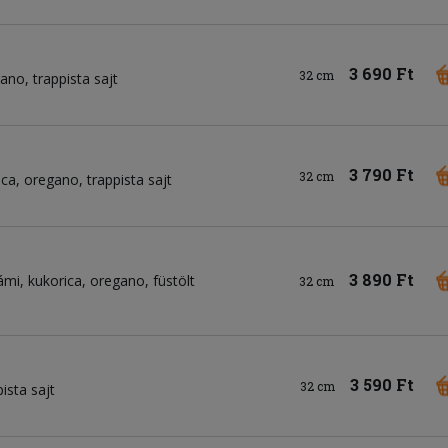
3 690 Ft
32 cm
gano
trappista sajt
3 790 Ft
32 cm
ica
oregano
trappista sajt
3 890 Ft
ámi
kukorica
oregano
füstölt
32 cm
3 590 Ft
32 cm
pista sajt