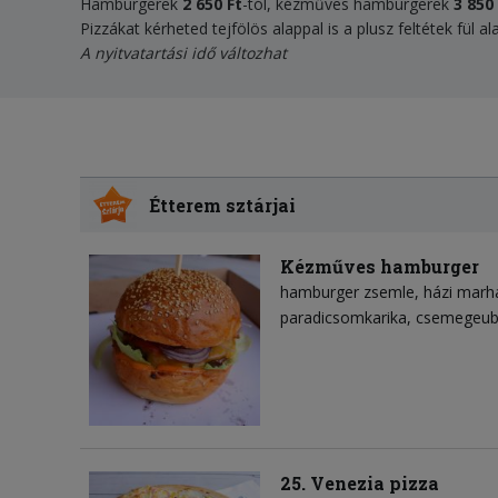
Hamburgerek
2 650 Ft
-tól, kézműves hamburgerek
3 850
Pizzákat kérheted tejfölös alappal is a plusz feltétek fül a
A nyitvatartási idő változhat
Étterem sztárjai
Kézműves hamburger
hamburger zsemle
házi mar
paradicsomkarika
csemegeub
25. Venezia pizza