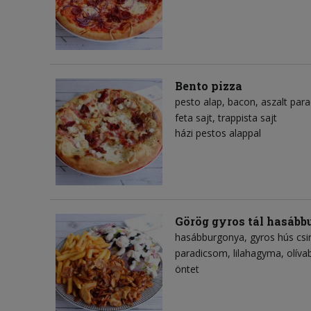
Bento pizza
pesto alap
bacon
aszalt par
feta sajt
trappista sajt
házi pestos alappal
Görög gyros tál hasáb
hasábburgonya
gyros hús csi
paradicsom
lilahagyma
olív
öntet