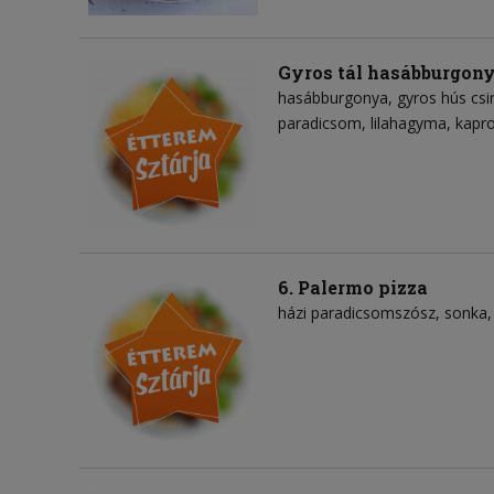
Gyros tál hasábburgon
hasábburgonya
gyros hús csi
paradicsom
lilahagyma
kapro
6. Palermo pizza
házi paradicsomszósz
sonka