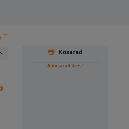
a
Kosarad
A kosarad üres!