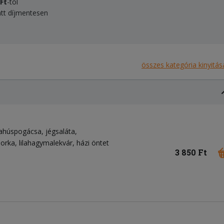
 Ft
-tól
latt díjmentesen
összes kategória kinyitás
hahúspogácsa
jégsaláta
orka
lilahagymalekvár
házi öntet
3 850 Ft