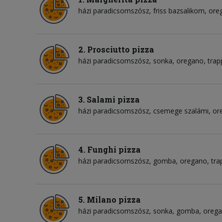
házi paradicsomszósz
friss bazsalikom
ore
2. Prosciutto pizza
házi paradicsomszósz
sonka
oregano
trap
3. Salami pizza
házi paradicsomszósz
csemege szalámi
or
4. Funghi pizza
házi paradicsomszósz
gomba
oregano
tra
5. Milano pizza
házi paradicsomszósz
sonka
gomba
oreg