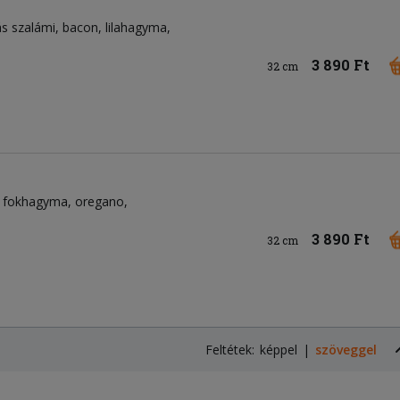
ás szalámi
bacon
lilahagyma
3 890 Ft
32 cm
fokhagyma
oregano
3 890 Ft
32 cm
Feltétek:
képpel
szöveggel