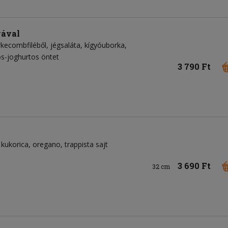
yával
rkecombfiléből
jégsaláta
kígyóuborka
s-joghurtos öntet
3 790 Ft
kukorica
oregano
trappista sajt
3 690 Ft
32 cm