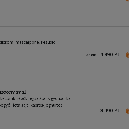
adicsom
mascarpone
kesudió
4 390 Ft
32 cm
burgonyával
rkecombfiléből
jégsaláta
kígyóuborka
abogyó
feta sajt
kapros-joghurtos
3 990 Ft