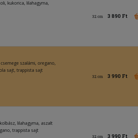
oli
kukorica
lilahagyma
3 890 Ft
32 cm
csemege szalámi
oregano
la sajt
trappista sajt
3 990 Ft
32 cm
 kolbász
lilahagyma
aszalt
egano
trappista sajt
3 990 Ft
32 cm