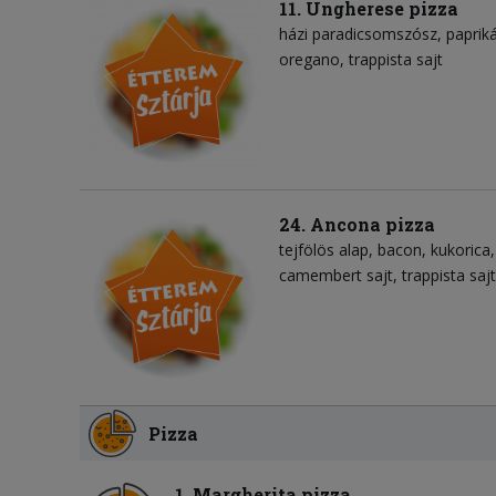
11. Ungherese pizza
házi paradicsomszósz
paprik
oregano
trappista sajt
24. Ancona pizza
tejfölös alap
bacon
kukorica
camembert sajt
trappista sajt
Pizza
1. Margherita pizza