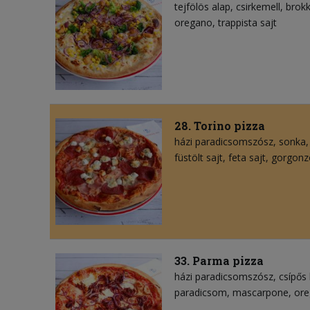
tejfölös alap
csirkemell
brokk
oregano
trappista sajt
28. Torino pizza
házi paradicsomszósz
sonka
füstölt sajt
feta sajt
gorgonzo
33. Parma pizza
házi paradicsomszósz
csípős
paradicsom
mascarpone
or