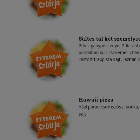
Sültes tál két személyr
2db cigánypecsenye, 2db ránto
bundában sült csirkemell ched
rántott trappista sajt, jázmin
Hawaii pizza
házi paradicsomszósz
sonka
sajt