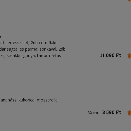
e
tt sertésszelet, 2db corn flakes
dar sajttal és pármai sonkával, 2db
11 090 Ft
 rizs, steakburgonya, tartármártás
ananász
kukorica
mozzarella
3 590 Ft
32 cm