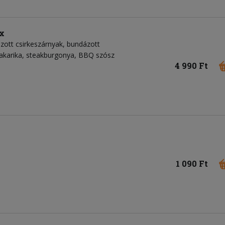
x
ázott csirkeszárnyak, bundázott
akarika, steakburgonya, BBQ szósz
4 990 Ft
1 090 Ft