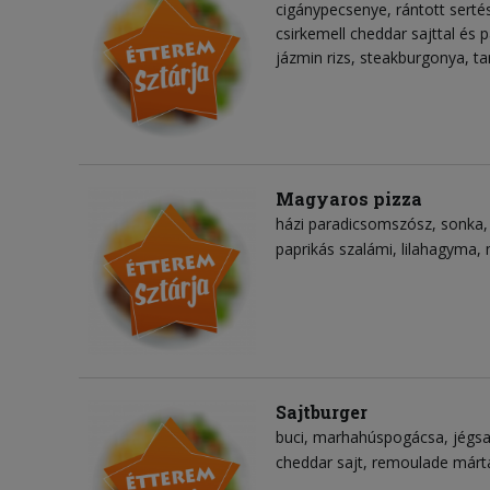
cigánypecsenye, rántott sertés
csirkemell cheddar sajttal és p
jázmin rizs, steakburgonya, t
Magyaros pizza
házi paradicsomszósz
sonka
paprikás szalámi
lilahagyma
Sajtburger
buci
marhahúspogácsa
jégsa
cheddar sajt
remoulade márt