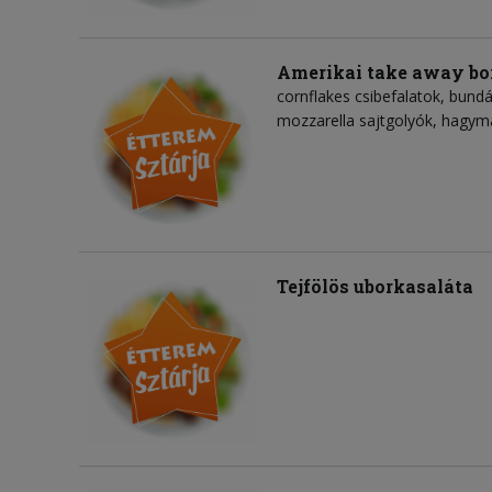
Amerikai take away bo
cornflakes csibefalatok, bund
mozzarella sajtgolyók, hagym
Tejfölös uborkasaláta