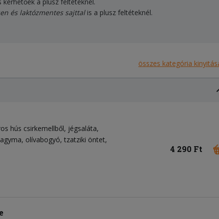
s kérhetőek a plusz feltéteknél.
n és laktózmentes sajttal
is a plusz feltéteknél.
összes kategória kinyitás
ros hús csirkemellből
jégsaláta
ahagyma
olívabogyó
tzatziki öntet
4 290 Ft
e