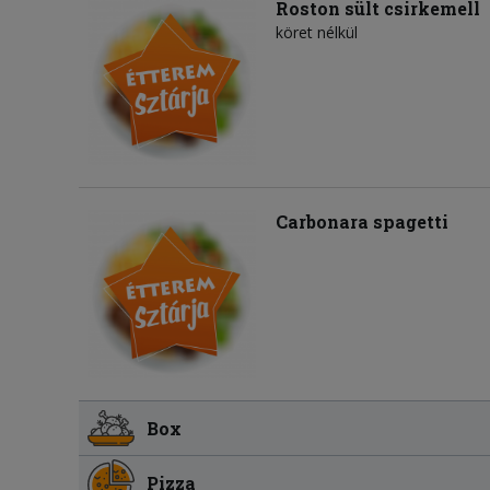
Roston sült csirkemell
köret nélkül
Carbonara spagetti
Box
Pizza