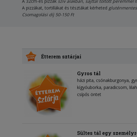
A 32cm-es pizzák
szív alakban, sajttal töltött peremmel
i
A pizzákat, tortillákat és tésztákat kérheted
gluténmentese
Csomagolási díj 50-150 Ft
Étterem sztárjai
Gyros tál
házi pita
csónakburgonya
gy
kígyóuborka
paradicsom
lil
csípős öntet
Sültes tál egy személyr