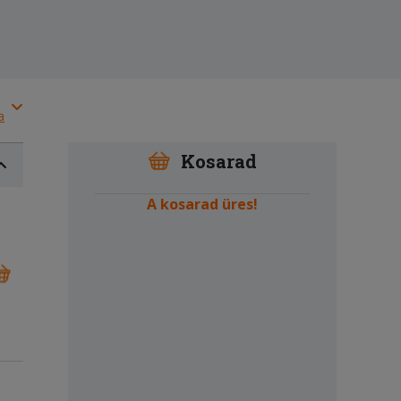
a
Kosarad
A kosarad üres!