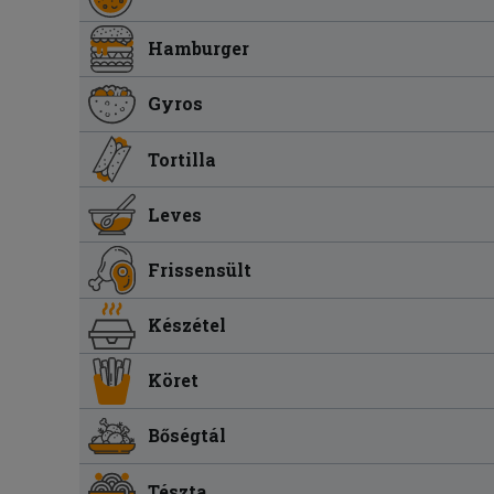
Hamburger
Gyros
Tortilla
Leves
Frissensült
Készétel
Köret
Bőségtál
Tészta