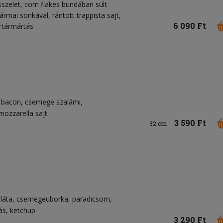
szelet, corn flakes bundában sült
ármai sonkával, rántott trappista sajt,
6 090 Ft
artármártás
bacon
csemege szalámi
mozzarella sajt
3 590 Ft
32 cm
láta
csemegeuborka
paradicsom
ás
ketchup
3 290 Ft