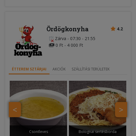
Ördögkonyha
4.2
Zárva
-
07:30 - 21:55
0 Ft - 4 000 Ft
ÉTTEREM SZTÁRJAI
AKCIÓK
SZÁLLÍTÁSI TERÜLETEK
<
>
Csontleves
Bolognai sertésborda