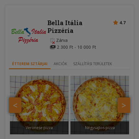
Bella Itália
4.7
Pizzéria
Zárva
2 300 Ft - 10 000 Ft
ÉTTEREM SZTÁRJAI
AKCIÓK
SZÁLLÍTÁSI TERÜLETEK
<
>
Veronese pizza
Négysajtos pizza