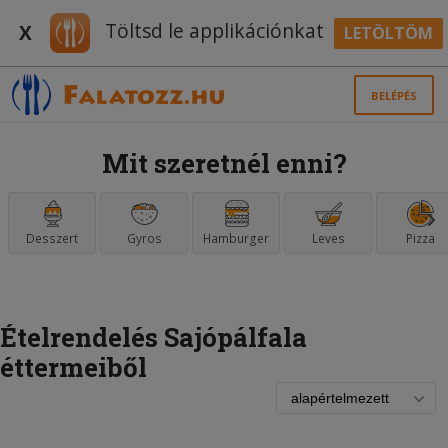
Töltsd le applikációnkat
X
LETÖLTÖM
BELÉPÉS
Mit szeretnél enni?
Desszert
Gyros
Hamburger
Leves
Pizza
Ételrendelés Sajópálfala
éttermeiből