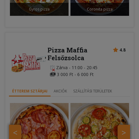
Gyros pizza
Coronita pizza
Pizza Maffia
4.8
Felsőzsolca
Zárva
-
11:00 - 20:45
3 000 Ft - 6 000 Ft
ÉTTEREM SZTÁRJAI
AKCIÓK
SZÁLLÍTÁSI TERÜLETEK
<
>