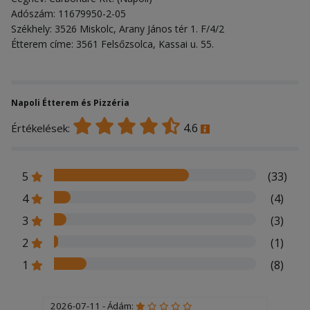
Adószám: 11679950-2-05
Székhely: 3526 Miskolc, Arany János tér 1. F/4/2
Étterem címe: 3561 Felsőzsolca, Kassai u. 55.
Napoli Étterem és Pizzéria
4.6
Értékelések:
5
(33)
4
(4)
3
(3)
2
(1)
1
(8)
2026-07-11 - Ádám: