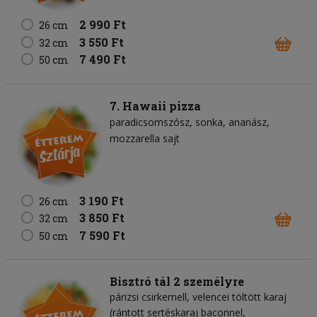
2 990 Ft
26 cm
3 550 Ft
32 cm
7 490 Ft
50 cm
7. Hawaii pizza
paradicsomszósz
sonka
ananász
mozzarella sajt
3 190 Ft
26 cm
3 850 Ft
32 cm
7 590 Ft
50 cm
Bisztró tál 2 személyre
párizsi csirkemell, velencei töltött karaj
(rántott sertéskaraj baconnel,