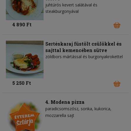
juhtúrós kevert salátával és
steakburgonyával
4 890 Ft
Sertéskaraj füstölt csülökkel és
sajttal kemencében sütve
zöldbors mártással és burgonyakrokettel
5 250 Ft
4. Modena pizza
paradicsomszósz
sonka
kukorica
mozzarella sajt