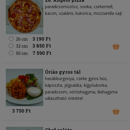
paradicsomszósz
sonka
csirkemell
bacon
szalámi
kukorica
mozzarella sajt
3 190 Ft
26 cm
3 850 Ft
32 cm
7 590 Ft
50 cm
Óriás gyros tál
hasábburgonya
csirke gyros hús
káposzta
jégsaláta
kígyóuborka
paradicsom
vöröshagyma
lilahagyma
választható öntettel
3 750 Ft
Chef saláta