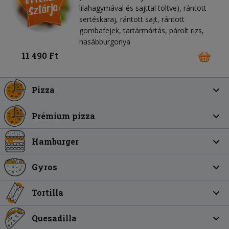
lilahagymával és sajttal töltve), rántott
sertéskaraj, rántott sajt, rántott
gombafejek, tartármártás, párolt rizs,
hasábburgonya
11 490 Ft
Pizza
Prémium pizza
Hamburger
Gyros
Tortilla
Quesadilla