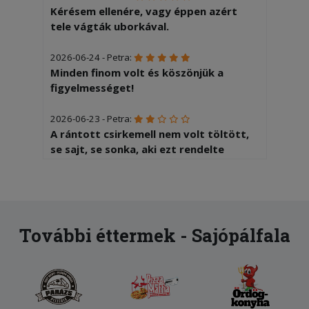
Kérésem ellenére, vagy éppen azért
tele vágták uborkával.
2026-06-24 - Petra:
Minden finom volt és köszönjük a
figyelmességet!
2026-06-23 - Petra:
A rántott csirkemell nem volt töltött,
se sajt, se sonka, aki ezt rendelte
nagyon csalódott volt. Meg se volt
rendesen sütve.
2026-05-07 - :
Sajnos nagyon csalódott vagyok. Az
További éttermek - Sajópálfala
étel ehetetlenül sós volt.
2026-03-18 - Julianna:
Nagyon nagy meglepetés volt, hogy a
rendeléstől számítva fél órán belül