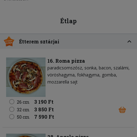
Étlap
Étterem sztárjai
16. Roma pizza
paradicsomszósz
sonka
bacon
szalámi
vöröshagyma
fokhagyma
gomba
mozzarella sajt
3 190 Ft
26 cm
3 850 Ft
32 cm
7 590 Ft
50 cm
28. Angelo pizza