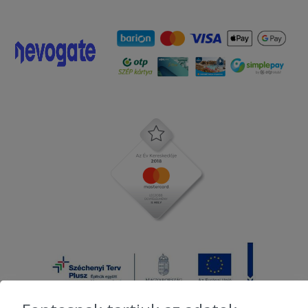
2025-09-02 - Ivett:
Gyorsan megérkezett a rendelésem,
ami nagyon finom volt! A futár kedves
volt.
2025-08-18 - Gyuláné:
A pizza sajnos hideg volt,túl volt
sütve,égett volt a teteje! Élvezhetetlen
volt.
2025-07-08 - Petra:
Az étel finom volt, de a prémium
gyrosos pizzára egy darab zöldség sem
került. Bosszantó!
2025-06-27 - Kármen:
Nekünk kicsit sós volt a pizza.
2025-06-23 - Dávid: