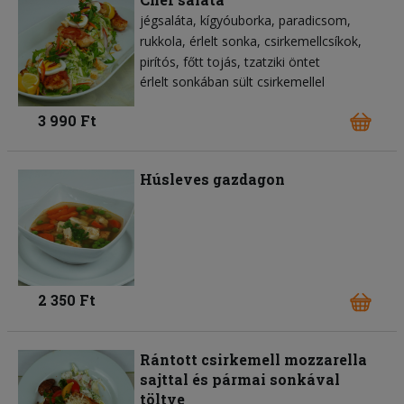
jégsaláta
kígyóuborka
paradicsom
rukkola
érlelt sonka
csirkemellcsíkok
pirítós
főtt tojás
tzatziki öntet
érlelt sonkában sült csirkemellel
3 990 Ft
Húsleves gazdagon
2 350 Ft
Rántott csirkemell mozzarella
sajttal és pármai sonkával
töltve