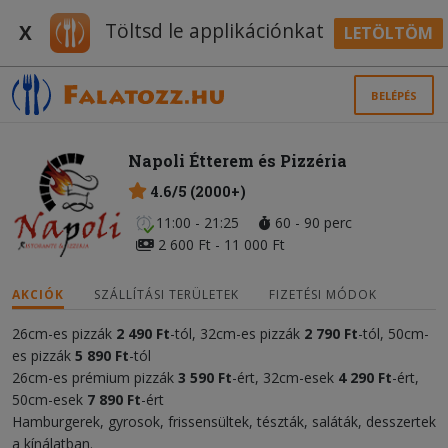
Töltsd le applikációnkat
X
LETÖLTÖM
BELÉPÉS
Napoli Étterem és Pizzéria
4.6/5 (2000+)
11:00 - 21:25
60 - 90 perc
2 600 Ft - 11 000 Ft
AKCIÓK
SZÁLLÍTÁSI TERÜLETEK
FIZETÉSI MÓDOK
26cm-es pizzák
2 490 Ft
-tól, 32cm-es pizzák
2 790 Ft
-tól, 50cm-
es pizzák
5 890 Ft
-tól
26cm-es prémium pizzák
3 590 Ft
-ért, 32cm-esek
4
290 Ft
-ért,
50cm-esek
7 890 Ft
-ért
Hamburgerek, gyrosok, frissensültek, tészták, saláták, desszertek
a kínálatban.