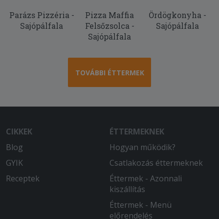
megkaptam az ételt. Az étel finom,
Parázs Pizzéria -
Pizza Maffia
Ördögkonyha -
meleg, ízletes volt, a futár kedves és
Sajópálfala
Felsőzsolca -
Sajópálfala
gyors.
Sajópálfala
2026-03-05 - Péterné:
nincs szöveges értékelés
TOVÁBBI ÉTTERMEK
2026-01-05 - Mária:
Szeretjük ezt az éttermet, mert az
ételeik mindig finomak, az adagokkal jól
lehet lakni és a házhozszállítási idő is
csak nagyon forgalmas időszakokban
CIKKEK
ÉTTERMEKNEK
haladja meg az egy órát. Igaz, nem túl
Blog
sok étterem szállít ki a mi
Hogyan működik?
településünkre, de néhány azért igen,
GYIK
Csatlakozás éttermeknek
viszont mi legtöbbször őket választjuk.
Receptek
Éttermek - Azonnali
És nem is csak rendeléskor, hanem
kiszállítás
olyankor is, amikor egyszer-egyszer
szeretnénk elmenni és beülni valahová,
Éttermek - Menü
mert nagyon hangulatos, kellemes hely,
előrendelés