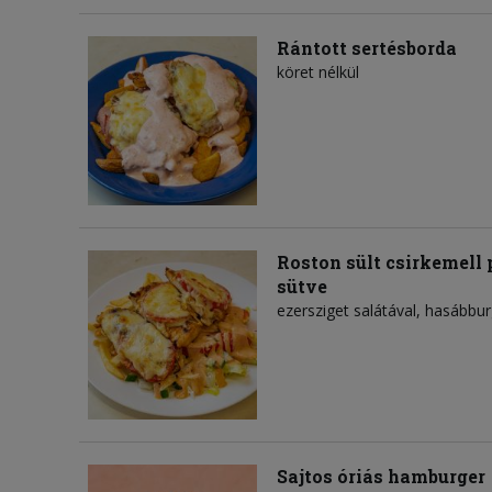
Rántott sertésborda
köret nélkül
Roston sült csirkemell
sütve
ezersziget salátával, hasábbu
Sajtos óriás hamburger