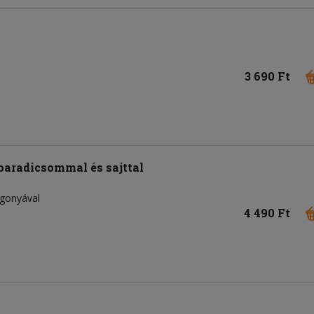
3 690 Ft
 paradicsommal és sajttal
rgonyával
4 490 Ft