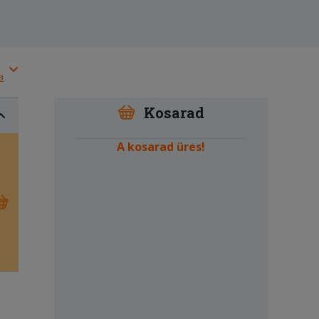
a
Kosarad
A kosarad üres!