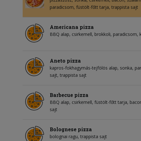
paradicsom
füstölt-főtt tarja
trappista sajt
Americana pizza
BBQ alap
csirkemell
brokkoli
paradicsom
Aneto pizza
kapros-fokhagymás-tejfölös alap
sonka
pa
sajt
trappista sajt
Barbecue pizza
BBQ alap
csirkemell
füstölt-főtt tarja
baco
sajt
Bolognese pizza
bolognai ragu
trappista sajt