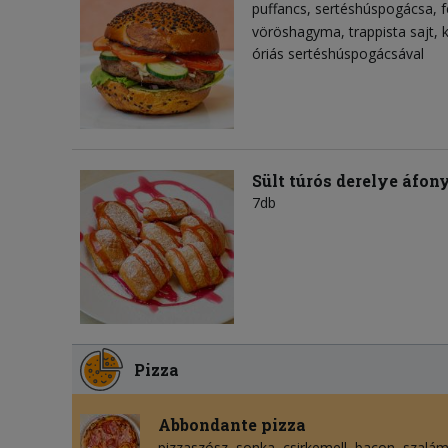
puffancs
sertéshúspogácsa
f
vöröshagyma
trappista sajt
óriás sertéshúspogácsával
Sült túrós derelye áfon
7db
Pizza
Abbondante pizza
pizzaszósz
sonka
csirkemell
bacon
szalám