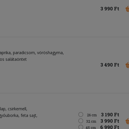
3 990 Ft
aprika
paradicsom
vöröshagyma
jos salátaöntet
3 490 Ft
lap
csirkemell
3 190 Ft
gyóuborka
feta sajt
26 cm
3 990 Ft
32 cm
6 990 Ft
45 cm