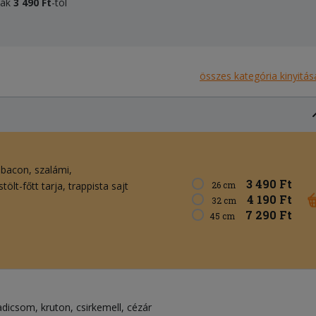
áták
3 490 Ft
-tól
összes kategória kinyitás
bacon
szalámi
3 490 Ft
stölt-főtt tarja
trappista sajt
26 cm
4 190 Ft
32 cm
7 290 Ft
45 cm
adicsom
kruton
csirkemell
cézár