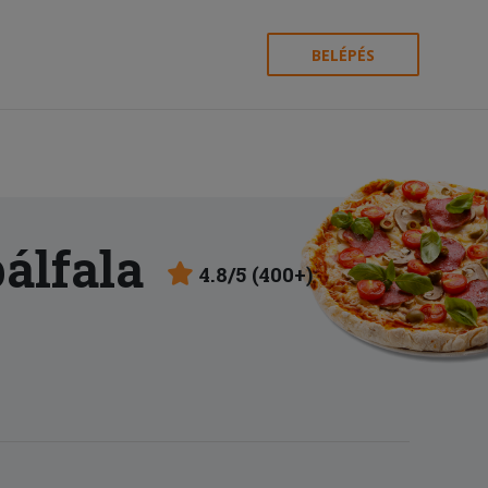
BELÉPÉS
álfala
4.8/5 (400+)