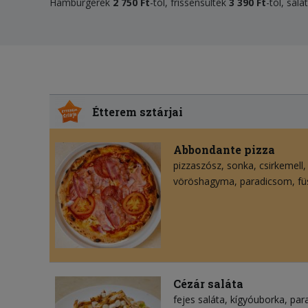
Hamburgerek
2 750 Ft
-tól, frissensültek
3 390 Ft
-tól, sal
Étterem sztárjai
Abbondante pizza
pizzaszósz
sonka
csirkemell
vöröshagyma
paradicsom
fü
Cézár saláta
fejes saláta
kígyóuborka
par