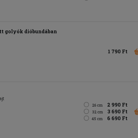
t golyók dióbundában
1 790 Ft
ajt
2 990 Ft
26 cm
3 690 Ft
32 cm
6 690 Ft
45 cm