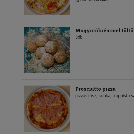
Mogyorókrémmel töltöt
8db
Prosciutto pizza
pizzaszósz
sonka
trappista s