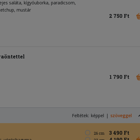
ejes saláta
kígyóuborka
paradicsom
ketchup
mustár
2 750 Ft
yaöntettel
1 790 Ft
Feltétek:
képpel
szöveggel
3 490 Ft
26 cm
4 190 Ft
i
vöröshagyma