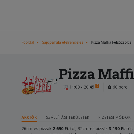
Főoldal
Sajópálfala ételrendelés
Pizza Maffia Felsőzsolca
Pizza Maffi
11:00 - 20:45
60 perc
AKCIÓK
SZÁLLÍTÁSI TERÜLETEK
FIZETÉSI MÓDOK
26cm-es pizzák
2 690 Ft
-tól, 32cm-es pizzák
3 190 Ft
-tól