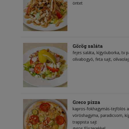
öntet
Görög saláta
fejes saláta
kígyóuborka
tv p
olívabogyó
feta sajt
olívaola
Greco pizza
kapros-fokhagymás-tejfölös a
vöröshagyma
paradicsom
kí
trappista sajt
gyros fűszerekkel