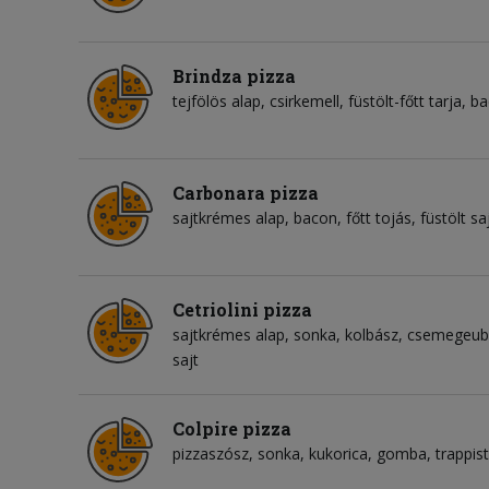
Brindza pizza
tejfölös alap
csirkemell
füstölt-főtt tarja
ba
Carbonara pizza
sajtkrémes alap
bacon
főtt tojás
füstölt sa
Cetriolini pizza
sajtkrémes alap
sonka
kolbász
csemegeub
sajt
Colpire pizza
pizzaszósz
sonka
kukorica
gomba
trappist