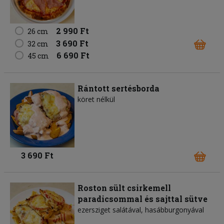
2 990 Ft
26 cm
3 690 Ft
32 cm
6 690 Ft
45 cm
Rántott sertésborda
köret nélkül
3 690 Ft
Roston sült csirkemell
paradicsommal és sajttal sütve
ezersziget salátával, hasábburgonyával