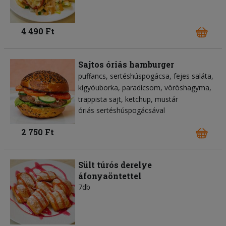
4 490 Ft
Sajtos óriás hamburger
puffancs
sertéshúspogácsa
fejes saláta
kígyóuborka
paradicsom
vöröshagyma
trappista sajt
ketchup
mustár
óriás sertéshúspogácsával
2 750 Ft
Sült túrós derelye
áfonyaöntettel
7db