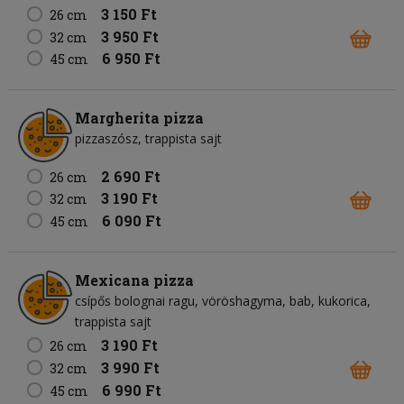
3 150 Ft
26 cm
3 950 Ft
32 cm
6 950 Ft
45 cm
Margherita pizza
pizzaszósz
trappista sajt
2 690 Ft
26 cm
3 190 Ft
32 cm
6 090 Ft
45 cm
Mexicana pizza
csípős bolognai ragu
vöröshagyma
bab
kukorica
trappista sajt
3 190 Ft
26 cm
3 990 Ft
32 cm
6 990 Ft
45 cm