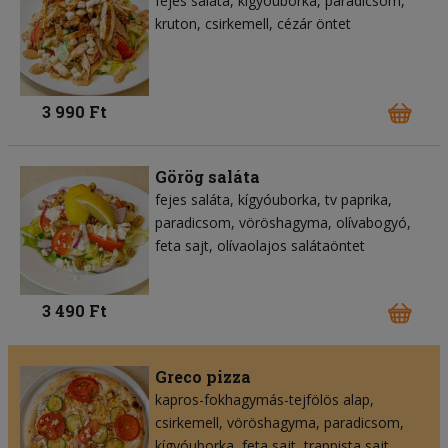
fejes saláta
kígyóuborka
paradicsom
kruton
csirkemell
cézár öntet
3 990 Ft
Görög saláta
fejes saláta
kígyóuborka
tv paprika
paradicsom
vöröshagyma
olívabogyó
feta sajt
olívaolajos salátaöntet
3 490 Ft
Greco pizza
kapros-fokhagymás-tejfölös alap
csirkemell
vöröshagyma
paradicsom
kígyóuborka
feta sajt
trappista sajt