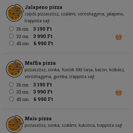
Jalapeno pizza
csípős pizzaszósz
szalámi
vöröshagyma
jalapeno
trappista sajt
3 190 Ft
26 cm
3 990 Ft
32 cm
6 990 Ft
45 cm
Maffia pizza
pizzaszósz
sonka
füstölt-főtt tarja
bacon
kolbász
vöröshagyma
gomba
trappista sajt
3 190 Ft
26 cm
3 990 Ft
32 cm
6 990 Ft
45 cm
Mais pizza
pizzaszósz
sonka
szalámi
kukorica
trappista sajt