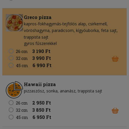
Greco pizza
kapros-fokhagymás-tejfölös alap
csirkemell
vöröshagyma
paradicsom
kígyóuborka
feta sajt
trappista sajt
gyros fűszerekkel
3 190 Ft
26 cm
3 990 Ft
32 cm
6 990 Ft
45 cm
Hawaii pizza
pizzaszósz
sonka
ananász
trappista sajt
2 950 Ft
26 cm
3 850 Ft
32 cm
6 950 Ft
45 cm