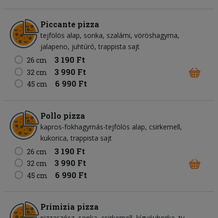
Piccante pizza
tejfölös alap
sonka
szalámi
vöröshagyma
jalapeno
juhtúró
trappista sajt
3 190 Ft
26 cm
3 990 Ft
32 cm
6 990 Ft
45 cm
Pollo pizza
kapros-fokhagymás-tejfölös alap
csirkemell
kukorica
trappista sajt
3 190 Ft
26 cm
3 990 Ft
32 cm
6 990 Ft
45 cm
Primizia pizza
pizzaszósz
sonka
csirkemell
kígyóuborka
tv