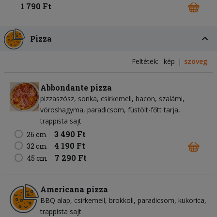
1 790 Ft
Pizza
Feltétek:
kép
szöveg
Abbondante pizza
pizzaszósz
sonka
csirkemell
bacon
szalámi
vöröshagyma
paradicsom
füstölt-főtt tarja
trappista sajt
3 490 Ft
26 cm
4 190 Ft
32 cm
7 290 Ft
45 cm
Americana pizza
BBQ alap
csirkemell
brokkoli
paradicsom
kukorica
trappista sajt