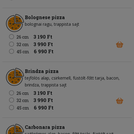
Bolognese pizza
bolognai ragu
trappista sajt
3 190 Ft
26 cm
3 990 Ft
32 cm
6 990 Ft
45 cm
Brindza pizza
tejfölös alap
csirkemell
füstölt-főtt tarja
bacon
brindza
trappista sajt
3 190 Ft
26 cm
3 990 Ft
32 cm
6 990 Ft
45 cm
Carbonara pizza
sajtkrémes alap
bacon
főtt tojás
füstölt sajt