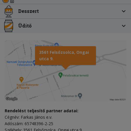
Desszert
Üdítő
3561 Felsőzsolca, Ongai
utca 9.
Rendelést teljesítő partner adatai:
Cégnév: Farkas János e.v.
Adószám: 65748396-2-25
Székhely: 3561 Felsőzsolca, Ongai utca 9.