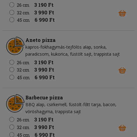
3 190 Ft
26 cm
3 990 Ft
32 cm
6 990 Ft
45 cm
Aneto pizza
kapros-fokhagymás-tejfölös alap
sonka
paradicsom
kukorica
füstölt sajt
trappista sajt
3 190 Ft
26 cm
3 990 Ft
32 cm
6 990 Ft
45 cm
Barbecue pizza
BBQ alap
csirkemell
füstölt-főtt tarja
bacon
vöröshagyma
trappista sajt
3 190 Ft
26 cm
3 990 Ft
32 cm
6 990 Ft
45 cm