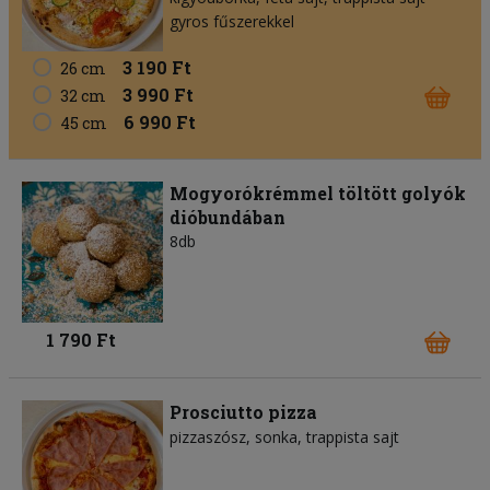
gyros fűszerekkel
3 190 Ft
26 cm
3 990 Ft
32 cm
6 990 Ft
45 cm
Mogyorókrémmel töltött golyók
dióbundában
8db
1 790 Ft
Prosciutto pizza
pizzaszósz
sonka
trappista sajt