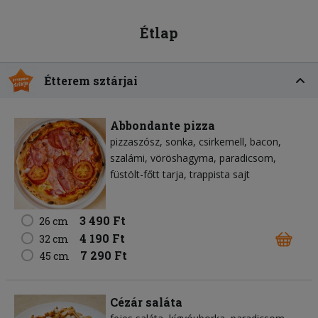
Étlap
Étterem sztárjai
Abbondante pizza
pizzaszósz
sonka
csirkemell
bacon
szalámi
vöröshagyma
paradicsom
füstölt-főtt tarja
trappista sajt
3 490 Ft
26 cm
4 190 Ft
32 cm
7 290 Ft
45 cm
Cézár saláta