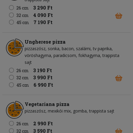
3 290 Ft
26 cm
4 090 Ft
32 cm
7 190 Ft
45 cm
Ungherese pizza
pizzaszósz
sonka
bacon
szalámi
tv paprika
vöröshagyma
paradicsom
fokhagyma
trappista
sajt
3 190 Ft
26 cm
3 990 Ft
32 cm
6 990 Ft
45 cm
Vegetariana pizza
pizzaszósz
mexikói mix
gomba
trappista sajt
2 990 Ft
26 cm
3 590 Ft
32 cm