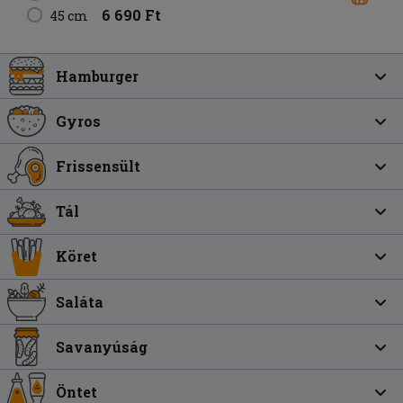
6 690 Ft
45 cm
Hamburger
Gyros
Frissensült
Tál
Köret
Saláta
Savanyúság
Öntet