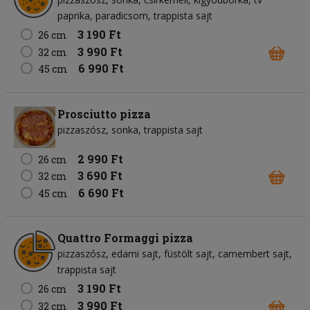
paprika
paradicsom
trappista sajt
3 190 Ft
26 cm
3 990 Ft
32 cm
6 990 Ft
45 cm
Prosciutto pizza
pizzaszósz
sonka
trappista sajt
2 990 Ft
26 cm
3 690 Ft
32 cm
6 690 Ft
45 cm
Quattro Formaggi pizza
pizzaszósz
edami sajt
füstölt sajt
camembert sajt
trappista sajt
3 190 Ft
26 cm
3 990 Ft
32 cm