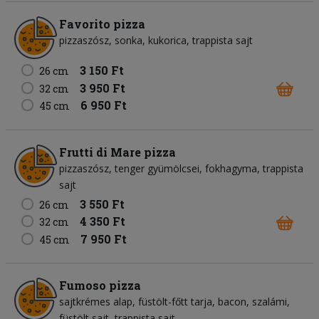
Favorito pizza
pizzaszósz
sonka
kukorica
trappista sajt
3 150 Ft
26 cm
3 950 Ft
32 cm
6 950 Ft
45 cm
Frutti di Mare pizza
pizzaszósz
tenger gyümölcsei
fokhagyma
trappista
sajt
3 550 Ft
26 cm
4 350 Ft
32 cm
7 950 Ft
45 cm
Fumoso pizza
sajtkrémes alap
füstölt-főtt tarja
bacon
szalámi
füstölt sajt
trappista sajt