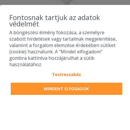
Fontosnak tartjuk az adatok
védelmét
A böngészési élmény fokozása, a személyre
szabott hirdetések vagy tartalmak megjelenítése,
valamint a forgalom elemzése érdekében sütiket
(cookie) használunk. A "Mindet elfogadom"
gombra kattintva hozzájárulhat a sütik
használatához.
Testreszabás
2010-2026 Copyright - Falatozz.hu - Diston-line Kft.
MINDENT ELFOGADOK
Pizza, gyros, hamburger, menük kedvező áron, egy helyen az összes
étterem ajánlata.
0
tétel a kosárban
Megrendelem
Megrendelem
0 Ft