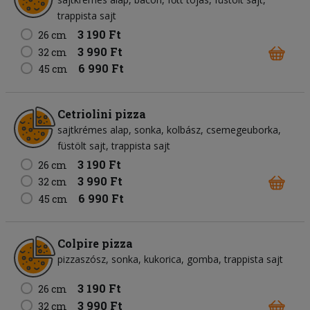
trappista sajt
3 190 Ft
26 cm
3 990 Ft
32 cm
6 990 Ft
45 cm
Cetriolini pizza
sajtkrémes alap
sonka
kolbász
csemegeuborka
füstölt sajt
trappista sajt
3 190 Ft
26 cm
3 990 Ft
32 cm
6 990 Ft
45 cm
Colpire pizza
pizzaszósz
sonka
kukorica
gomba
trappista sajt
3 190 Ft
26 cm
3 990 Ft
32 cm