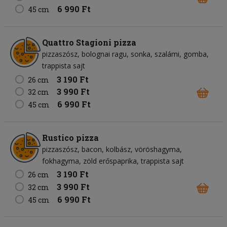
6 990 Ft
45 cm
Quattro Stagioni pizza
pizzaszósz
bolognai ragu
sonka
szalámi
gomba
trappista sajt
3 190 Ft
26 cm
3 990 Ft
32 cm
6 990 Ft
45 cm
Rustico pizza
pizzaszósz
bacon
kolbász
vöröshagyma
fokhagyma
zöld erőspaprika
trappista sajt
3 190 Ft
26 cm
3 990 Ft
32 cm
6 990 Ft
45 cm