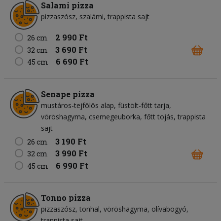
Salami pizza
pizzaszósz
szalámi
trappista sajt
2 990 Ft
26 cm
3 690 Ft
32 cm
6 690 Ft
45 cm
Senape pizza
mustáros-tejfölös alap
füstölt-főtt tarja
vöröshagyma
csemegeuborka
főtt tojás
trappista
sajt
3 190 Ft
26 cm
3 990 Ft
32 cm
6 990 Ft
45 cm
Tonno pizza
pizzaszósz
tonhal
vöröshagyma
olívabogyó
trappista sajt