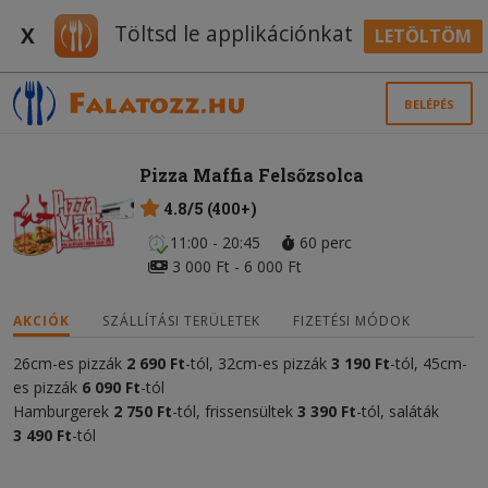
Töltsd le applikációnkat
X
LETÖLTÖM
BELÉPÉS
Pizza Maffia Felsőzsolca
4.8/5 (400+)
11:00 - 20:45
60 perc
3 000 Ft - 6 000 Ft
AKCIÓK
SZÁLLÍTÁSI TERÜLETEK
FIZETÉSI MÓDOK
26cm-es pizzák
2 690 Ft
-tól, 32cm-es pizzák
3 190 Ft
-tól, 45cm-
es pizzák
6 090 Ft
-tól
Hamburgerek
2 750 Ft
-tól, frissensültek
3 390 Ft
-tól, saláták
3 490 Ft
-tól