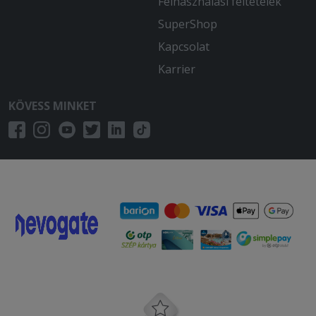
Felhasználási feltételek
SuperShop
Kapcsolat
Karrier
KÖVESS MINKET