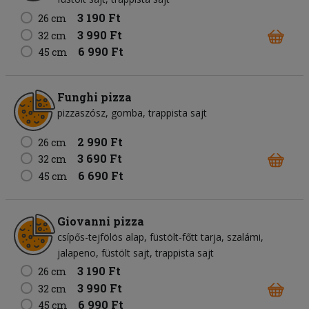
3 190 Ft
26 cm
3 990 Ft
32 cm
6 990 Ft
45 cm
Funghi pizza
pizzaszósz
gomba
trappista sajt
2 990 Ft
26 cm
3 690 Ft
32 cm
6 690 Ft
45 cm
Giovanni pizza
csípős-tejfölös alap
füstölt-főtt tarja
szalámi
jalapeno
füstölt sajt
trappista sajt
3 190 Ft
26 cm
3 990 Ft
32 cm
6 990 Ft
45 cm