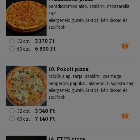
paradicsomos alap
szalámi
mozzarella
sajt
allergének: glutén, laktóz, kén-dioxid és
szulfitok
3 170 Ft
32 cm
6 890 Ft
60 cm
10. Pokoli pizza
csípős alap
tarja
szalámi
csemege
pepperoni paprika
jalapeno
trappista sajt
allergének: glutén, laktóz, kén-dioxid és
szulfitok
3 340 Ft
32 cm
7 140 Ft
60 cm
14. FTCS pizza