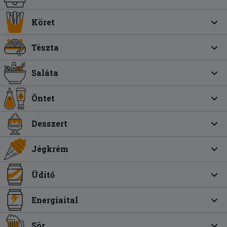
Köret
Tészta
Saláta
Öntet
Desszert
Jégkrém
Üdítő
Energiaital
Sör