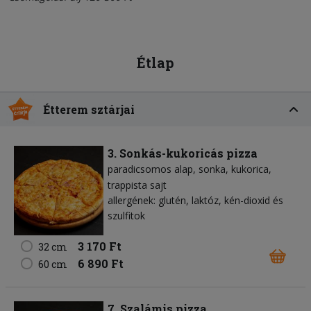
Étlap
Étterem sztárjai
3. Sonkás-kukoricás pizza
paradicsomos alap
sonka
kukorica
trappista sajt
allergének: glutén, laktóz, kén-dioxid és
szulfitok
3 170 Ft
32 cm
6 890 Ft
60 cm
7. Szalámis pizza