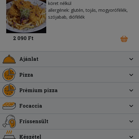
köret nélkül
allergének: glutén, tojás, mogyorófélék,
szójabab, diófélék
2 090 Ft
Ajánlat
Pizza
Prémium pizza
Focaccia
Frissensült
Készétel