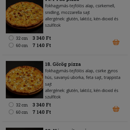
fokhagymás-tejfölös alap
csirkemell
snidling
mozzarella sajt
allergének: glutén, laktóz, kén-dioxid és
szulfitok
3 340 Ft
32 cm
7 140 Ft
60 cm
18. Görög pizza
fokhagymás-tejfölös alap
csirke gyros
hús
savanyú uborka
feta sajt
trappista
sajt
allergének: glutén, laktóz, kén-dioxid és
szulfitok
3 340 Ft
32 cm
7 140 Ft
60 cm