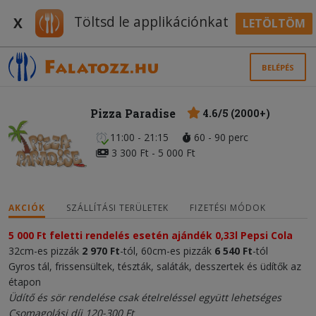
Töltsd le applikációnkat
X
LETÖLTÖM
BELÉPÉS
Pizza Paradise
4.6/5 (2000+)
11:00 - 21:15
60 - 90 perc
3 300 Ft - 5 000 Ft
AKCIÓK
SZÁLLÍTÁSI TERÜLETEK
FIZETÉSI MÓDOK
5 000 Ft feletti rendelés esetén ajándék 0,33l Pepsi Cola
32cm-es pizzák
2 970 Ft
-tól, 60cm-es pizzák
6 540 Ft
-tól
Gyros tál, frissensültek, tészták, saláták, desszertek és üdítők az
étapon
Üdítő és sör rendelése csak ételreléssel együtt lehetséges
Csomagolási díj 120-300 Ft