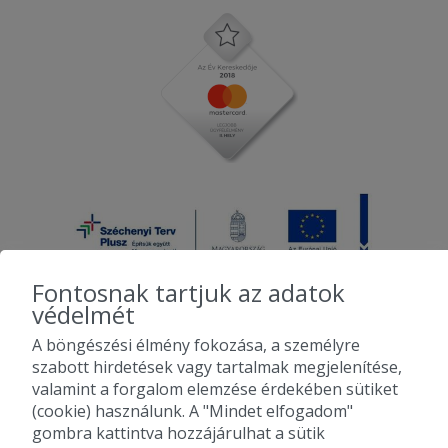
Fontosnak tartjuk az adatok
védelmét
A böngészési élmény fokozása, a személyre
2010-2026 Copyright - Falatozz.hu - Diston-line Kft.
szabott hirdetések vagy tartalmak megjelenítése,
valamint a forgalom elemzése érdekében sütiket
Pizza, gyros, hamburger, menük kedvező áron, egy helyen az összes
(cookie) használunk. A "Mindet elfogadom"
étterem ajánlata.
gombra kattintva hozzájárulhat a sütik