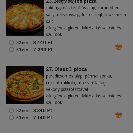
23. Négysajtos pizza
fokhagymás-tejfölös alap
camembert
sajt
márványsajt
füstölt sajt
mozzarella
sajt
allergének: glutén, laktóz, kén-dioxid és
szulfitok
3 440 Ft
32 cm
7 290 Ft
60 cm
27. Olasz I. pizza
paradicsomos alap
pármai sonka
cukkini
rukkola
mozzarella sajt
vékony pizzatésztával
allergének: glutén, laktóz, kén-dioxid és
szulfitok
3 340 Ft
32 cm
7 140 Ft
60 cm