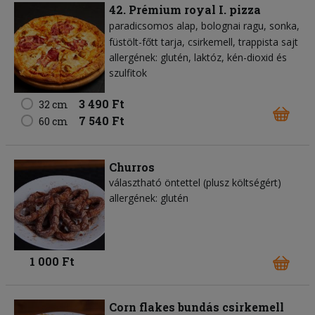
42. Prémium royal I. pizza
paradicsomos alap
bolognai ragu
sonka
füstölt-főtt tarja
csirkemell
trappista sajt
allergének: glutén, laktóz, kén-dioxid és
szulfitok
3 490 Ft
32 cm
7 540 Ft
60 cm
Churros
választható öntettel (plusz költségért)
allergének: glutén
1 000 Ft
Corn flakes bundás csirkemell