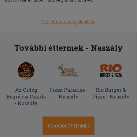
Társétterem megjelenítése
További éttermek - Naszály
Az Ördög
Pizza Paradise -
Rio Burger &
Bográcsa Csárda
Naszály
Pizza - Naszály
- Naszály
TOVÁBBI ÉTTERMEK