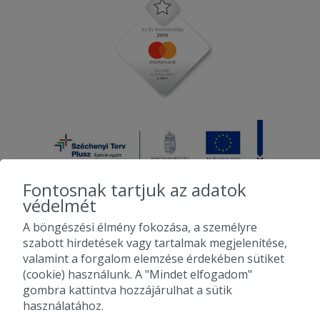
Fontosnak tartjuk az adatok
védelmét
A böngészési élmény fokozása, a személyre
2010-2026 Copyright - Falatozz.hu - Diston-line Kft.
szabott hirdetések vagy tartalmak megjelenítése,
valamint a forgalom elemzése érdekében sütiket
Pizza, gyros, hamburger, menük kedvező áron, egy helyen az összes
(cookie) használunk. A "Mindet elfogadom"
étterem ajánlata.
gombra kattintva hozzájárulhat a sütik
használatához.