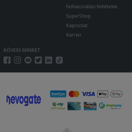
Felhasználási feltételek
SuperShop
Kapcsolat
Karrier
KÖVESS MINKET