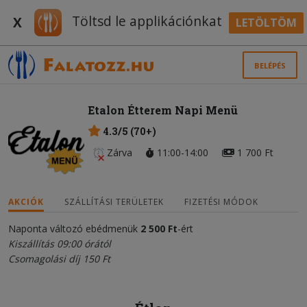
Töltsd le applikációnkat
X
LETÖLTÖM
BELÉPÉS
Etalon Étterem Napi Menü
4.3/5 (70+)
Zárva
11:00-14:00
1 700 Ft
AKCIÓK
SZÁLLÍTÁSI TERÜLETEK
FIZETÉSI MÓDOK
Naponta változó ebédmenük
2
5
0
0 Ft
-ért
Kiszállítás 09:00 órától
Csomagolási díj 150 Ft