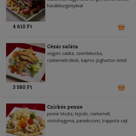
hasábburgonyával
4 610 Ft
Cézár saláta
vegyes saláta
zsemlekocka
csirkemellcsíkok
kapros-joghurtos öntet
3 580 Ft
Csirkés penne
penne tészta
tejszín
csirkemell
vöröshagyma
paradicsom
trappista sajt