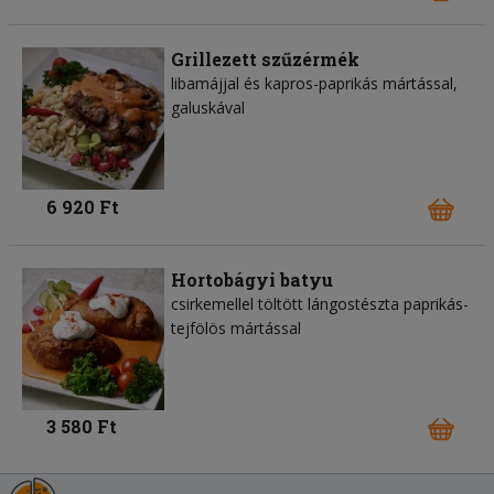
Grillezett szűzérmék
libamájjal és kapros-paprikás mártással,
galuskával
6 920 Ft
Hortobágyi batyu
csirkemellel töltött lángostészta paprikás-
tejfölös mártással
3 580 Ft