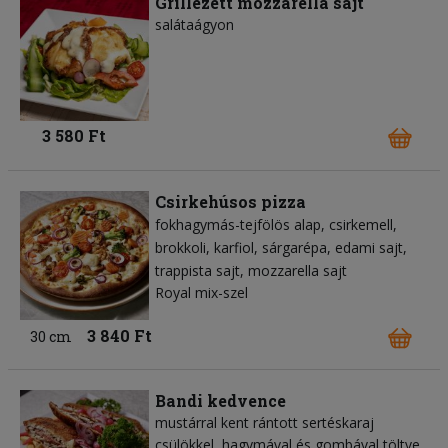
Grillezett mozzarella sajt
salátaágyon
3 580 Ft
Csirkehúsos pizza
fokhagymás-tejfölös alap
csirkemell
brokkoli
karfiol
sárgarépa
edami sajt
trappista sajt
mozzarella sajt
Royal mix-szel
3 840 Ft
30 cm
Bandi kedvence
mustárral kent rántott sertéskaraj
csülökkel, hagymával és gombával töltve,