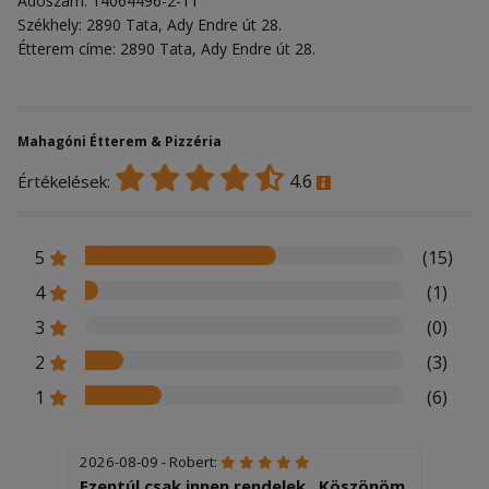
Adószám: 14064496-2-11
Székhely: 2890 Tata, Ady Endre út 28.
Étterem címe: 2890 Tata, Ady Endre út 28.
Mahagóni Étterem & Pizzéria
4.6
Értékelések:
5
(15)
4
(1)
3
(0)
2
(3)
1
(6)
2026-08-09 - Robert:
Ezentúl csak innen rendelek , Köszönöm