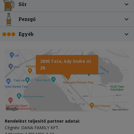
Sör
Pezsgő
Egyéb
2890 Tata, Ady Endre út
28.
Rendelést teljesítő partner adatai:
Cégnév: DANA FAMILY KFT.