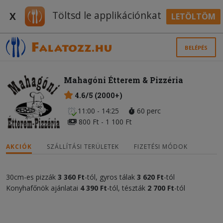
Töltsd le applikációnkat
X
LETÖLTÖM
BELÉPÉS
Mahagóni Étterem & Pizzéria
4.6/5 (2000+)
11:00 - 14:25
60 perc
800 Ft - 1 100 Ft
AKCIÓK
SZÁLLÍTÁSI TERÜLETEK
FIZETÉSI MÓDOK
30cm-es pizzák
3 360 Ft
-tól, gyros tálak
3 620 Ft
-tól
Konyhafőnök ajánlatai
4 390 Ft
-tól, tészták
2 700 Ft
-tól