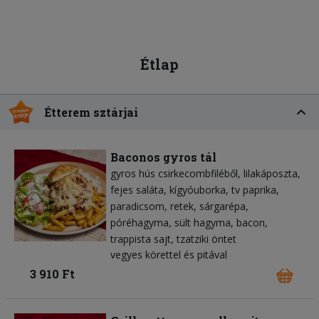
Étlap
Étterem sztárjai
Baconos gyros tál
gyros hús csirkecombfiléből
lilakáposzta
fejes saláta
kígyóuborka
tv paprika
paradicsom
retek
sárgarépa
póréhagyma
sült hagyma
bacon
trappista sajt
tzatziki öntet
vegyes körettel és pitával
3 910 Ft