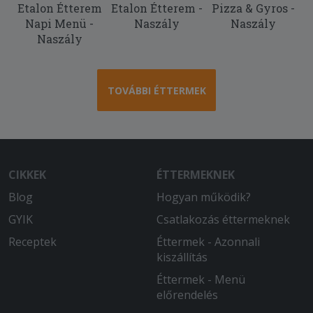
Etalon Étterem
Etalon Étterem -
Pizza & Gyros -
pedig kisebb mint a fele. Árban
Napi Menü -
Naszály
Naszály
ugyanannyit fizettem mindektőèrt!
Naszály
2025-12-06 - Balázs:
Isteni a burgundi vadragu!!!
TOVÁBBI ÉTTERMEK
2025-10-18 - Réka:
Még meg se kaptam de már most
értékelhetem de azt hogy mikor ér ide
azt nem tudhatom
CIKKEK
ÉTTERMEKNEK
2025-09-28 - Szilárd:
Blog
A kiszállítás kicsit hosszú, de az ételek
Hogyan működik?
nagyon rendben voltak.
GYIK
Csatlakozás éttermeknek
Receptek
Éttermek - Azonnali
2025-08-23 - Katalin:
kiszállítás
Két óra várakozás után jött amit
reméltem! Három féle étel a pizza alja
Éttermek - Menü
nagyon fekete volt a másik grillezett
előrendelés
modzarella zöldség köret nem volt