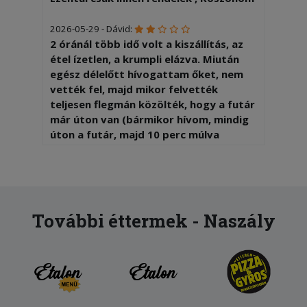
2026-05-29 - Dávid:
2 óránál több idő volt a kiszállítás, az
étel ízetlen, a krumpli elázva. Miután
egész délelőtt hívogattam őket, nem
vették fel, majd mikor felvették
teljesen flegmán közölték, hogy a futár
már úton van (bármikor hívom, mindig
úton a futár, majd 10 perc múlva
megérkezik).
2026-04-05 - Zsolt:
Nagyon finom volt és gyorsan ki is
hozták,köszönjük a szakácsnak és a
További éttermek - Naszály
kiszállítónak!!!
2026-02-20 - Ramóna:
Tiramisu adag nagy csalódás volt.
Rendeltem 2 adag tiramisut. Az egyik
normál megszokott adag volt a másik