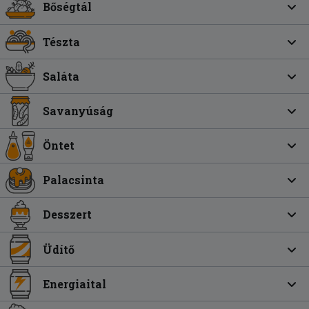
Bőségtál
Tészta
Saláta
Savanyúság
Öntet
Palacsinta
Desszert
Üdítő
Energiaital