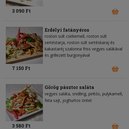
3 090 Ft
Erdélyi fatányéros
roston sült csirkemell, roston sült
sertéstarja, roston sült sertéskaraj és
kakastaréj szalonna friss vegyes salátával
és grillezett burgonyával
7 150 Ft
Görög pásztor saláta
vegyes saláta
snidling
pirítós
pulykamell
feta sajt
joghurtos öntet
3 580 Ft