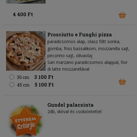
4 400 Ft
Prosciutto e Funghi pizza
paradicsomos alap
olasz főtt sonka
gomba
friss bazsalikom
mozzarella sajt
pecorino sajt
olívaolaj
San marzano paradicsomos alappal, fior
di latte mozzarellával
3 100 Ft
30 cm
5 100 Ft
45 cm
Gundel palacsinta
2db, dióval és csokiöntettel