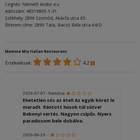
Cégnév: Németh Andor e.v.
Adószám: 48519805-1-31
Székhely: 2896 Szomód, Akácfa utca 65.
Étterem címe: 2890 Tata, Bacsó Béla utca 64/D
Mamma Mia Italian Restaurant
4.2
Értékelések:
2026-07-07 - Ramóna:
Ehetetlen sós az ètel! Az egyik köret le
maradt. Rántott húsok túl sütve!
Bakonyi sertés. Nagyon csípős. Nyers
paradicsom bele dobálva.
2026-06-29 - :