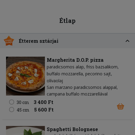
Étlap
Étterem sztárjai
Margherita D.O.P. pizza
paradicsomos alap
friss bazsalikom
buffalo mozzarella
pecorino sajt
olívaolaj
San marzano paradicsomos alappal,
campana buffalo mozzarellával
3 400 Ft
30 cm
5 600 Ft
45 cm
Spaghetti Bolognese