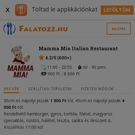
Töltsd le applikációnkat
X
LETÖLTÖM
BELÉPÉS
Mamma Mia Italian Restaurant
4.2/5 (600+)
11:00 - 20:55
60 - 90 perc
900 Ft - 8 000 Ft
AKCIÓK
SZÁLLÍTÁSI TERÜLETEK
FIZETÉSI MÓDOK
30cm-es nápolyi pizzák
1 800 Ft
-tól, 45cm-es nápolyi pizzák
4
000
Ft
-tól.
Rendelhető hamburger, gyros, torttila, főétel, magyaros
specialitás, rizottó, halétel, tészta, saláta és desszert is.
Kiszállítás 11:00-tól.