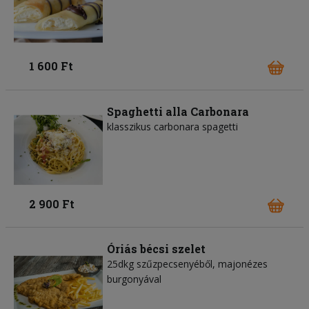
1 600 Ft
Spaghetti alla Carbonara
klasszikus carbonara spagetti
2 900 Ft
Óriás bécsi szelet
25dkg szűzpecsenyéből, majonézes
burgonyával