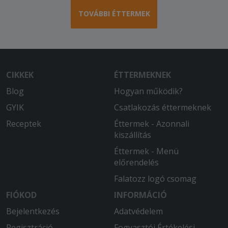
TOVÁBBI ÉTTERMEK
CIKKEK
ÉTTERMEKNEK
Blog
Hogyan működik?
GYIK
Csatlakozás éttermeknek
Receptek
Éttermek - Azonnali
kiszállítás
Éttermek - Menü
előrendelés
Falatozz logó csomag
FIÓKOD
INFORMÁCIÓ
Bejelentkezés
Adatvédelem
Regisztráció
Fogyasztói Értékelési