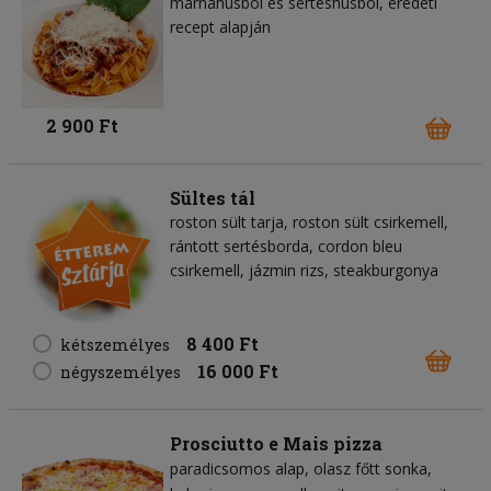
marhahúsból és sertéshúsból, eredeti
recept alapján
2 900 Ft
Sültes tál
roston sült tarja, roston sült csirkemell,
rántott sertésborda, cordon bleu
csirkemell, jázmin rizs, steakburgonya
8 400 Ft
kétszemélyes
16 000 Ft
négyszemélyes
Prosciutto e Mais pizza
paradicsomos alap
olasz főtt sonka