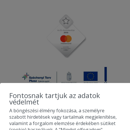
Fontosnak tartjuk az adatok
védelmét
A böngészési élmény fokozása, a személyre
2010-2026 Copyright - Falatozz.hu - Diston-line Kft.
szabott hirdetések vagy tartalmak megjelenítése,
valamint a forgalom elemzése érdekében sütiket
Pizza, gyros, hamburger, menük kedvező áron, egy helyen az összes
(cookie) használunk. A "Mindet elfogadom"