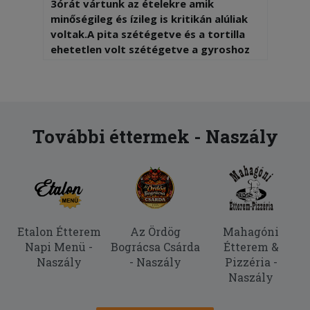
3órát vártunk az ételekre amik
minőségileg és ízileg is kritikán alúliak
voltak.A pita szétégetve és a tortilla
ehetetlen volt szétégetve a gyroshoz
barbeque szószt kaptunk.Senkinek nem
ajánlom ezt a kifőzdét
További éttermek - Naszály
Etalon Étterem
Az Ördög
Mahagóni
Napi Menü -
Bográcsa Csárda
Étterem &
Naszály
- Naszály
Pizzéria -
Naszály