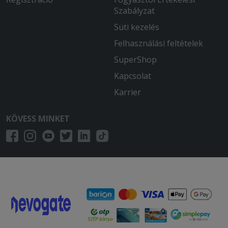
Szabályzat
Süti kezelés
Felhasználási feltételek
SuperShop
Kapcsolat
Karrier
KÖVESS MINKET