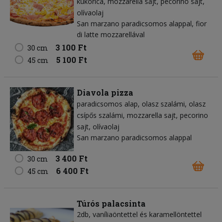
kukorica
mozzarella sajt
pecorino sajt
olívaolaj
San marzano paradicsomos alappal, fior
di latte mozzarellával
3 100 Ft
30 cm
5 100 Ft
45 cm
Diavola pizza
paradicsomos alap
olasz szalámi
olasz
csípős szalámi
mozzarella sajt
pecorino
sajt
olívaolaj
San marzano paradicsomos alappal
3 400 Ft
30 cm
6 400 Ft
45 cm
Túrós palacsinta
2db, vaníliaöntettel és karamellöntettel