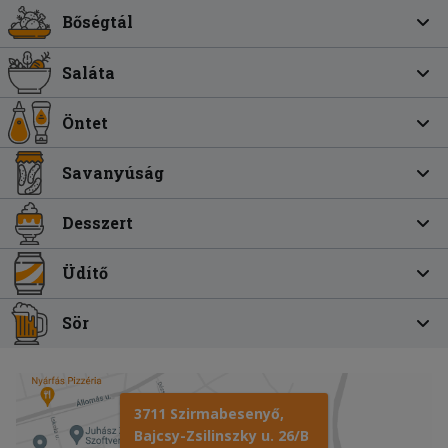
Bőségtál
Saláta
Öntet
Savanyúság
Desszert
Üdítő
Sör
3711 Szirmabesenyő,
Bajcsy-Zsilinszky u. 26/B