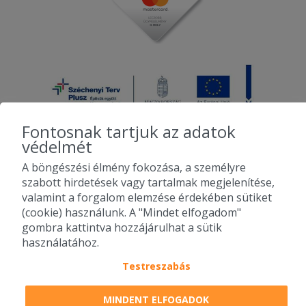
Fontosnak tartjuk az adatok
védelmét
A böngészési élmény fokozása, a személyre
2010-2026 Copyright - Falatozz.hu - Diston-line Kft.
szabott hirdetések vagy tartalmak megjelenítése,
valamint a forgalom elemzése érdekében sütiket
Pizza, gyros, hamburger, menük kedvező áron, egy helyen az összes
(cookie) használunk. A "Mindet elfogadom"
étterem ajánlata.
gombra kattintva hozzájárulhat a sütik
használatához.
Testreszabás
MINDENT ELFOGADOK