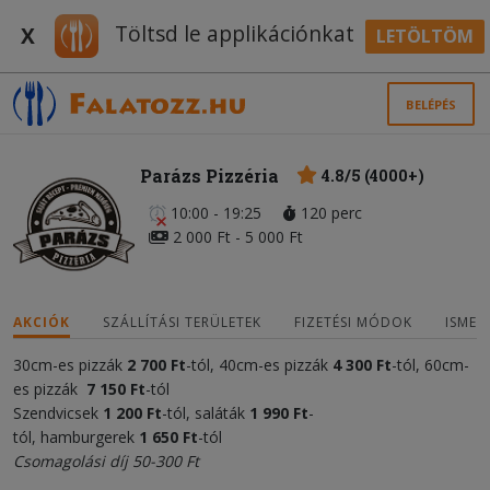
Töltsd le applikációnkat
X
LETÖLTÖM
BELÉPÉS
Parázs Pizzéria
4.8/5 (4000+)
10:00 - 19:25
120 perc
2 000 Ft - 5 000 Ft
AKCIÓK
SZÁLLÍTÁSI TERÜLETEK
FIZETÉSI MÓDOK
ISMER
30cm-es pizzák
2 700 Ft
-tól, 40cm-es pizzák
4 300
Ft
-tól, 60cm-
es pizzák
7 150 Ft
-tól
Szendvicsek
1 20
0
Ft
-tól, saláták
1 990 Ft
-
tól, hamburgerek
1 650 Ft
-tól
Csomagolási díj 50-300 Ft