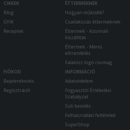
bőséges étel.
CIKKEK
ÉTTERMEKNEK
Blog
Hogyan működik?
GYIK
Csatlakozás éttermeknek
Receptek
Éttermek - Azonnali
kiszállítás
Éttermek - Menü
előrendelés
Falatozz logó csomag
FIÓKOD
INFORMÁCIÓ
Bejelentkezés
Adatvédelem
Regisztráció
Fogyasztói Értékelési
Szabályzat
Süti kezelés
Felhasználási feltételek
SuperShop