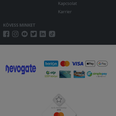
Kapcsolat
Karrier
KÖVESS MINKET