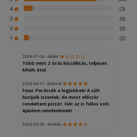
4
(3)
3
(0)
2
(0)
1
(2)
2026-07-04 - Ádám:
Több mint 2 órás kiszállítás, teljesen
kihült étel.
2026-04-11 - Botond:
Fuuu. Parázsék a legjobbak! A sült
husijaik isteniek, de most először
rendeltem pizzát. Hát az is fullos volt.
Ajánlom mindenkinek!
2026-03-30 - András:
Köszönjük!