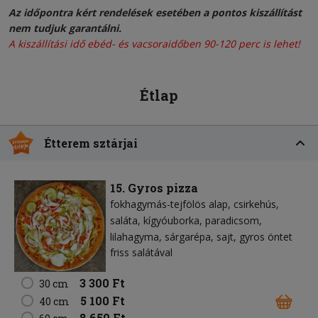
Az időpontra kért rendelések esetében a pontos kiszállítást
nem tudjuk garantálni.
A kiszállítási idő ebéd- és vacsoraidőben 90-120 perc is lehet!
Étlap
Étterem sztárjai
15. Gyros pizza
fokhagymás-tejfölös alap
csirkehús
saláta
kígyóuborka
paradicsom
lilahagyma
sárgarépa
sajt
gyros öntet
friss salátával
3 300 Ft
30 cm
5 100 Ft
40 cm
8 650 Ft