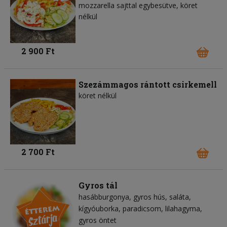
mozzarella sajttal egybesütve, köret
nélkül
2 900 Ft
Szezámmagos rántott csirkemell
köret nélkül
2 700 Ft
Gyros tál
hasábburgonya
gyros hús
saláta
kígyóuborka
paradicsom
lilahagyma
gyros öntet