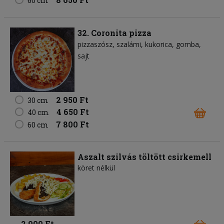
60 cm
32. Coronita pizza
pizzaszósz
szalámi
kukorica
gomba
sajt
2 950 Ft
30 cm
4 650 Ft
40 cm
7 800 Ft
60 cm
Aszalt szilvás töltött csirkemell
köret nélkül
2 900 Ft