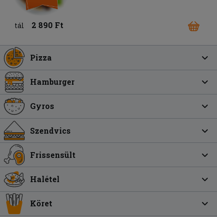
2 890 Ft
tál
Pizza
Hamburger
Gyros
Szendvics
Frissensült
Halétel
Köret