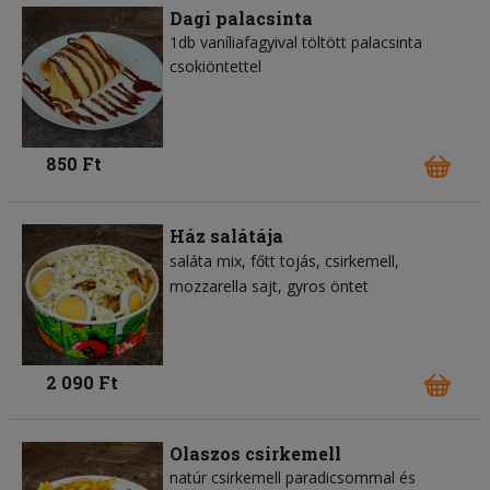
Dagi palacsinta
1db vaníliafagyival töltött palacsinta
csokiöntettel
850 Ft
Ház salátája
saláta mix
főtt tojás
csirkemell
mozzarella sajt
gyros öntet
2 090 Ft
Olaszos csirkemell
natúr csirkemell paradicsommal és