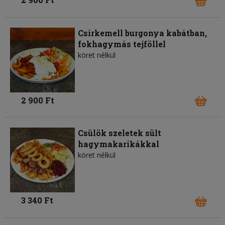
Csirkemell burgonya kabátban,
fokhagymás tejföllel
köret nélkül
2 900 Ft
Csülök szeletek sült
hagymakarikákkal
köret nélkül
3 340 Ft