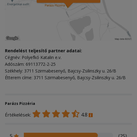
Rendelést teljesítő partner adatai:
Cégnév: Polyefkó Katalin e.v.
Adószám: 69113772-2-25
Székhely: 3711 Szirmabesenyő, Bajcsy-Zsilinszky u. 26/B
Étterem címe: 3711 Szirmabesenyő, Bajcsy-Zsilinszky u. 26/B
Parázs Pizzéria
4.8
Értékelések:
5
(25)