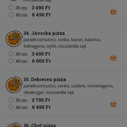
3 490 Ft
30 cm
6 490 Ft
40 cm
34. Jávorka pizza
paradicsomszósz
sonka
bacon
kukorica
fokhagyma
tejföl
mozzarella sajt
3 490 Ft
30 cm
6 000 Ft
40 cm
35. Debrecen pizza
paradicsomszósz
sonka
szalámi
vöröshagyma
olívabogyó
mozzarella sajt
3 790 Ft
30 cm
6 490 Ft
40 cm
36. Chef pizza