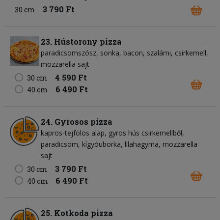
3 790 Ft
30 cm
23. Hústorony pizza
paradicsomszósz
sonka
bacon
szalámi
csirkemell
mozzarella sajt
4 590 Ft
30 cm
6 490 Ft
40 cm
24. Gyrosos pizza
kapros-tejfölös alap
gyros hús csirkemellből
paradicsom
kígyóuborka
lilahagyma
mozzarella
sajt
3 790 Ft
30 cm
6 490 Ft
40 cm
25. Kotkoda pizza