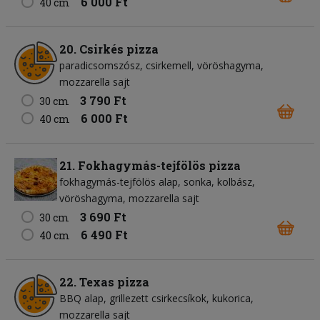
6 000 Ft
40 cm
20. Csirkés pizza
paradicsomszósz
csirkemell
vöröshagyma
mozzarella sajt
3 790 Ft
30 cm
6 000 Ft
40 cm
21. Fokhagymás-tejfölös pizza
fokhagymás-tejfölös alap
sonka
kolbász
vöröshagyma
mozzarella sajt
3 690 Ft
30 cm
6 490 Ft
40 cm
22. Texas pizza
BBQ alap
grillezett csirkecsíkok
kukorica
mozzarella sajt