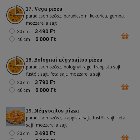
17. Vega pizza
paradicsomszósz
paradicsom
kukorica
gomba
mozzarella sajt
3 490 Ft
30 cm
6 000 Ft
40 cm
18. Bolognai négysajtos pizza
paradicsomszósz
bolognai ragu
trappista sajt
füstölt sajt
feta sajt
mozzarella sajt
3 790 Ft
30 cm
6 000 Ft
40 cm
19. Négysajtos pizza
paradicsomszósz
trappista sajt
füstölt sajt
feta
sajt
mozzarella sajt
3 490 Ft
30 cm