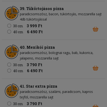
39. Tükörtojásos pizza
paradicsomszósz
bacon
tükörtojás
mozzarella sajt
4db tükörtojással
3 999 Ft
30 cm
6 490 Ft
40 cm
40. Mexikói pizza
paradicsomszósz
bolognai ragu
bab
kukorica
jalapeno
mozzarella sajt
3 790 Ft
30 cm
6 490 Ft
40 cm
41. Star extra pizza
paradicsomszósz
szalámi
paradicsom
kapros
tejföl
mozzarella sajt
3 790 Ft
30 cm