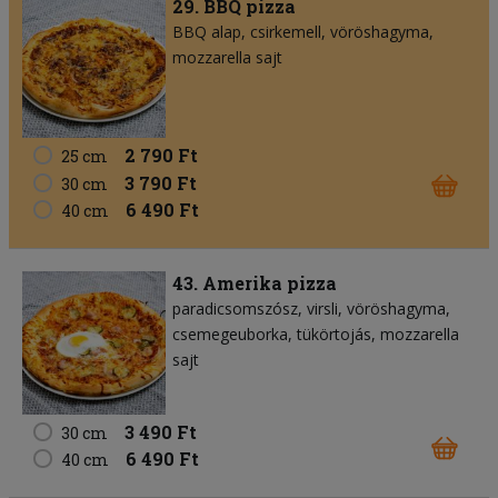
29. BBQ pizza
BBQ alap
csirkemell
vöröshagyma
mozzarella sajt
2 790 Ft
25 cm
3 790 Ft
30 cm
6 490 Ft
40 cm
43. Amerika pizza
paradicsomszósz
virsli
vöröshagyma
csemegeuborka
tükörtojás
mozzarella
sajt
3 490 Ft
30 cm
6 490 Ft
40 cm