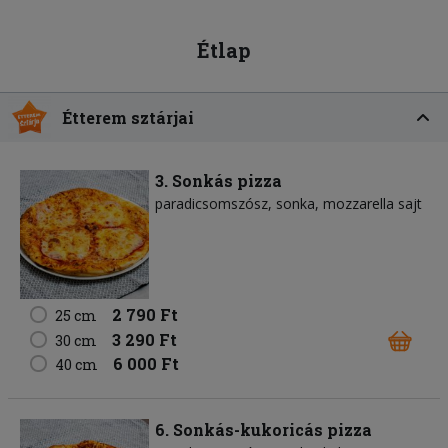
Étlap
Étterem sztárjai
3. Sonkás pizza
paradicsomszósz
sonka
mozzarella sajt
2 790 Ft
25 cm
3 290 Ft
30 cm
6 000 Ft
40 cm
6. Sonkás-kukoricás pizza