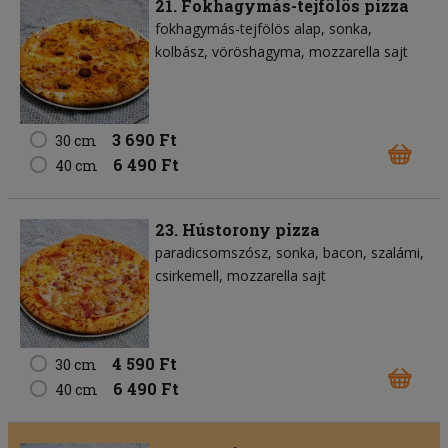
21. Fokhagymás-tejfölös pizza
fokhagymás-tejfölös alap
sonka
kolbász
vöröshagyma
mozzarella sajt
3 690 Ft
30 cm
6 490 Ft
40 cm
23. Hústorony pizza
paradicsomszósz
sonka
bacon
szalámi
csirkemell
mozzarella sajt
4 590 Ft
30 cm
6 490 Ft
40 cm