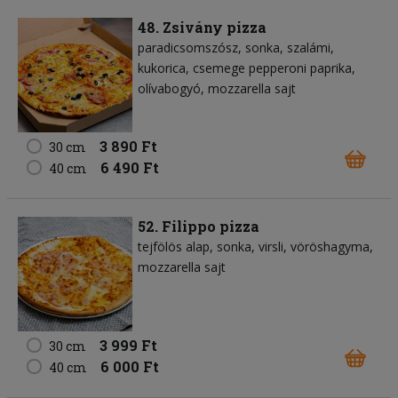
48. Zsivány pizza
paradicsomszósz
sonka
szalámi
kukorica
csemege pepperoni paprika
olívabogyó
mozzarella sajt
3 890 Ft
30 cm
6 490 Ft
40 cm
52. Filippo pizza
tejfölös alap
sonka
virsli
vöröshagyma
mozzarella sajt
3 999 Ft
30 cm
6 000 Ft
40 cm