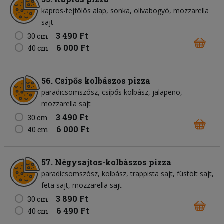
kapros-tejfölös alap
sonka
olívabogyó
mozzarella
sajt
3 490 Ft
30 cm
6 000 Ft
40 cm
56. Csípős kolbászos pizza
paradicsomszósz
csípős kolbász
jalapeno
mozzarella sajt
3 490 Ft
30 cm
6 000 Ft
40 cm
57. Négysajtos-kolbászos pizza
paradicsomszósz
kolbász
trappista sajt
füstölt sajt
feta sajt
mozzarella sajt
3 890 Ft
30 cm
6 490 Ft
40 cm