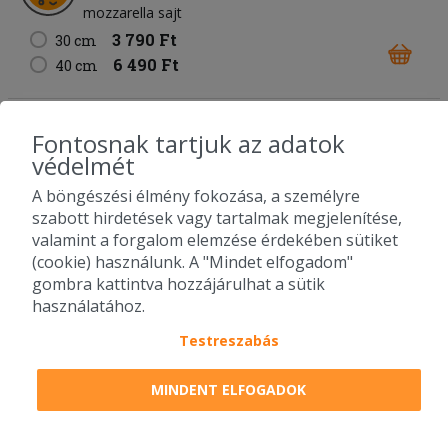
mozzarella sajt
3 790 Ft
30 cm
6 490 Ft
40 cm
67. Carbonara pizza
Fontosnak tartjuk az adatok
fokhagymás-tejfölös alap
sonka
bacon
kukorica
védelmét
füstölt sajt
mozzarella sajt
A böngészési élmény fokozása, a személyre
3 890 Ft
30 cm
szabott hirdetések vagy tartalmak megjelenítése,
6 490 Ft
40 cm
valamint a forgalom elemzése érdekében sütiket
(cookie) használunk. A "Mindet elfogadom"
gombra kattintva hozzájárulhat a sütik
68. Füstös BBQ pizza
használatához.
BBQ alap
bacon
csirkemell
lilahagyma
füstölt sajt
mozzarella sajt
Testreszabás
3 790 Ft
30 cm
6 490 Ft
MINDENT ELFOGADOK
40 cm