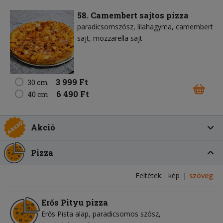
58. Camembert sajtos pizza
paradicsomszósz
lilahagyma
camembert
sajt
mozzarella sajt
3 999 Ft
30 cm
6 490 Ft
40 cm
Akció
Pizza
Feltétek:
kép
szöveg
Erős Pityu pizza
Erős Pista alap
paradicsomos szósz