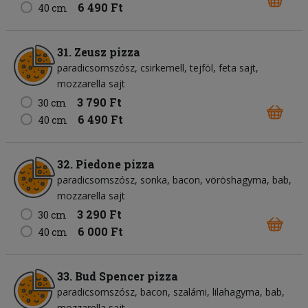
6 490 Ft
40 cm
31. Zeusz pizza
paradicsomszósz
csirkemell
tejföl
feta sajt
mozzarella sajt
3 790 Ft
30 cm
6 490 Ft
40 cm
32. Piedone pizza
paradicsomszósz
sonka
bacon
vöröshagyma
bab
mozzarella sajt
3 290 Ft
30 cm
6 000 Ft
40 cm
33. Bud Spencer pizza
paradicsomszósz
bacon
szalámi
lilahagyma
bab
mozzarella sajt