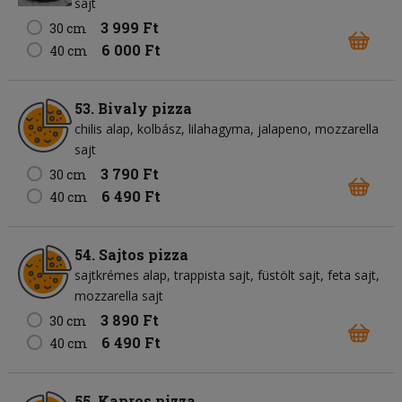
sajt
3 999 Ft
30 cm
6 000 Ft
40 cm
53. Bivaly pizza
chilis alap
kolbász
lilahagyma
jalapeno
mozzarella
sajt
3 790 Ft
30 cm
6 490 Ft
40 cm
54. Sajtos pizza
sajtkrémes alap
trappista sajt
füstölt sajt
feta sajt
mozzarella sajt
3 890 Ft
30 cm
6 490 Ft
40 cm
55. Kapros pizza