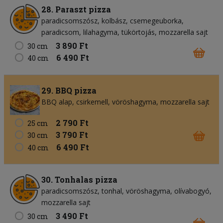
28. Paraszt pizza
paradicsomszósz
kolbász
csemegeuborka
paradicsom
lilahagyma
tükörtojás
mozzarella sajt
3 890 Ft
30 cm
6 490 Ft
40 cm
29. BBQ pizza
BBQ alap
csirkemell
vöröshagyma
mozzarella sajt
2 790 Ft
25 cm
3 790 Ft
30 cm
6 490 Ft
40 cm
30. Tonhalas pizza
paradicsomszósz
tonhal
vöröshagyma
olívabogyó
mozzarella sajt
3 490 Ft
30 cm