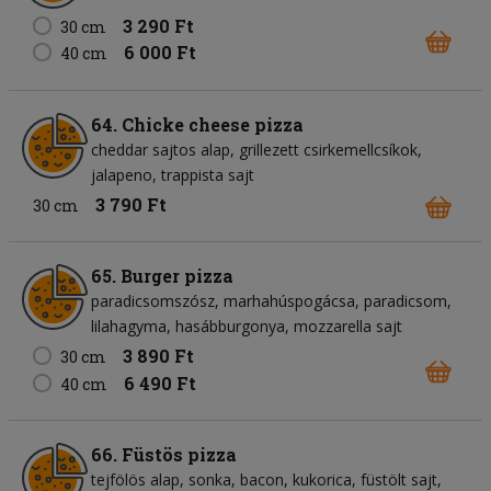
3 290 Ft
30 cm
6 000 Ft
40 cm
64. Chicke cheese pizza
cheddar sajtos alap
grillezett csirkemellcsíkok
jalapeno
trappista sajt
3 790 Ft
30 cm
65. Burger pizza
paradicsomszósz
marhahúspogácsa
paradicsom
lilahagyma
hasábburgonya
mozzarella sajt
3 890 Ft
30 cm
6 490 Ft
40 cm
66. Füstös pizza
tejfölös alap
sonka
bacon
kukorica
füstölt sajt