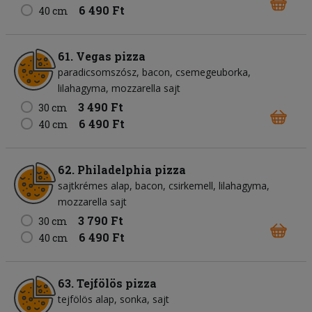
6 490 Ft
40 cm
61. Vegas pizza
paradicsomszósz
bacon
csemegeuborka
lilahagyma
mozzarella sajt
3 490 Ft
30 cm
6 490 Ft
40 cm
62. Philadelphia pizza
sajtkrémes alap
bacon
csirkemell
lilahagyma
mozzarella sajt
3 790 Ft
30 cm
6 490 Ft
40 cm
63. Tejfölös pizza
tejfölös alap
sonka
sajt