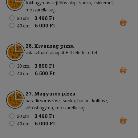
fokhagymás-tejfölös alap
sonka
csirkemell
mozzarella sajt
3 490 Ft
30 cm
6 000 Ft
40 cm
26. Kívánság pizza
választható alappal + 4 féle feltéttel
3 890 Ft
30 cm
6 500 Ft
40 cm
27. Magyaros pizza
paradicsomszósz
sonka
bacon
kolbász
vöröshagyma
mozzarella sajt
3 490 Ft
30 cm
6 000 Ft
40 cm