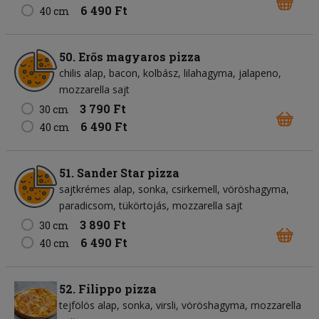
6 490 Ft
40 cm
50. Erős magyaros pizza
chilis alap
bacon
kolbász
lilahagyma
jalapeno
mozzarella sajt
3 790 Ft
30 cm
6 490 Ft
40 cm
51. Sander Star pizza
sajtkrémes alap
sonka
csirkemell
vöröshagyma
paradicsom
tükörtojás
mozzarella sajt
3 890 Ft
30 cm
6 490 Ft
40 cm
52. Filippo pizza
tejfölös alap
sonka
virsli
vöröshagyma
mozzarella