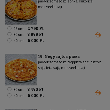
paradicsomszósz
sonka
kukorica
mozzarella sajt
2 790 Ft
25 cm
3 999 Ft
30 cm
6 000 Ft
40 cm
19. Négysajtos pizza
paradicsomszósz
trappista sajt
füstölt
sajt
feta sajt
mozzarella sajt
3 490 Ft
30 cm
6 000 Ft
40 cm