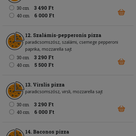
3 490 Ft
30 cm
6 000 Ft
40 cm
12. Szalámis-pepperonis pizza
paradicsomszósz
szalámi
csemege pepperoni
paprika
mozzarella sajt
3 290 Ft
30 cm
5 500 Ft
40 cm
13. Virslis pizza
paradicsomszósz
virsli
mozzarella sajt
3 290 Ft
30 cm
6 000 Ft
40 cm
14. Baconos pizza