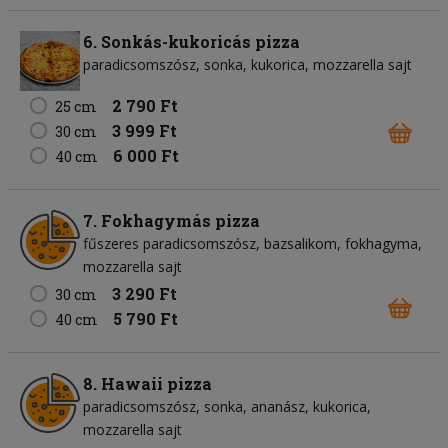
6. Sonkás-kukoricás pizza
paradicsomszósz
sonka
kukorica
mozzarella sajt
2 790 Ft
25 cm
3 999 Ft
30 cm
6 000 Ft
40 cm
7. Fokhagymás pizza
fűszeres paradicsomszósz
bazsalikom
fokhagyma
mozzarella sajt
3 290 Ft
30 cm
5 790 Ft
40 cm
8. Hawaii pizza
paradicsomszósz
sonka
ananász
kukorica
mozzarella sajt