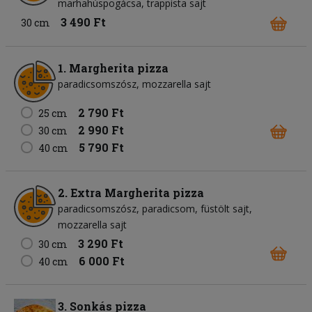
marhahúspogácsa
trappista sajt
3 490 Ft
30 cm
1. Margherita pizza
paradicsomszósz
mozzarella sajt
2 790 Ft
25 cm
2 990 Ft
30 cm
5 790 Ft
40 cm
2. Extra Margherita pizza
paradicsomszósz
paradicsom
füstölt sajt
mozzarella sajt
3 290 Ft
30 cm
6 000 Ft
40 cm
3. Sonkás pizza