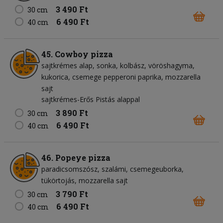
3 490 Ft
30 cm
6 490 Ft
40 cm
45. Cowboy pizza
sajtkrémes alap
sonka
kolbász
vöröshagyma
kukorica
csemege pepperoni paprika
mozzarella
sajt
sajtkrémes-Erős Pistás alappal
3 890 Ft
30 cm
6 490 Ft
40 cm
46. Popeye pizza
paradicsomszósz
szalámi
csemegeuborka
tükörtojás
mozzarella sajt
3 790 Ft
30 cm
6 490 Ft
40 cm