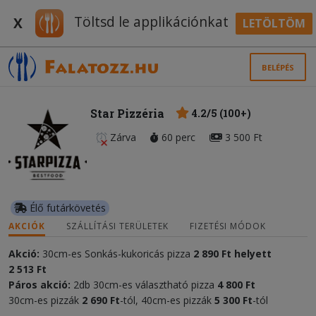
Töltsd le applikációnkat
X
LETÖLTÖM
BELÉPÉS
Star Pizzéria
4.2/5 (100+)
Zárva
60 perc
3 500 Ft
Élő futárkövetés
AKCIÓK
SZÁLLÍTÁSI TERÜLETEK
FIZETÉSI MÓDOK
Akció:
30cm-es Sonkás-kukoricás pizza
2 890 Ft helyett
2 513 Ft
Páros akció:
2db 30cm-es választható pizza
4 800 Ft
30cm-es pizzák
2 690 Ft
-tól, 40cm-es pizzák
5 300 Ft
-tól