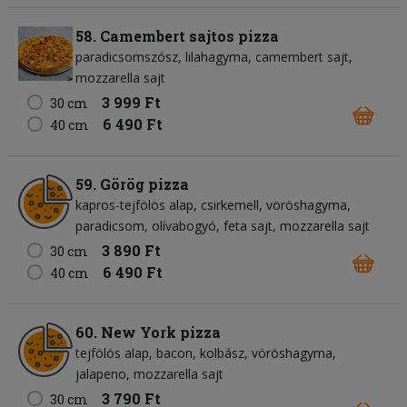
58. Camembert sajtos pizza
paradicsomszósz
lilahagyma
camembert sajt
mozzarella sajt
3 999 Ft
30 cm
6 490 Ft
40 cm
59. Görög pizza
kapros-tejfölös alap
csirkemell
vöröshagyma
paradicsom
olívabogyó
feta sajt
mozzarella sajt
3 890 Ft
30 cm
6 490 Ft
40 cm
60. New York pizza
tejfölös alap
bacon
kolbász
vöröshagyma
jalapeno
mozzarella sajt
3 790 Ft
30 cm