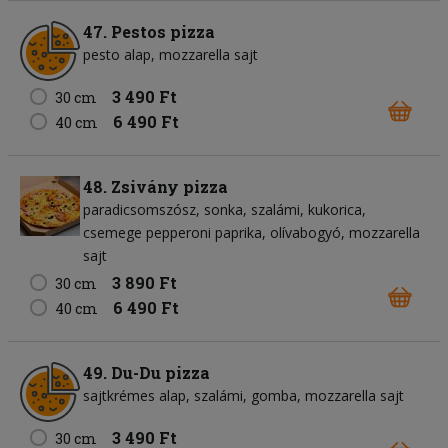
47. Pestos pizza
pesto alap
mozzarella sajt
3 490 Ft
30 cm
6 490 Ft
40 cm
48. Zsivány pizza
paradicsomszósz
sonka
szalámi
kukorica
csemege pepperoni paprika
olívabogyó
mozzarella
sajt
3 890 Ft
30 cm
6 490 Ft
40 cm
49. Du-Du pizza
sajtkrémes alap
szalámi
gomba
mozzarella sajt
3 490 Ft
30 cm