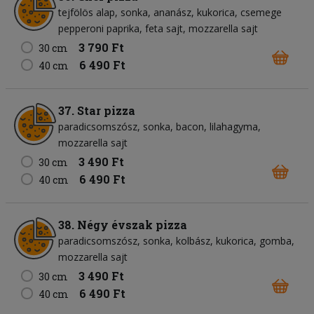
tejfölös alap
sonka
ananász
kukorica
csemege
pepperoni paprika
feta sajt
mozzarella sajt
3 790 Ft
30 cm
6 490 Ft
40 cm
37. Star pizza
paradicsomszósz
sonka
bacon
lilahagyma
mozzarella sajt
3 490 Ft
30 cm
6 490 Ft
40 cm
38. Négy évszak pizza
paradicsomszósz
sonka
kolbász
kukorica
gomba
mozzarella sajt
3 490 Ft
30 cm
6 490 Ft
40 cm