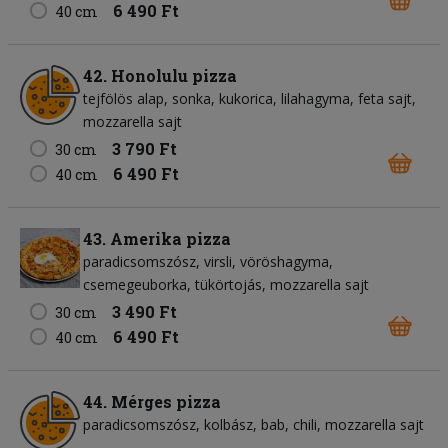
6 490 Ft
40 cm
42. Honolulu pizza
tejfölös alap
sonka
kukorica
lilahagyma
feta sajt
mozzarella sajt
3 790 Ft
30 cm
6 490 Ft
40 cm
43. Amerika pizza
paradicsomszósz
virsli
vöröshagyma
csemegeuborka
tükörtojás
mozzarella sajt
3 490 Ft
30 cm
6 490 Ft
40 cm
44. Mérges pizza
paradicsomszósz
kolbász
bab
chili
mozzarella sajt