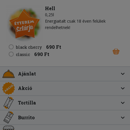
Hell
0,25l
Energiaitalt csak 18 éven felüliek
rendelhetnek!
690 Ft
black cherry
690 Ft
classic
Ajánlat
Akció
Tortilla
Burrito