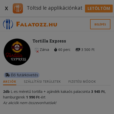
Töltsd le applikációnkat
X
LETÖLTÖM
BELÉPÉS
Tortilla Express
Zárva
60 perc
3 500 Ft
Élő futárkövetés
AKCIÓK
SZÁLLÍTÁSI TERÜLETEK
FIZETÉSI MÓDOK
2db
L-es méretű tortilla + ajándék kakaós palacsinta
3 945 Ft
,
hamburgerek
1 990 Ft
-ért
Az akciók nem összevonhatóak!