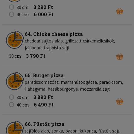
3 290 Ft
30 cm
6 000 Ft
40 cm
64. Chicke cheese pizza
cheddar sajtos alap
grillezett csirkemellcsíkok
jalapeno
trappista sajt
3 790 Ft
30 cm
65. Burger pizza
paradicsomszósz
marhahúspogácsa
paradicsom
lilahagyma
hasábburgonya
mozzarella sajt
3 890 Ft
30 cm
6 490 Ft
40 cm
66. Füstös pizza
tejfölös alap
sonka
bacon
kukorica
füstölt sajt