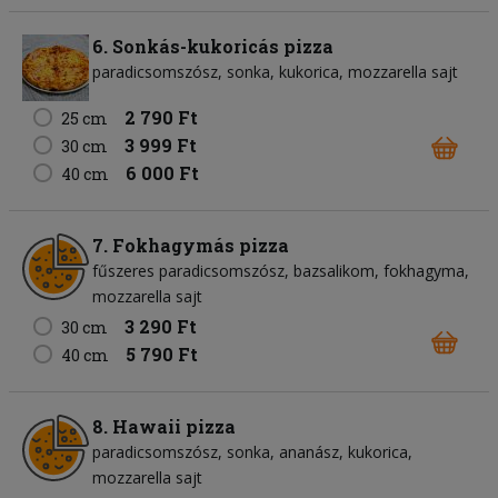
6. Sonkás-kukoricás pizza
paradicsomszósz
sonka
kukorica
mozzarella sajt
2 790 Ft
25 cm
3 999 Ft
30 cm
6 000 Ft
40 cm
7. Fokhagymás pizza
fűszeres paradicsomszósz
bazsalikom
fokhagyma
mozzarella sajt
3 290 Ft
30 cm
5 790 Ft
40 cm
8. Hawaii pizza
paradicsomszósz
sonka
ananász
kukorica
mozzarella sajt