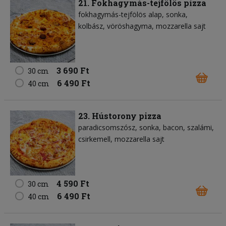
21. Fokhagymás-tejfölös pizza
fokhagymás-tejfölös alap
sonka
kolbász
vöröshagyma
mozzarella sajt
3 690 Ft
30 cm
6 490 Ft
40 cm
23. Hústorony pizza
paradicsomszósz
sonka
bacon
szalámi
csirkemell
mozzarella sajt
4 590 Ft
30 cm
6 490 Ft
40 cm