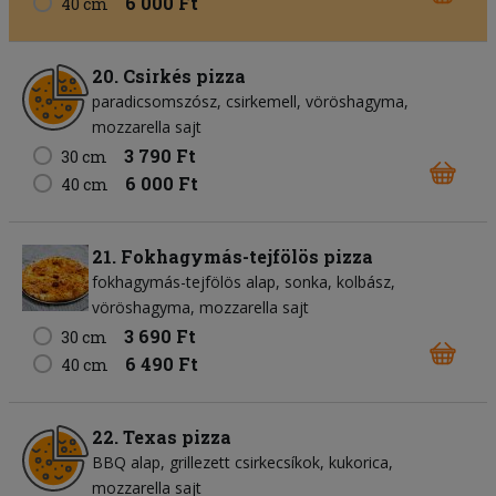
6 000 Ft
40 cm
20. Csirkés pizza
paradicsomszósz
csirkemell
vöröshagyma
mozzarella sajt
3 790 Ft
30 cm
6 000 Ft
40 cm
21. Fokhagymás-tejfölös pizza
fokhagymás-tejfölös alap
sonka
kolbász
vöröshagyma
mozzarella sajt
3 690 Ft
30 cm
6 490 Ft
40 cm
22. Texas pizza
BBQ alap
grillezett csirkecsíkok
kukorica
mozzarella sajt