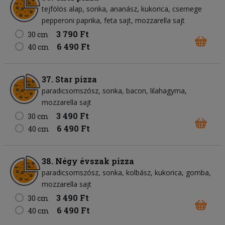
tejfölös alap
sonka
ananász
kukorica
csemege
pepperoni paprika
feta sajt
mozzarella sajt
3 790 Ft
30 cm
6 490 Ft
40 cm
37. Star pizza
paradicsomszósz
sonka
bacon
lilahagyma
mozzarella sajt
3 490 Ft
30 cm
6 490 Ft
40 cm
38. Négy évszak pizza
paradicsomszósz
sonka
kolbász
kukorica
gomba
mozzarella sajt
3 490 Ft
30 cm
6 490 Ft
40 cm