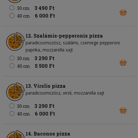
3 490 Ft
30 cm
6 000 Ft
40 cm
12. Szalámis-pepperonis pizza
paradicsomszósz
szalámi
csemege pepperoni
paprika
mozzarella sajt
3 290 Ft
30 cm
5 500 Ft
40 cm
13. Virslis pizza
paradicsomszósz
virsli
mozzarella sajt
3 290 Ft
30 cm
6 000 Ft
40 cm
14. Baconos pizza