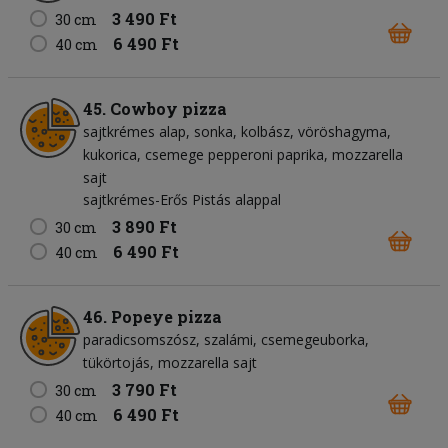
3 490 Ft
30 cm
6 490 Ft
40 cm
45. Cowboy pizza
sajtkrémes alap
sonka
kolbász
vöröshagyma
kukorica
csemege pepperoni paprika
mozzarella
sajt
sajtkrémes-Erős Pistás alappal
3 890 Ft
30 cm
6 490 Ft
40 cm
46. Popeye pizza
paradicsomszósz
szalámi
csemegeuborka
tükörtojás
mozzarella sajt
3 790 Ft
30 cm
6 490 Ft
40 cm