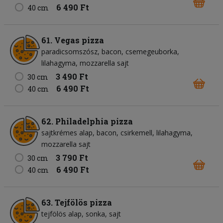
6 490 Ft
40 cm
61. Vegas pizza
paradicsomszósz
bacon
csemegeuborka
lilahagyma
mozzarella sajt
3 490 Ft
30 cm
6 490 Ft
40 cm
62. Philadelphia pizza
sajtkrémes alap
bacon
csirkemell
lilahagyma
mozzarella sajt
3 790 Ft
30 cm
6 490 Ft
40 cm
63. Tejfölös pizza
tejfölös alap
sonka
sajt