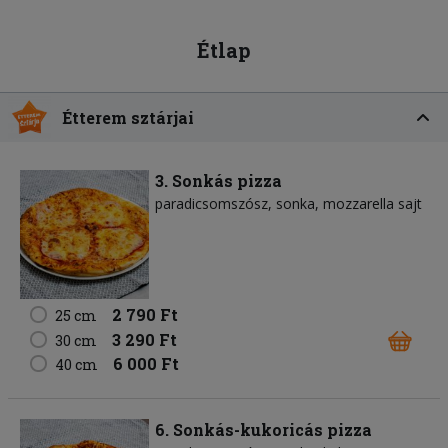
Étlap
Étterem sztárjai
3. Sonkás pizza
paradicsomszósz
sonka
mozzarella sajt
2 790 Ft
25 cm
3 290 Ft
30 cm
6 000 Ft
40 cm
6. Sonkás-kukoricás pizza