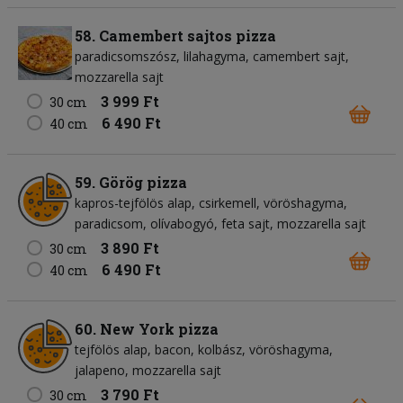
58. Camembert sajtos pizza
paradicsomszósz
lilahagyma
camembert sajt
mozzarella sajt
3 999 Ft
30 cm
6 490 Ft
40 cm
59. Görög pizza
kapros-tejfölös alap
csirkemell
vöröshagyma
paradicsom
olívabogyó
feta sajt
mozzarella sajt
3 890 Ft
30 cm
6 490 Ft
40 cm
60. New York pizza
tejfölös alap
bacon
kolbász
vöröshagyma
jalapeno
mozzarella sajt
3 790 Ft
30 cm