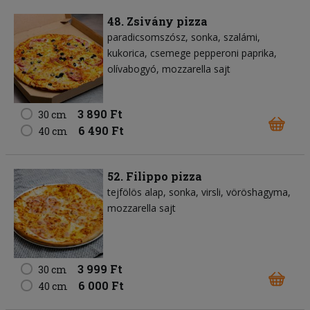
48. Zsivány pizza
paradicsomszósz
sonka
szalámi
kukorica
csemege pepperoni paprika
olívabogyó
mozzarella sajt
3 890 Ft
30 cm
6 490 Ft
40 cm
52. Filippo pizza
tejfölös alap
sonka
virsli
vöröshagyma
mozzarella sajt
3 999 Ft
30 cm
6 000 Ft
40 cm