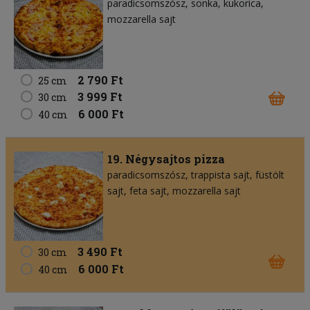
paradicsomszósz
sonka
kukorica
mozzarella sajt
2 790 Ft
25 cm
3 999 Ft
30 cm
6 000 Ft
40 cm
19. Négysajtos pizza
paradicsomszósz
trappista sajt
füstölt
sajt
feta sajt
mozzarella sajt
3 490 Ft
30 cm
6 000 Ft
40 cm