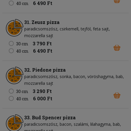
6 490 Ft
40 cm
31. Zeusz pizza
paradicsomszósz
csirkemell
tejföl
feta sajt
mozzarella sajt
3 790 Ft
30 cm
6 490 Ft
40 cm
32. Piedone pizza
paradicsomszósz
sonka
bacon
vöröshagyma
bab
mozzarella sajt
3 290 Ft
30 cm
6 000 Ft
40 cm
33. Bud Spencer pizza
paradicsomszósz
bacon
szalámi
lilahagyma
bab
mozzarella sajt