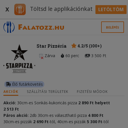
Töltsd le applikációnkat
X
LETÖLTÖM
BELÉPÉS
Star Pizzéria
4.2/5 (100+)
Zárva
60 perc
3 500 Ft
Élő futárkövetés
AKCIÓK
SZÁLLÍTÁSI TERÜLETEK
FIZETÉSI MÓDOK
Akció:
30cm-es Sonkás-kukoricás pizza
2 890 Ft helyett
2 513 Ft
Páros akció:
2db 30cm-es választható pizza
4 800 Ft
30cm-es pizzák
2 690 Ft
-tól, 40cm-es pizzák
5 300 Ft
-tól