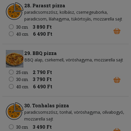
28. Paraszt pizza
paradicsomszósz
kolbász
csemegeuborka
paradicsom
lilahagyma
tükörtojás
mozzarella sajt
3 890 Ft
30 cm
6 490 Ft
40 cm
29. BBQ pizza
BBQ alap
csirkemell
vöröshagyma
mozzarella sajt
2 790 Ft
25 cm
3 790 Ft
30 cm
6 490 Ft
40 cm
30. Tonhalas pizza
paradicsomszósz
tonhal
vöröshagyma
olívabogyó
mozzarella sajt
3 490 Ft
30 cm