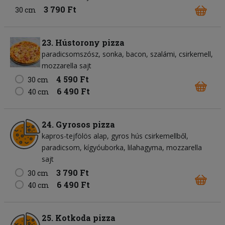
3 790 Ft
30 cm
23. Hústorony pizza
paradicsomszósz
sonka
bacon
szalámi
csirkemell
mozzarella sajt
4 590 Ft
30 cm
6 490 Ft
40 cm
24. Gyrosos pizza
kapros-tejfölös alap
gyros hús csirkemellből
paradicsom
kígyóuborka
lilahagyma
mozzarella
sajt
3 790 Ft
30 cm
6 490 Ft
40 cm
25. Kotkoda pizza