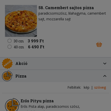
58. Camembert sajtos pizza
paradicsomszósz
lilahagyma
camembert
sajt
mozzarella sajt
3 999 Ft
30 cm
6 490 Ft
40 cm
Akció
Pizza
Feltétek:
kép
szöveg
Erős Pityu pizza
Erős Pista alap
paradicsomos szósz