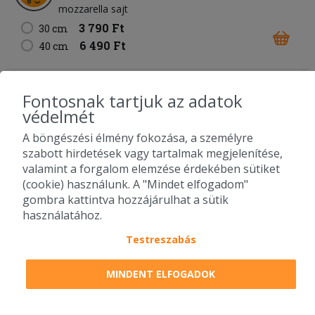
mozzarella sajt
3 790 Ft
30 cm
6 490 Ft
40 cm
67. Carbonara pizza
Fontosnak tartjuk az adatok
fokhagymás-tejfölös alap
sonka
bacon
kukorica
védelmét
füstölt sajt
mozzarella sajt
A böngészési élmény fokozása, a személyre
3 890 Ft
30 cm
szabott hirdetések vagy tartalmak megjelenítése,
6 490 Ft
40 cm
valamint a forgalom elemzése érdekében sütiket
(cookie) használunk. A "Mindet elfogadom"
gombra kattintva hozzájárulhat a sütik
68. Füstös BBQ pizza
használatához.
BBQ alap
bacon
csirkemell
lilahagyma
füstölt sajt
mozzarella sajt
Testreszabás
3 790 Ft
30 cm
6 490 Ft
MINDENT ELFOGADOK
40 cm