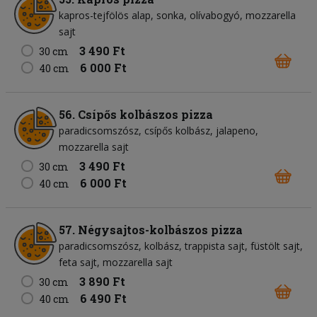
kapros-tejfölös alap
sonka
olívabogyó
mozzarella
sajt
3 490 Ft
30 cm
6 000 Ft
40 cm
56. Csípős kolbászos pizza
paradicsomszósz
csípős kolbász
jalapeno
mozzarella sajt
3 490 Ft
30 cm
6 000 Ft
40 cm
57. Négysajtos-kolbászos pizza
paradicsomszósz
kolbász
trappista sajt
füstölt sajt
feta sajt
mozzarella sajt
3 890 Ft
30 cm
6 490 Ft
40 cm