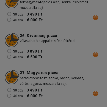
fokhagymás-tejfölös alap
sonka
csirkemell
mozzarella sajt
3 490 Ft
30 cm
6 000 Ft
40 cm
26. Kívánság pizza
választható alappal + 4 féle feltéttel
3 890 Ft
30 cm
6 500 Ft
40 cm
27. Magyaros pizza
paradicsomszósz
sonka
bacon
kolbász
vöröshagyma
mozzarella sajt
3 490 Ft
30 cm
6 000 Ft
40 cm