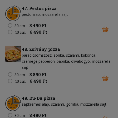
47. Pestos pizza
pesto alap
mozzarella sajt
3 490 Ft
30 cm
6 490 Ft
40 cm
48. Zsivány pizza
paradicsomszósz
sonka
szalámi
kukorica
csemege pepperoni paprika
olívabogyó
mozzarella
sajt
3 890 Ft
30 cm
6 490 Ft
40 cm
49. Du-Du pizza
sajtkrémes alap
szalámi
gomba
mozzarella sajt
3 490 Ft
30 cm