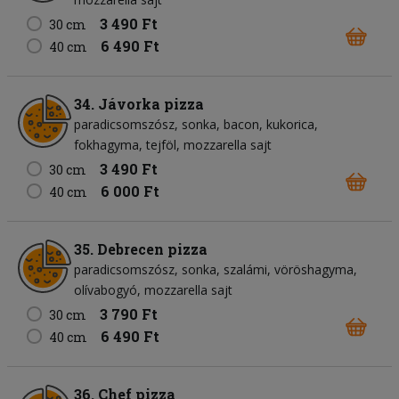
3 490 Ft
30 cm
6 490 Ft
40 cm
34. Jávorka pizza
paradicsomszósz
sonka
bacon
kukorica
fokhagyma
tejföl
mozzarella sajt
3 490 Ft
30 cm
6 000 Ft
40 cm
35. Debrecen pizza
paradicsomszósz
sonka
szalámi
vöröshagyma
olívabogyó
mozzarella sajt
3 790 Ft
30 cm
6 490 Ft
40 cm
36. Chef pizza