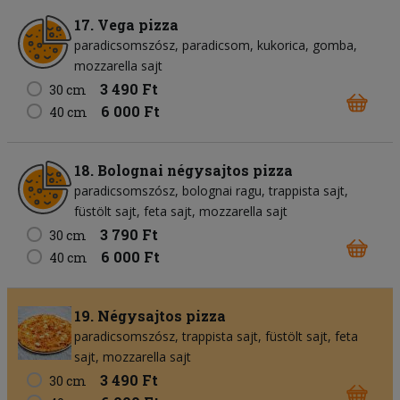
17. Vega pizza
paradicsomszósz
paradicsom
kukorica
gomba
mozzarella sajt
3 490 Ft
30 cm
6 000 Ft
40 cm
18. Bolognai négysajtos pizza
paradicsomszósz
bolognai ragu
trappista sajt
füstölt sajt
feta sajt
mozzarella sajt
3 790 Ft
30 cm
6 000 Ft
40 cm
19. Négysajtos pizza
paradicsomszósz
trappista sajt
füstölt sajt
feta
sajt
mozzarella sajt
3 490 Ft
30 cm