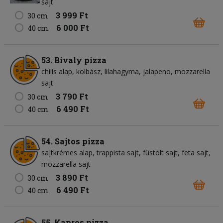
sajt
3 999 Ft
30 cm
6 000 Ft
40 cm
53. Bivaly pizza
chilis alap
kolbász
lilahagyma
jalapeno
mozzarella
sajt
3 790 Ft
30 cm
6 490 Ft
40 cm
54. Sajtos pizza
sajtkrémes alap
trappista sajt
füstölt sajt
feta sajt
mozzarella sajt
3 890 Ft
30 cm
6 490 Ft
40 cm
55. Kapros pizza