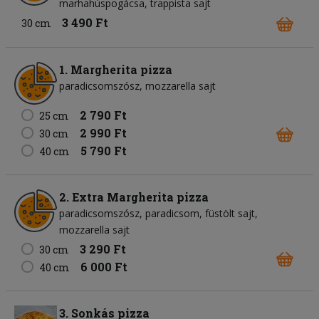
marhahúspogácsa
trappista sajt
3 490 Ft
30 cm
1. Margherita pizza
paradicsomszósz
mozzarella sajt
2 790 Ft
25 cm
2 990 Ft
30 cm
5 790 Ft
40 cm
2. Extra Margherita pizza
paradicsomszósz
paradicsom
füstölt sajt
mozzarella sajt
3 290 Ft
30 cm
6 000 Ft
40 cm
3. Sonkás pizza