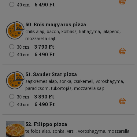
6 490 Ft
40 cm
50. Erős magyaros pizza
chilis alap
bacon
kolbász
lilahagyma
jalapeno
mozzarella sajt
3 790 Ft
30 cm
6 490 Ft
40 cm
51. Sander Star pizza
sajtkrémes alap
sonka
csirkemell
vöröshagyma
paradicsom
tükörtojás
mozzarella sajt
3 890 Ft
30 cm
6 490 Ft
40 cm
52. Filippo pizza
tejfölös alap
sonka
virsli
vöröshagyma
mozzarella