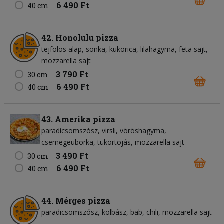
6 490 Ft
40 cm
42. Honolulu pizza
tejfölös alap
sonka
kukorica
lilahagyma
feta sajt
mozzarella sajt
3 790 Ft
30 cm
6 490 Ft
40 cm
43. Amerika pizza
paradicsomszósz
virsli
vöröshagyma
csemegeuborka
tükörtojás
mozzarella sajt
3 490 Ft
30 cm
6 490 Ft
40 cm
44. Mérges pizza
paradicsomszósz
kolbász
bab
chili
mozzarella sajt