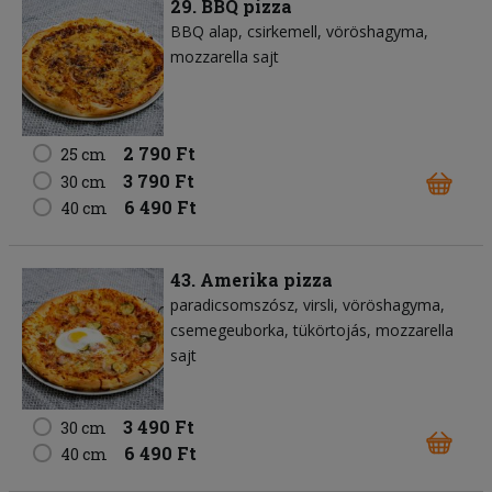
29. BBQ pizza
BBQ alap
csirkemell
vöröshagyma
mozzarella sajt
2 790 Ft
25 cm
3 790 Ft
30 cm
6 490 Ft
40 cm
43. Amerika pizza
paradicsomszósz
virsli
vöröshagyma
csemegeuborka
tükörtojás
mozzarella
sajt
3 490 Ft
30 cm
6 490 Ft
40 cm