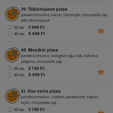
39. Tükörtojásos pizza
paradicsomszósz
bacon
tükörtojás
mozzarella sajt
4db tükörtojással
3 999 Ft
30 cm
6 490 Ft
40 cm
40. Mexikói pizza
paradicsomszósz
bolognai ragu
bab
kukorica
jalapeno
mozzarella sajt
3 790 Ft
30 cm
6 490 Ft
40 cm
41. Star extra pizza
paradicsomszósz
szalámi
paradicsom
kapros
tejföl
mozzarella sajt
3 790 Ft
30 cm