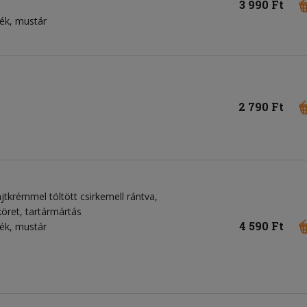
3 990 Ft
mék, mustár
2 790 Ft
sajtkrémmel töltött csirkemell rántva,
köret, tartármártás
4 590 Ft
mék, mustár