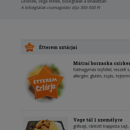
Levesek, vega ételek, bőségtálak a kínálatban
A bőségtálak csomagolási díja 300-500 Ft
Étterem sztárjai
Mátrai borzaska csirke
fokhagymás tejföllel, reszelt sa
allergén: glutén, tojás, tejter
Vege tál 1 személyre
grillsajt, rántott trappista sa