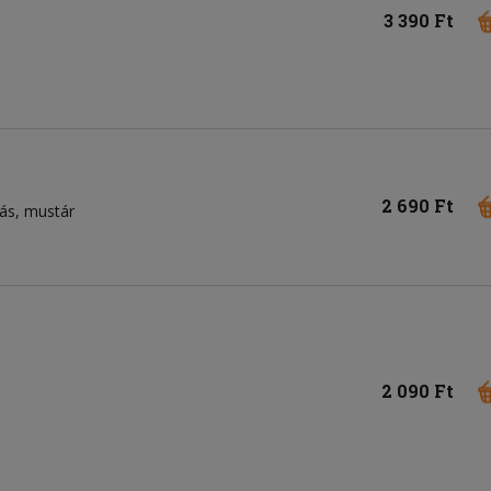
3 390 Ft
2 690 Ft
jás, mustár
2 090 Ft