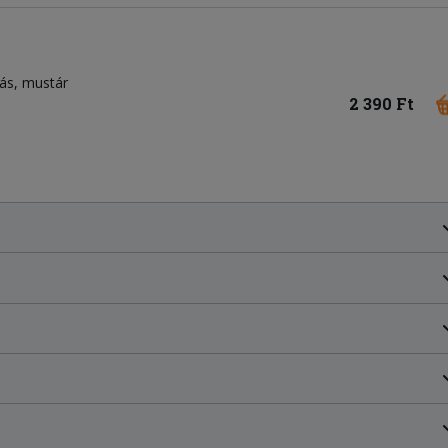
jás, mustár
2 390 Ft