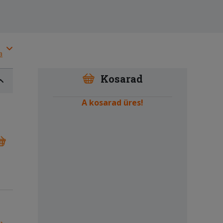
a
Kosarad
A kosarad üres!