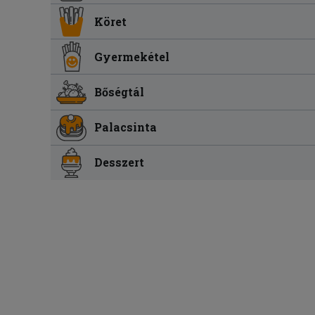
Köret
Gyermekétel
Bőségtál
Palacsinta
Desszert