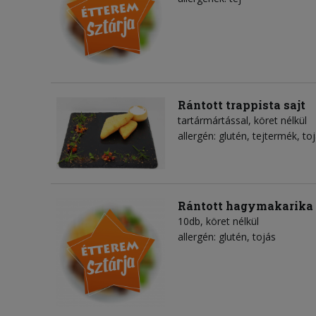
Rántott trappista sajt
tartármártással, köret nélkül
allergén: glutén, tejtermék, to
Rántott hagymakarika
10db, köret nélkül
allergén: glutén, tojás