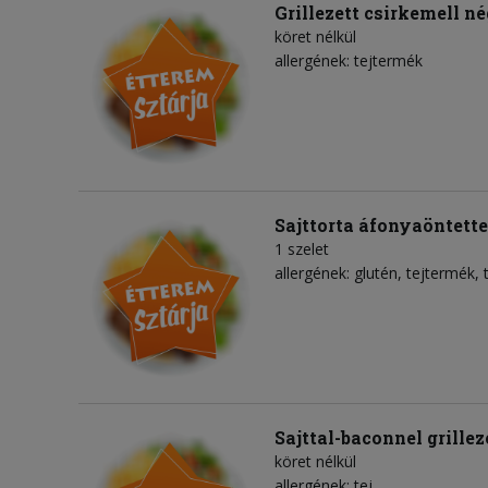
Grillezett csirkemell 
köret nélkül
allergének: tejtermék
Sajttorta áfonyaöntette
1 szelet
allergének: glutén, tejtermék, 
Sajttal-baconnel grillez
köret nélkül
allergének: tej