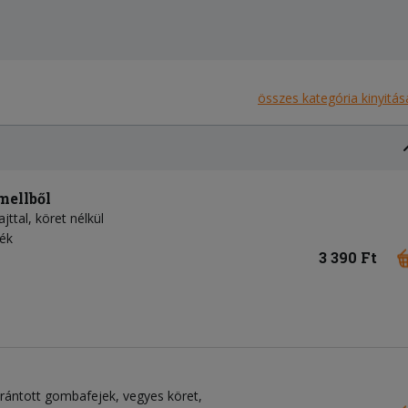
összes kategória kinyitás
mellből
jttal, köret nélkül
mék
3 390 Ft
jt, rántott gombafejek, vegyes köret,