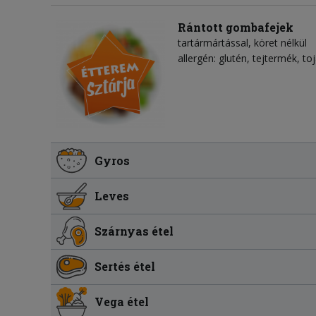
Rántott gombafejek
tartármártással, köret nélkül
allergén: glutén, tejtermék, to
Gyros
Leves
Szárnyas étel
Sertés étel
Vega étel