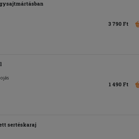
négysajtmártásban
3 790 Ft
l
tojás
1 490 Ft
ett sertéskaraj