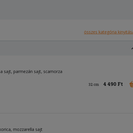
összes kategória kinyitás
a sajt
parmezán sajt
scamorza
4 490 Ft
32 cm
korica
mozzarella sajt