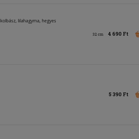
kolbász
lilahagyma
hegyes
4 690 Ft
32 cm
5 390 Ft