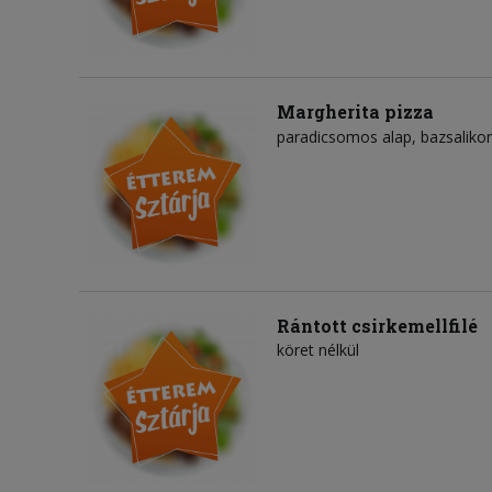
Margherita pizza
paradicsomos alap
bazsalik
Rántott csirkemellfilé
köret nélkül