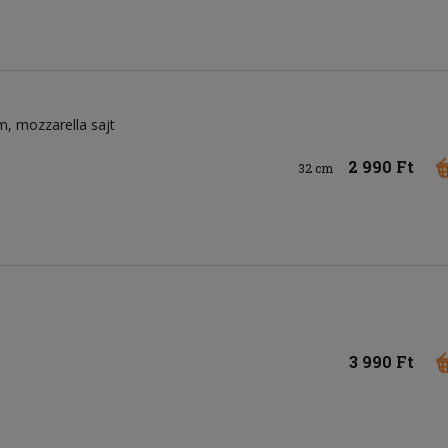
om
mozzarella sajt
2 990 Ft
32 cm
3 990 Ft