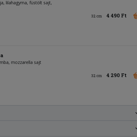
ja
lilahagyma
füstölt sajt
4 490 Ft
32 cm
za
omba
mozzarella sajt
4 290 Ft
32 cm