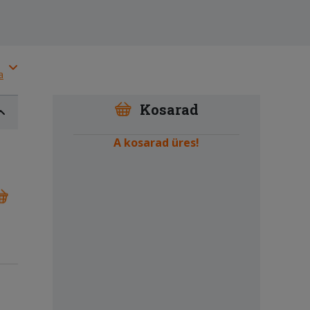
a
Kosarad
A kosarad üres!