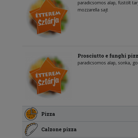
paradicsomos alap
füstölt tar
mozzarella sajt
Prosciutto e funghi piz
paradicsomos alap
sonka
g
Pizza
Calzone pizza