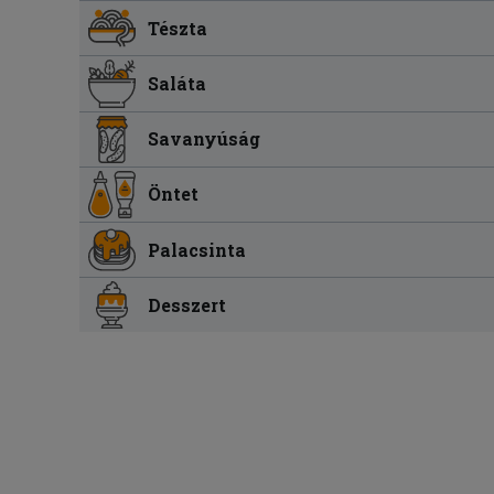
Tészta
Saláta
Savanyúság
Öntet
Palacsinta
Desszert