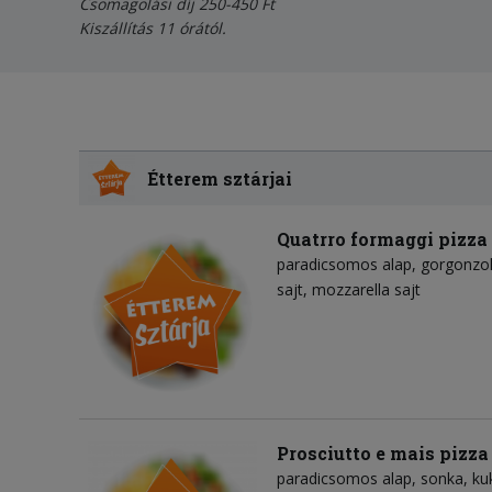
Csomagolási díj 250-450 Ft
Kiszállítás 11 órától.
Étterem sztárjai
Quatrro formaggi pizza
paradicsomos alap
gorgonzol
sajt
mozzarella sajt
Prosciutto e mais pizza
paradicsomos alap
sonka
ku