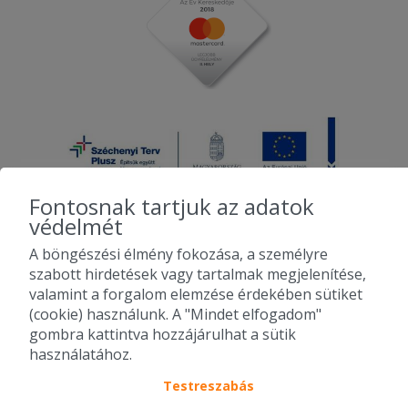
Fontosnak tartjuk az adatok
védelmét
A böngészési élmény fokozása, a személyre
2010-2026 Copyright - Falatozz.hu - Diston-line Kft.
szabott hirdetések vagy tartalmak megjelenítése,
valamint a forgalom elemzése érdekében sütiket
Pizza, gyros, hamburger, menük kedvező áron, egy helyen az összes
(cookie) használunk. A "Mindet elfogadom"
étterem ajánlata.
gombra kattintva hozzájárulhat a sütik
használatához.
Testreszabás