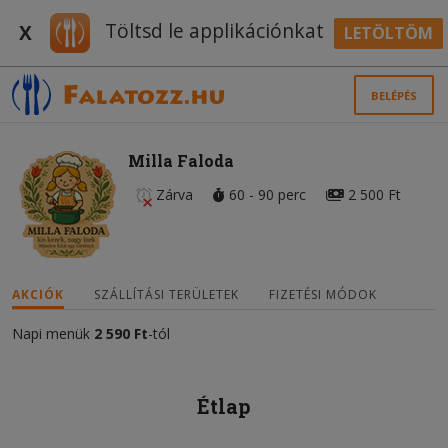
Töltsd le applikációnkat
X
LETÖLTÖM
BELÉPÉS
Milla Faloda
Zárva
60 - 90 perc
2 500 Ft
AKCIÓK
SZÁLLÍTÁSI TERÜLETEK
FIZETÉSI MÓDOK
Napi menük
2 590 Ft
-tól
Étlap