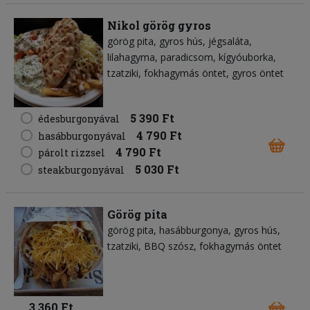
Nikol görög gyros
görög pita
gyros hús
jégsaláta
lilahagyma
paradicsom
kígyóuborka
tzatziki
fokhagymás öntet
gyros öntet
5 390 Ft
édesburgonyával
4 790 Ft
hasábburgonyával
4 790 Ft
párolt rizzsel
5 030 Ft
steakburgonyával
Görög pita
görög pita
hasábburgonya
gyros hús
tzatziki
BBQ szósz
fokhagymás öntet
3 360 Ft