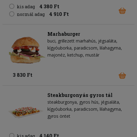
4 380 Ft
kis adag
4 910 Ft
normál adag
Marhaburger
buci
grillezett marhahús
jégsaláta
kígyóuborka
paradicsom
lilahagyma
majonéz
ketchup
mustár
3 830 Ft
Steakburgonyás gyros tál
steakburgonya
gyros hús
jégsaláta
kígyóuborka
paradicsom
lilahagyma
gyros öntet
4 140 Ft
kis adag