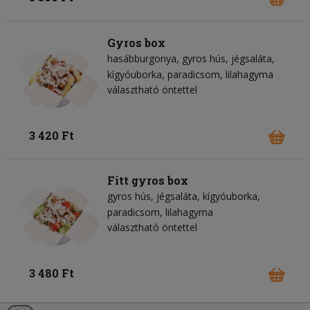
Gyros box
hasábburgonya
gyros hús
jégsaláta
kígyóuborka
paradicsom
lilahagyma
választható öntettel
3 420 Ft
Fitt gyros box
gyros hús
jégsaláta
kígyóuborka
paradicsom
lilahagyma
választható öntettel
3 480 Ft