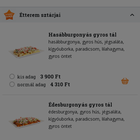
Étterem sztárjai
Hasábburgonyás gyros tál
hasábburgonya
gyros hús
jégsaláta
kígyóuborka
paradicsom
lilahagyma
gyros öntet
3 900 Ft
kis adag
4 310 Ft
normál adag
Édesburgonyás gyros tál
édesburgonya
gyros hús
jégsaláta
kígyóuborka
paradicsom
lilahagyma
gyros öntet