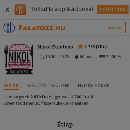
Töltsd le applikációnkat
X
LETÖLTÖM
BELÉPÉS
Nikol Falatozó
4.7/5 (70+)
10:00 - 20:25
60 perc
2 500 Ft
AKCIÓK
SZÁLLÍTÁSI TERÜLETEK
FIZETÉSI MÓDOK
Hamburgerek
2 870 Ft
-tól, gyrosok
2 760
Ft
-tól
Street food menük, frissensültek a kínálatban
Étlap