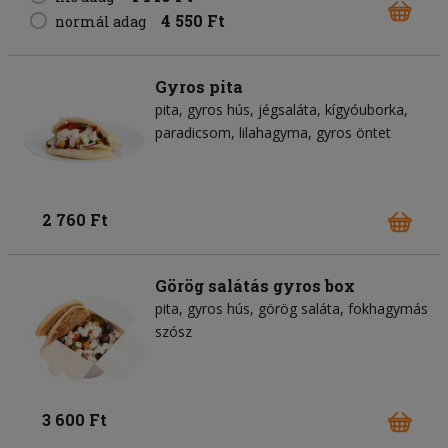
4 550 Ft
normál adag
Gyros pita
pita
gyros hús
jégsaláta
kígyóuborka
paradicsom
lilahagyma
gyros öntet
2 760 Ft
Görög salátás gyros box
pita
gyros hús
görög saláta
fokhagymás
szósz
3 600 Ft