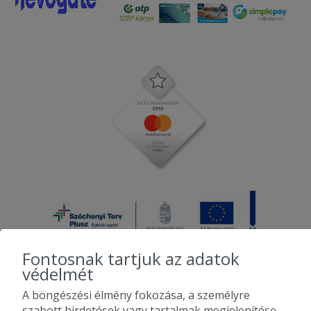
Fontosnak tartjuk az adatok
védelmét
A böngészési élmény fokozása, a személyre
2010-2026 Copyright - Falatozz.hu - Diston-line Kft.
szabott hirdetések vagy tartalmak megjelenítése,