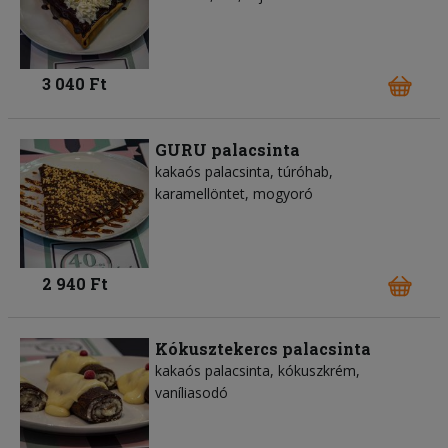
3 040 Ft
GURU palacsinta
kakaós palacsinta, túróhab,
karamellöntet, mogyoró
2 940 Ft
Kókusztekercs palacsinta
kakaós palacsinta, kókuszkrém,
vaníliasodó