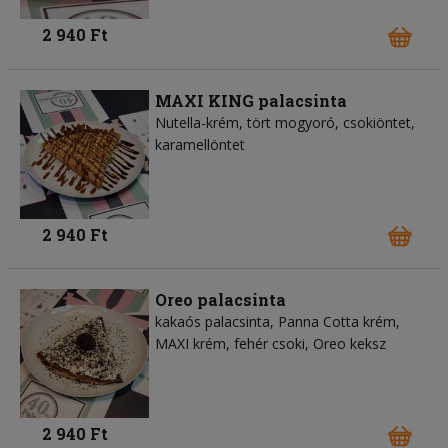
2 940 Ft
MAXI KING palacsinta
Nutella-krém, tört mogyoró, csokiöntet,
karamellöntet
2 940 Ft
Oreo palacsinta
kakaós palacsinta, Panna Cotta krém,
MAXI krém, fehér csoki, Oreo keksz
2 940 Ft