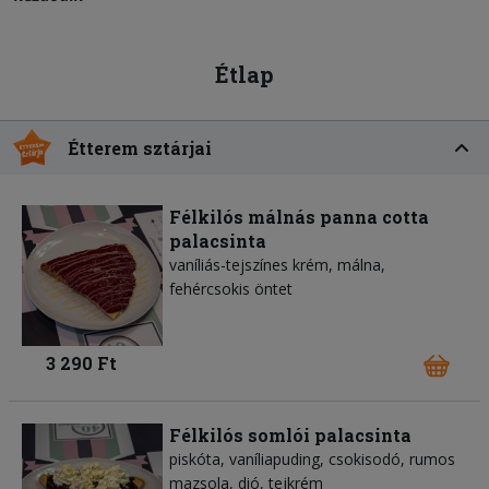
Étlap
Étterem sztárjai
Félkilós málnás panna cotta
palacsinta
vaníliás-tejszínes krém, málna,
fehércsokis öntet
3 290 Ft
Félkilós somlói palacsinta
piskóta, vaníliapuding, csokisodó, rumos
mazsola, dió, tejkrém