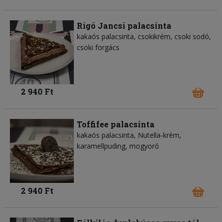
Rigó Jancsi palacsinta
kakaós palacsinta, csokikrém, csoki sodó,
csoki forgács
2 940 Ft
Toffifee palacsinta
kakaós palacsinta, Nutella-krém,
karamellpuding, mogyoró
2 940 Ft