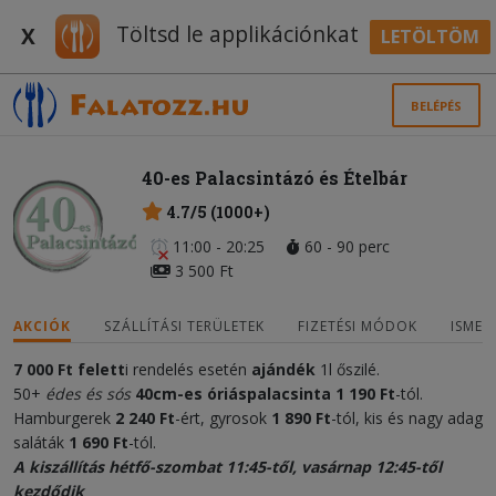
Töltsd le applikációnkat
X
LETÖLTÖM
BELÉPÉS
40-es Palacsintázó és Ételbár
4.7/5 (1000+)
11:00 - 20:25
60 - 90 perc
3 500 Ft
AKCIÓK
SZÁLLÍTÁSI TERÜLETEK
FIZETÉSI MÓDOK
ISMER
7 000 Ft felett
i rendelés esetén
ajándék
1l őszilé.
50+
édes és sós
40cm-es óriáspalacsinta 1 190 Ft
-tól.
Hamburgerek
2 240 Ft
-ért, gyrosok
1 890
Ft
-tól, kis és nagy adag
saláták
1 690 Ft
-tól.
A kiszállítás hétfő-szombat 11:45-től, vasárnap 12:45-től
kezdődik