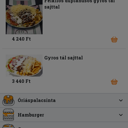
Félkilós duplahúsos gyros tál
sajttal
4 240 Ft
Gyros tál sajttal
3 440 Ft
Óriáspalacsinta
Hamburger