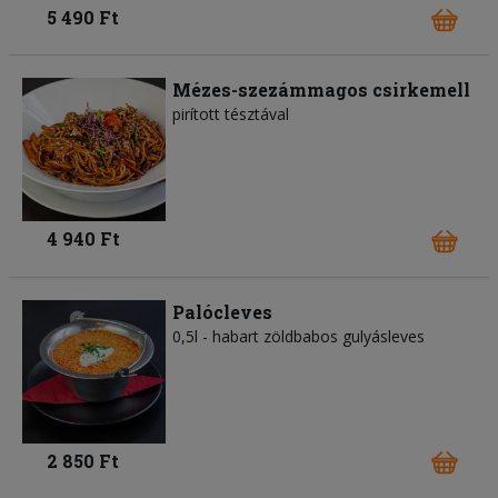
5 490 Ft
Mézes-szezámmagos csirkemell
pirított tésztával
4 940 Ft
Palócleves
0,5l - habart zöldbabos gulyásleves
2 850 Ft