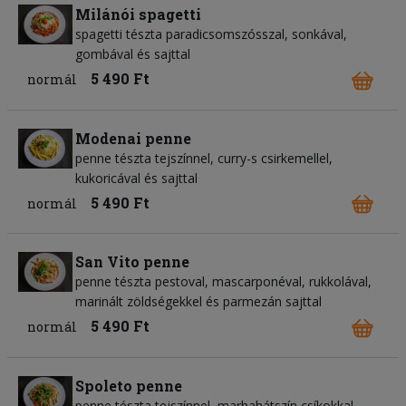
Milánói spagetti
spagetti tészta paradicsomszósszal, sonkával,
gombával és sajttal
5 490 Ft
normál
Modenai penne
penne tészta tejszínnel, curry-s csirkemellel,
kukoricával és sajttal
5 490 Ft
normál
San Vito penne
penne tészta pestoval, mascarponéval, rukkolával,
marinált zöldségekkel és parmezán sajttal
5 490 Ft
normál
Spoleto penne
penne tészta tejszínnel, marhahátszín csíkokkal,