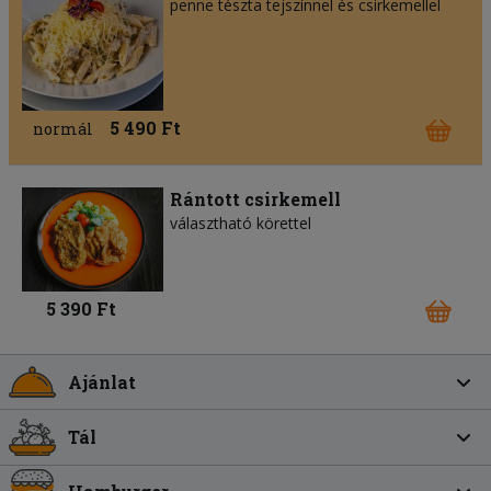
penne tészta tejszínnel és csirkemellel
5 490 Ft
normál
Rántott csirkemell
választható körettel
5 390 Ft
Ajánlat
Tál