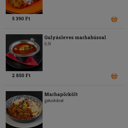
5 390 Ft
Gulyásleves marhahússal
0,5l
2 850 Ft
Marhapörkölt
galuskával