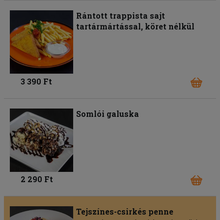
Rántott trappista sajt
tartármártással, köret nélkül
3 390 Ft
Somlói galuska
2 290 Ft
Tejszínes-csirkés penne