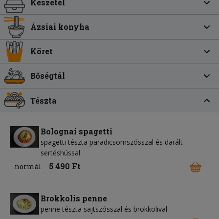
Készétel
Ázsiai konyha
Köret
Bőségtál
Tészta
Bolognai spagetti
spagetti tészta paradicsomszósszal és darált
sertéshússal
5 490 Ft
normál
Brokkolis penne
penne tészta sajtszósszal és brokkolival