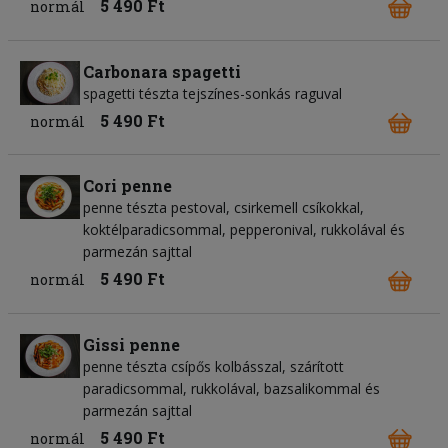
5 490 Ft
normál
Carbonara spagetti
spagetti tészta tejszínes-sonkás raguval
5 490 Ft
normál
Cori penne
penne tészta pestoval, csirkemell csíkokkal,
koktélparadicsommal, pepperonival, rukkolával és
parmezán sajttal
5 490 Ft
normál
Gissi penne
penne tészta csípős kolbásszal, szárított
paradicsommal, rukkolával, bazsalikommal és
parmezán sajttal
5 490 Ft
normál