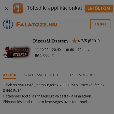
Töltsd le applikációnkat
X
LETÖLTÖM
BELÉPÉS
Tüzestál Étterem
4.7/5 (500+)
10:00 - 20:40
60 - 90 perc
5 000 Ft
AKCIÓK
SZÁLLÍTÁSI TERÜLETEK
FIZETÉSI MÓDOK
Tálak
11
990 Ft
-tól, hamburgerek
2 990 Ft
-tól, mexikói ételek
3 990 Ft
-tól
Hatalamas főétel és frissensült választék a kínálatban.
Előrendelés leadása nem lehetséges az étteremnél