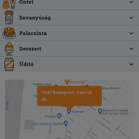
Öntet
Savanyúság
Palacsinta
Desszert
Üdítő
1047 Budapest, Váci út
65.