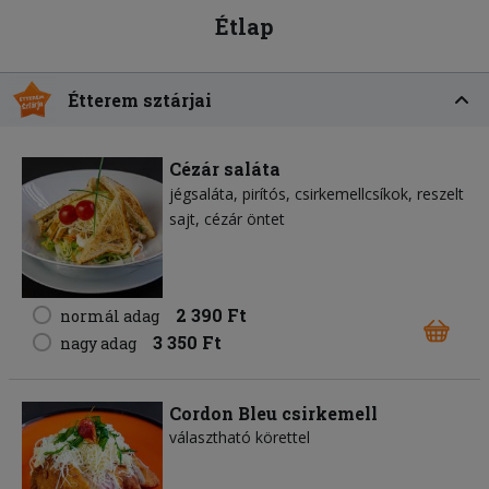
Étlap
Étterem sztárjai
Cézár saláta
jégsaláta
pirítós
csirkemellcsíkok
reszelt
sajt
cézár öntet
2 390 Ft
normál adag
3 350 Ft
nagy adag
Cordon Bleu csirkemell
választható körettel