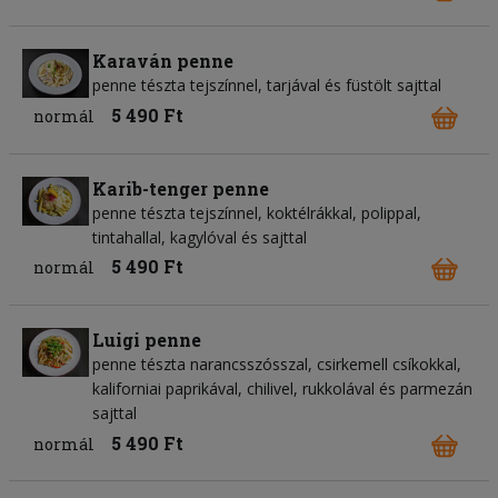
Karaván penne
penne tészta tejszínnel, tarjával és füstölt sajttal
5 490 Ft
normál
Karib-tenger penne
penne tészta tejszínnel, koktélrákkal, polippal,
tintahallal, kagylóval és sajttal
5 490 Ft
normál
Luigi penne
penne tészta narancsszósszal, csirkemell csíkokkal,
kaliforniai paprikával, chilivel, rukkolával és parmezán
sajttal
5 490 Ft
normál