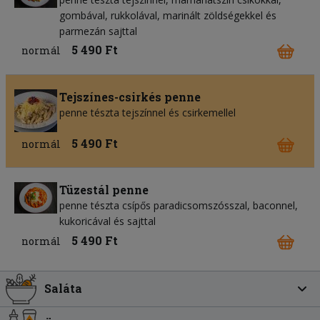
gombával, rukkolával, marinált zöldségekkel és
parmezán sajttal
5 490 Ft
normál
Tejszínes-csirkés penne
penne tészta tejszínnel és csirkemellel
5 490 Ft
normál
Tüzestál penne
penne tészta csípős paradicsomszósszal, baconnel,
kukoricával és sajttal
5 490 Ft
normál
Saláta