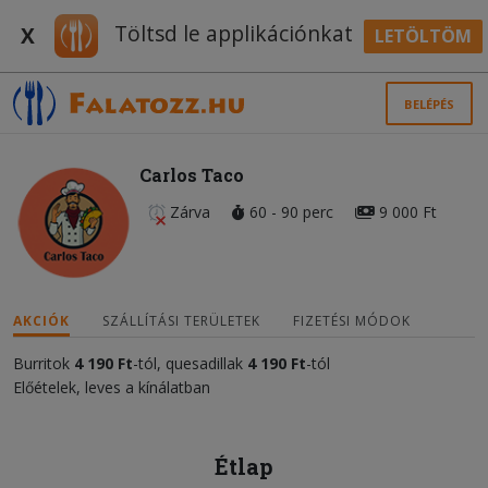
Töltsd le applikációnkat
X
LETÖLTÖM
BELÉPÉS
Carlos Taco
Zárva
60 - 90 perc
9 000 Ft
AKCIÓK
SZÁLLÍTÁSI TERÜLETEK
FIZETÉSI MÓDOK
Burritok
4 190 Ft
-tól, quesadillak
4 190 Ft
-tól
Előételek, leves a kínálatban
Étlap