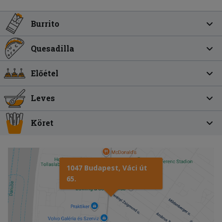
Burrito
Quesadilla
Előétel
Leves
Köret
1047 Budapest, Váci út
65.