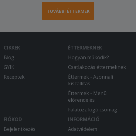
TOVÁBBI ÉTTERMEK
CIKKEK
ÉTTERMEKNEK
Blog
Hogyan működik?
GYIK
Csatlakozás éttermeknek
Receptek
Éttermek - Azonnali
kiszállítás
Éttermek - Menü
előrendelés
Falatozz logó csomag
FIÓKOD
INFORMÁCIÓ
Bejelentkezés
Adatvédelem