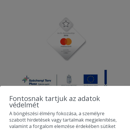
Fontosnak tartjuk az adatok
védelmét
A böngészési élmény fokozása, a személyre
2010-2026 Copyright - Falatozz.hu - Diston-line Kft.
szabott hirdetések vagy tartalmak megjelenítése,
valamint a forgalom elemzése érdekében sütiket
Pizza, gyros, hamburger, menük kedvező áron, egy helyen az összes