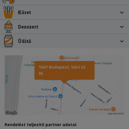
Köret
Desszert
Üdítő
1047 Budapest, Váci út
65.
Rendelést teljesítő partner adatai: