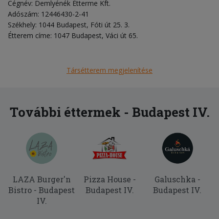
Cégnév: Demlyénék Étterme Kft.
Adószám: 12446430-2-41
Székhely: 1044 Budapest, Fóti út 25. 3.
Étterem címe: 1047 Budapest, Váci út 65.
Társétterem megjelenítése
További éttermek - Budapest IV.
LAZA Burger'n
Pizza House -
Galuschka -
Bistro - Budapest
Budapest IV.
Budapest IV.
IV.