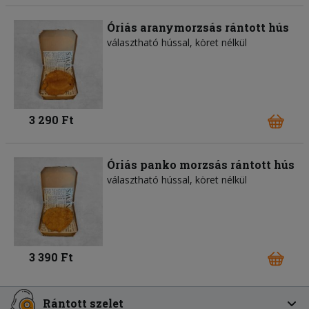
Óriás aranymorzsás rántott hús
választható hússal, köret nélkül
3 290 Ft
Óriás panko morzsás rántott hús
választható hússal, köret nélkül
3 390 Ft
Rántott szelet