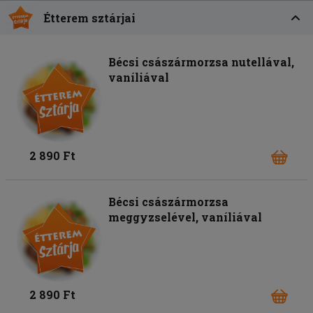
Étterem sztárjai
Bécsi császármorzsa nutellával,
vaníliával
2 890 Ft
Bécsi császármorzsa
meggyzselével, vaníliával
2 890 Ft