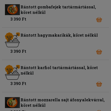
Rántott gombafejek tartármártással,
köret nélkül
3 390 Ft
Rántott hagymakarikák, köret nélkül
3 390 Ft
Rántott karfiol tartármártással, köret
nélkül
3 390 Ft
Rántott mozzarella sajt áfonyalekvárral,
köret nélkül