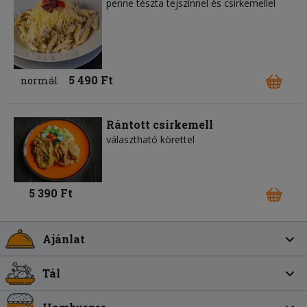
penne tészta tejszínnel és csirkemellel
5 490 Ft
normál
Rántott csirkemell
választható körettel
5 390 Ft
Ajánlat
Tál