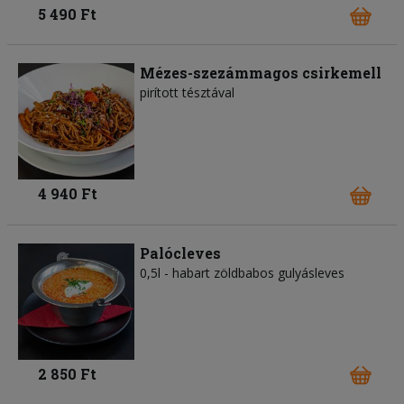
5 490 Ft
Mézes-szezámmagos csirkemell
pirított tésztával
4 940 Ft
Palócleves
0,5l - habart zöldbabos gulyásleves
2 850 Ft