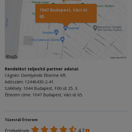
1047 Budapest, Váci út
65.
Rendelést teljesítő partner adatai:
Cégnév: Demlyénék Étterme Kft.
Adószám: 12446430-2-41
Székhely: 1044 Budapest, Fóti út 25. 3.
Étterem címe: 1047 Budapest, Váci út 65.
Tüzestál Étterem
4.7
Értékelések: