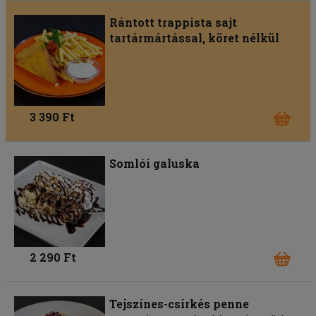
Rántott trappista sajt
tartármártással, köret nélkül
3 390 Ft
Somlói galuska
2 290 Ft
Tejszínes-csirkés penne