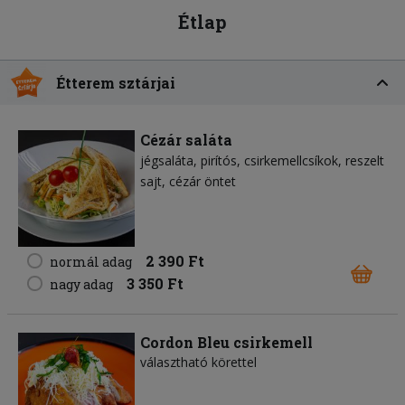
Étlap
Étterem sztárjai
Cézár saláta
jégsaláta
pirítós
csirkemellcsíkok
reszelt
sajt
cézár öntet
2 390 Ft
normál adag
3 350 Ft
nagy adag
Cordon Bleu csirkemell
választható körettel