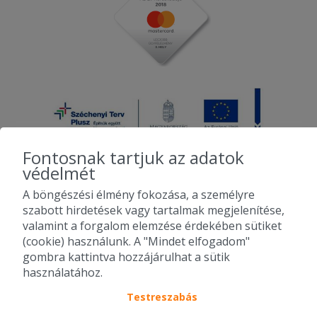
Fontosnak tartjuk az adatok
védelmét
A böngészési élmény fokozása, a személyre
2010-2026 Copyright - Falatozz.hu - Diston-line Kft.
szabott hirdetések vagy tartalmak megjelenítése,
valamint a forgalom elemzése érdekében sütiket
Pizza, gyros, hamburger, menük kedvező áron, egy helyen az összes
(cookie) használunk. A "Mindet elfogadom"
étterem ajánlata.
gombra kattintva hozzájárulhat a sütik
használatához.
Testreszabás