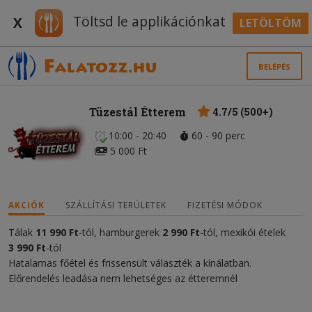
Töltsd le applikációnkat
X
LETÖLTÖM
BELÉPÉS
Tüzestál Étterem
4.7/5 (500+)
10:00 - 20:40
60 - 90 perc
5 000 Ft
AKCIÓK
SZÁLLÍTÁSI TERÜLETEK
FIZETÉSI MÓDOK
Tálak
11
990 Ft
-tól, hamburgerek
2 990 Ft
-tól, mexikói ételek
3 990 Ft
-tól
Hatalamas főétel és frissensült választék a kínálatban.
Előrendelés leadása nem lehetséges az étteremnél