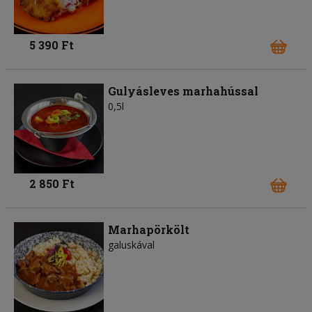
5 390 Ft
Gulyásleves marhahússal
0,5l
2 850 Ft
Marhapörkölt
galuskával