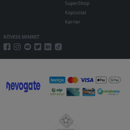
SuperShop
Kapcsolat
Karrier
KÖVESS MINKET