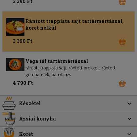
3 390 Ft
Rántott trappista sajt tartármártással,
köret nélkül
3 390 Ft
Vega tál tartármártással
rántott trappista sajt, rántott brokkoli, rántott
gombafejek, párolt rizs
4 790 Ft
Készétel
Ázsiai konyha
Köret