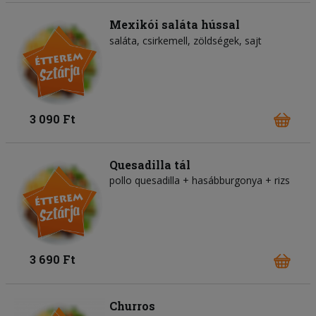
Mexikói saláta hússal
saláta
csirkemell
zöldségek
sajt
3 090 Ft
Quesadilla tál
pollo quesadilla + hasábburgonya + rizs
3 690 Ft
Churros