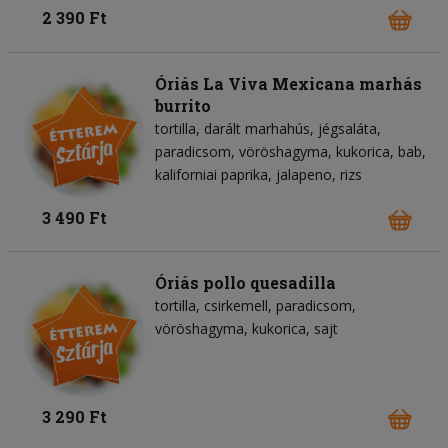
2 390 Ft
Óriás La Viva Mexicana marhás
burrito
tortilla
darált marhahús
jégsaláta
paradicsom
vöröshagyma
kukorica
bab
kaliforniai paprika
jalapeno
rizs
3 490 Ft
Óriás pollo quesadilla
tortilla
csirkemell
paradicsom
vöröshagyma
kukorica
sajt
3 290 Ft