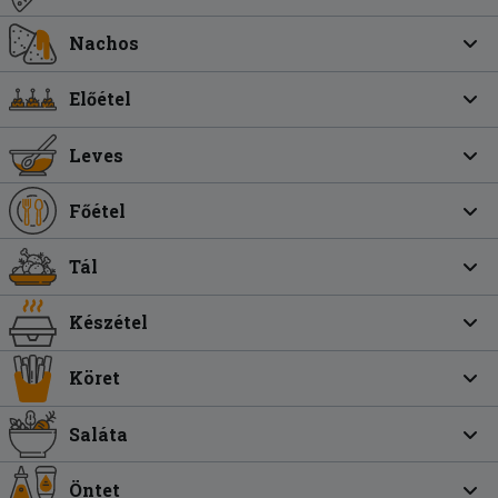
Nachos
Előétel
Leves
Főétel
Tál
Készétel
Köret
Saláta
Öntet