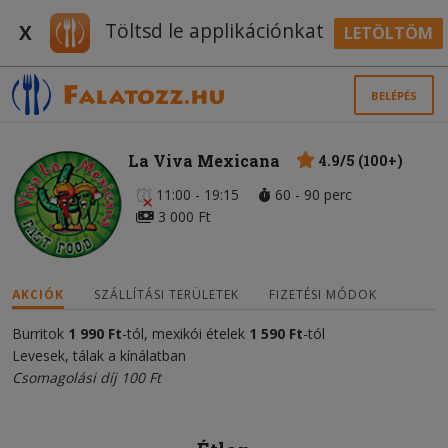
Töltsd le applikációnkat
X
LETÖLTÖM
BELÉPÉS
La Viva Mexicana
4.9/5 (100+)
11:00 - 19:15
60 - 90 perc
3 000 Ft
AKCIÓK
SZÁLLÍTÁSI TERÜLETEK
FIZETÉSI MÓDOK
Burritok
1 990 Ft
-tól, mexikói ételek
1 590 Ft
-tól
Levesek, tálak a kínálatban
Csomagolási díj 100 Ft