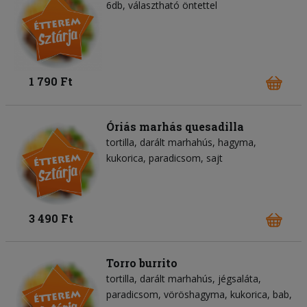
6db, választható öntettel
1 790 Ft
Óriás marhás quesadilla
tortilla
darált marhahús
hagyma
kukorica
paradicsom
sajt
3 490 Ft
Torro burrito
tortilla
darált marhahús
jégsaláta
paradicsom
vöröshagyma
kukorica
bab