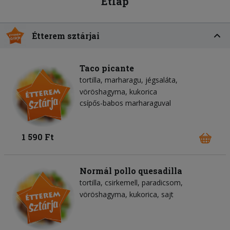
Étlap
Étterem sztárjai
Taco picante
tortilla
marharagu
jégsaláta
vöröshagyma
kukorica
csípős-babos marharaguval
1 590 Ft
Normál pollo quesadilla
tortilla
csirkemell
paradicsom
vöröshagyma
kukorica
sajt