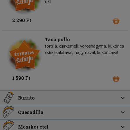
rizs
2 290 Ft
Taco pollo
tortilla
csirkemell
vöröshagyma
kukorica
csirkesalátával, hagymával, kukoricával
1 590 Ft
Burrito
Quesadilla
Mexikói étel