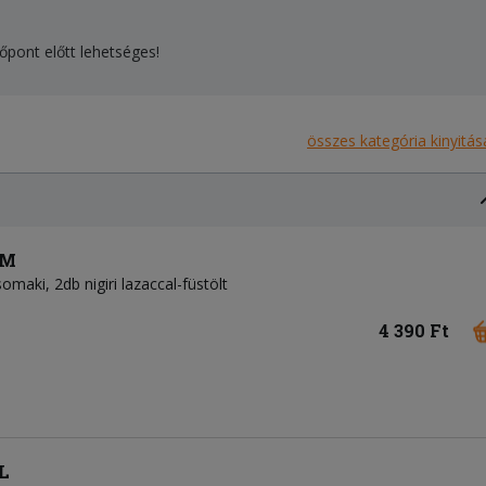
őpont előtt lehetséges!
összes kategória kinyitás
 M
omaki, 2db nigiri lazaccal-füstölt
4 390 Ft
 L