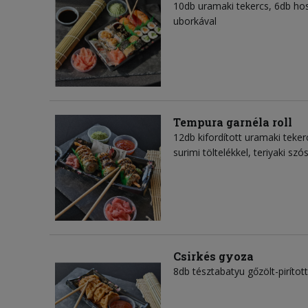
10db uramaki tekercs, 6db hoso
uborkával
Tempura garnéla roll
12db kifordított uramaki teke
surimi töltelékkel, teriyaki szó
Csirkés gyoza
8db tésztabatyu gőzölt-pirított