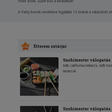
Poké Bowl, Sushi box a kínálatban
A Party boxok rendelése legalább 12 órával a választott id
Étterem sztárjai
Sushimester válogatás
6db california tekercs, 6db hos
lazaccal
Sushimester válogatás