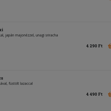
ki
kkal, japán majonézzel, unagi sriracha
4 290 Ft
cs
ával, füstölt lazaccal
4 490 Ft