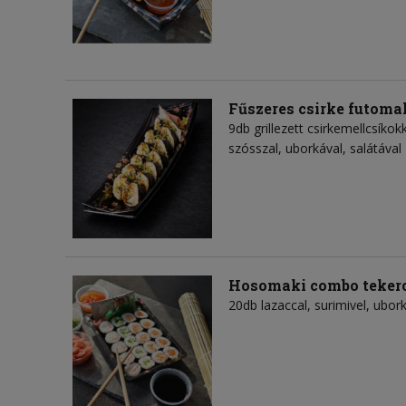
Fűszeres csirke futoma
9db grillezett csirkemellcsíko
szósszal, uborkával, salátával
Hosomaki combo teker
20db lazaccal, surimivel, ubork