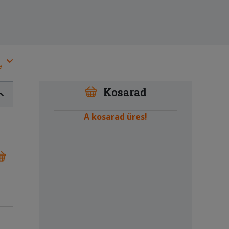
a
Kosarad
A kosarad üres!