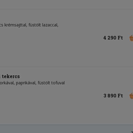
s krémsajttal, füstölt lazaccal,
4 290 Ft
 tekercs
rkával, paprikával, füstölt tofuval
3 890 Ft