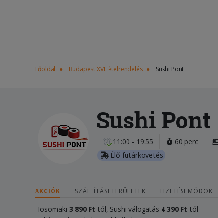
Főoldal
Budapest XVI. ételrendelés
Sushi Pont
Sushi Pont
11:00 - 19:55
60 perc
Élő futárkövetés
AKCIÓK
SZÁLLÍTÁSI TERÜLETEK
FIZETÉSI MÓDOK
Hosomaki
3 890 Ft
-tól, Sushi válogatás
4 390 Ft
-tól