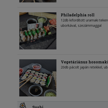
Philadelphia roll
12db kifordított uramaki tekerc
uborkával, szezámmaggal
Vegetáriánus hosomaki
20db pácolt japán retekkel, ubo
Sushi