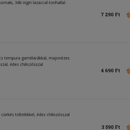
maki, 3db nigiri lazaccal-tonhallal-
7 290 Ft
rcs tempura garnélarákkal, majonézes
sszal, édes chiliszósszal
4 690 Ft
 csirkés töltelékkel, édes chiliszósszal
3 590 Ft