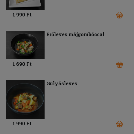
1 990 Ft
Erőleves májgombóccal
1 690 Ft
Gulyásleves
1 990 Ft