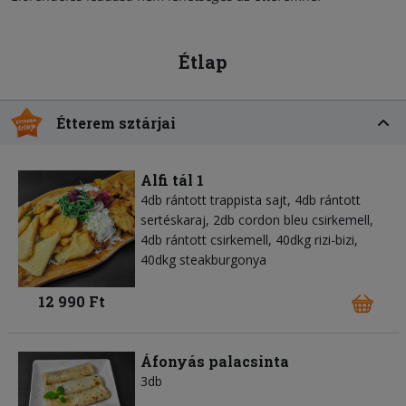
Étlap
Étterem sztárjai
Alfi tál 1
4db rántott trappista sajt, 4db rántott
sertéskaraj, 2db cordon bleu csirkemell,
4db rántott csirkemell, 40dkg rizi-bizi,
40dkg steakburgonya
12 990 Ft
Áfonyás palacsinta
3db