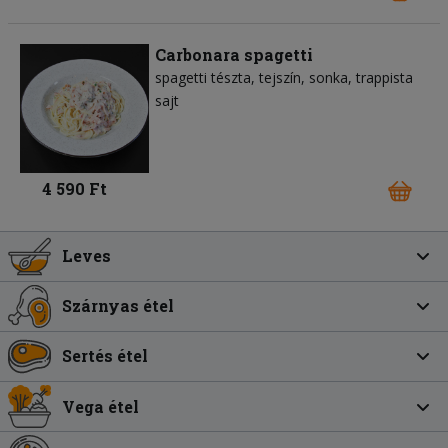
Carbonara spagetti
spagetti tészta
tejszín
sonka
trappista
sajt
4 590 Ft
Leves
Szárnyas étel
Sertés étel
Vega étel