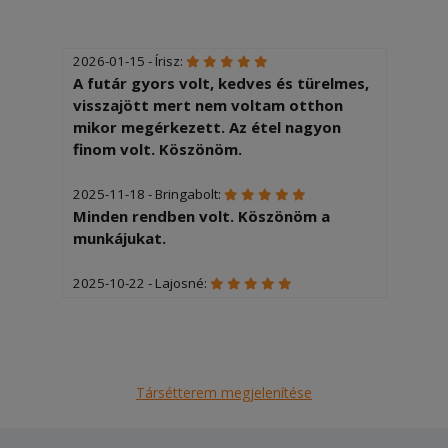
2026-01-15 - Írisz:
A futár gyors volt, kedves és türelmes,
visszajött mert nem voltam otthon
mikor megérkezett. Az étel nagyon
finom volt. Köszönöm.
2025-11-18 - Bringabolt:
Minden rendben volt. Köszönöm a
munkájukat.
2025-10-22 - Lajosné:
Remek nagyon guszta a tál és gyors
volt a kiszállitás is .Finom és
gazdaságos
Társétterem megjelenítése
2025-07-30 - Edit:
Ízletes, pontsan szállították.