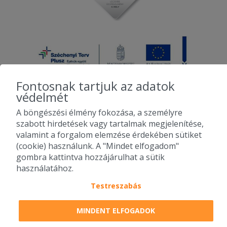
Fontosnak tartjuk az adatok
védelmét
A böngészési élmény fokozása, a személyre
2010-2026 Copyright - Falatozz.hu - Diston-line Kft.
szabott hirdetések vagy tartalmak megjelenítése,
valamint a forgalom elemzése érdekében sütiket
Pizza, gyros, hamburger, menük kedvező áron, egy helyen az összes
(cookie) használunk. A "Mindet elfogadom"
étterem ajánlata.
gombra kattintva hozzájárulhat a sütik
használatához.
Testreszabás
MINDENT ELFOGADOK