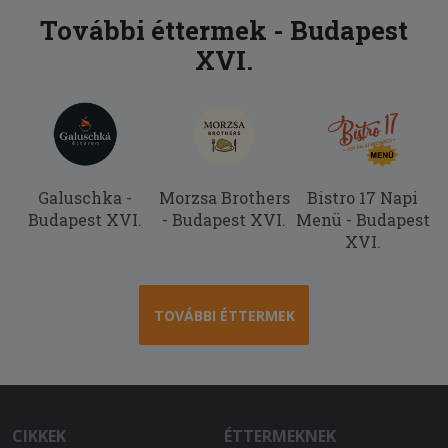
2025-07-21 - Gyöngyvér:
További éttermek - Budapest
Nagyon finom volt, és meg forron
XVI.
érkezett
Galuschka -
Morzsa Brothers
Bistro 17 Napi
Budapest XVI.
- Budapest XVI.
Menü - Budapest
XVI.
TOVÁBBI ÉTTERMEK
CIKKEK
ÉTTERMEKNEK