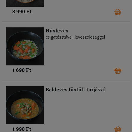
3 990 Ft
Húsleves
csigatésztával, leveszöldséggel
1 690 Ft
Bableves füstölt tarjával
1 990 Ft