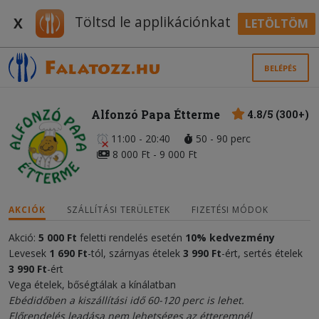
Töltsd le applikációnkat
X
LETÖLTÖM
BELÉPÉS
Alfonzó Papa Étterme
4.8/5 (300+)
11:00 - 20:40
50 - 90 perc
8 000 Ft - 9 000 Ft
AKCIÓK
SZÁLLÍTÁSI TERÜLETEK
FIZETÉSI MÓDOK
Akció:
5 000 Ft
feletti rendelés esetén
10% kedvezmény
Levesek
1 690 Ft
-tól, szárnyas ételek
3 990 Ft
-ért, sertés ételek
3 990 Ft
-ért
Vega ételek, bőségtálak a kínálatban
Ebédidőben a kiszállítási idő 60-120 perc is lehet.
Előrendelés leadása nem lehetséges az étteremnél