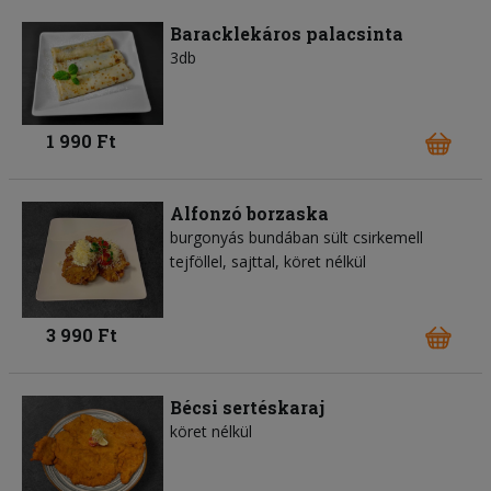
Baracklekáros palacsinta
3db
1 990 Ft
Alfonzó borzaska
burgonyás bundában sült csirkemell
tejföllel, sajttal, köret nélkül
3 990 Ft
Bécsi sertéskaraj
köret nélkül