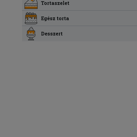
Tortaszelet
Egész torta
Desszert