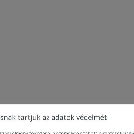
snak tartjuk az adatok védelmét
zési élmény fokozása, a személyre szabott hirdetések vagy