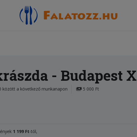
krászda
- Budapest X
0 között a következő munkanapon
5 000 Ft
mények
1 199 Ft
-tól,