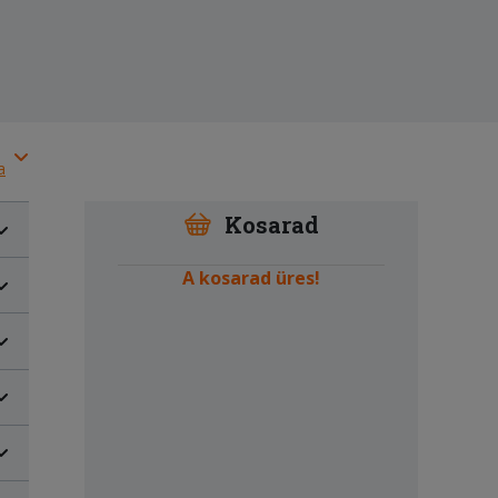
a
Kosarad
A kosarad üres!