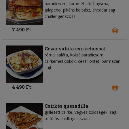
paradicsom, karamellizált hagyma,
jalapeno, pikáns kolbász, cheddar sajt,
challenger szósz
7 490 Ft
Cézár saláta csirkehússal
római saláta, koktélparadicsom,
csirkemell csíkok, cézár öntet, parmezán
sajt
4 490 Ft
Csirkés quesadilla
grillezett csirke, vegyes zöldségek, sajt,
tejfölös-snidlinges szósz