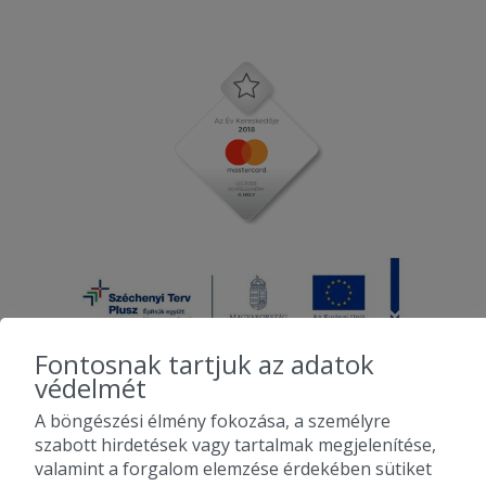
Fontosnak tartjuk az adatok
védelmét
A böngészési élmény fokozása, a személyre
2010-2026 Copyright - Falatozz.hu - Diston-line Kft.
szabott hirdetések vagy tartalmak megjelenítése,
valamint a forgalom elemzése érdekében sütiket
Pizza, gyros, hamburger, menük kedvező áron, egy helyen az összes