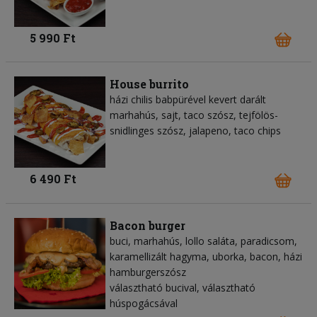
5 990 Ft
House burrito
házi chilis babpürével kevert darált
marhahús, sajt, taco szósz, tejfölös-
snidlinges szósz, jalapeno, taco chips
6 490 Ft
Bacon burger
buci, marhahús, lollo saláta, paradicsom,
karamellizált hagyma, uborka, bacon, házi
hamburgerszósz
választható bucival, választható
húspogácsával