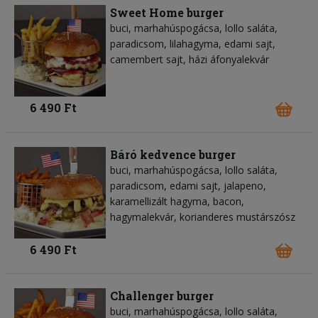
Sweet Home burger
buci, marhahúspogácsa, lollo saláta,
paradicsom, lilahagyma, edami sajt,
camembert sajt, házi áfonyalekvár
6 490 Ft
Báró kedvence burger
buci, marhahúspogácsa, lollo saláta,
paradicsom, edami sajt, jalapeno,
karamellizált hagyma, bacon,
hagymalekvár, korianderes mustárszósz
6 490 Ft
Challenger burger
buci, marhahúspogácsa, lollo saláta,