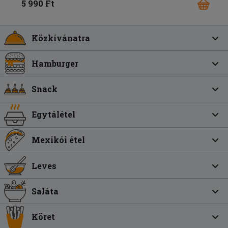
5 990 Ft
Közkívánatra
Hamburger
Snack
Egytálétel
Mexikói étel
Leves
Saláta
Köret