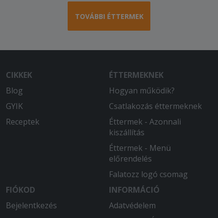
TOVÁBBI ÉTTERMEK
CIKKEK
ÉTTERMEKNEK
Blog
Hogyan működik?
GYIK
Csatlakozás éttermeknek
Receptek
Éttermek - Azonnali
kiszállítás
Éttermek - Menü
előrendelés
Falatozz logó csomag
FIÓKOD
INFORMÁCIÓ
Bejelentkezés
Adatvédelem