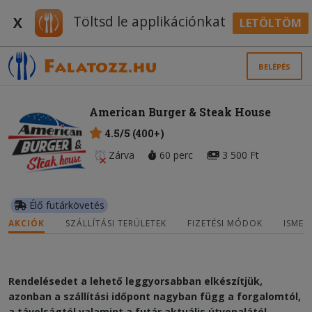
Töltsd le applikációnkat
X
LETÖLTÖM
BELÉPÉS
American Burger & Steak House
4.5/5 (400+)
Zárva
60 perc
3 500 Ft
Élő futárkövetés
AKCIÓK
SZÁLLÍTÁSI TERÜLETEK
FIZETÉSI MÓDOK
ISMER
Rendelésedet a lehető leggyorsabban elkészítjük,
azonban a szállítási időpont nagyban függ a forgalomtól,
a távolságtól valamint a futár aktuális útvonalától.