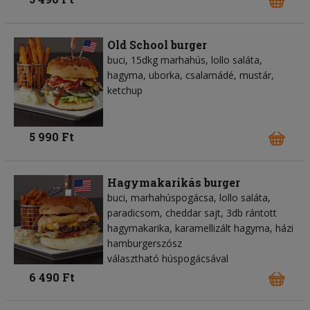
Old School burger
buci, 15dkg marhahús, lollo saláta,
hagyma, uborka, csalamádé, mustár,
ketchup
5 990 Ft
Hagymakarikás burger
buci, marhahúspogácsa, lollo saláta,
paradicsom, cheddar sajt, 3db rántott
hagymakarika, karamellizált hagyma, házi
hamburgerszósz
választható húspogácsával
6 490 Ft