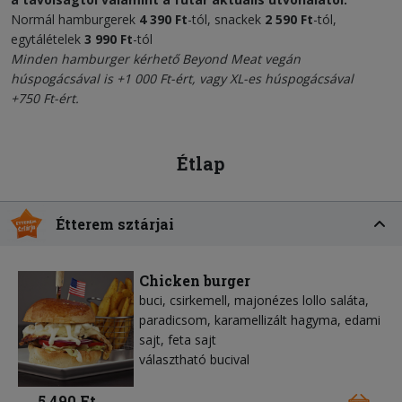
Normál hamburgerek
4 390 Ft
-tól, snackek
2 590 Ft
-tól,
egytálételek
3 990 Ft
-tól
Minden hamburger kérhető
Beyond Meat vegán
húspogácsával
is +1 000 Ft-ért, vagy XL-es húspogácsával
+750 Ft-ért.
Étlap
Étterem sztárjai
Chicken burger
buci, csirkemell, majonézes lollo saláta,
paradicsom, karamellizált hagyma, edami
sajt, feta sajt
választható bucival
5 490 Ft