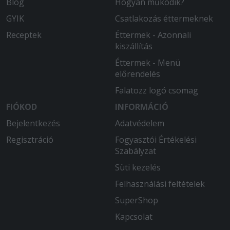
Blog
Hogyan működik?
GYIK
Csatlakozás éttermeknek
Receptek
Éttermek - Azonnali
kiszállítás
Éttermek - Menü
előrendelés
Falatozz logó csomag
FIÓKOD
INFORMÁCIÓ
Bejelentkezés
Adatvédelem
Regisztráció
Fogyasztói Értékelési
Szabályzat
Süti kezelés
Felhasználási feltételek
SuperShop
Kapcsolat