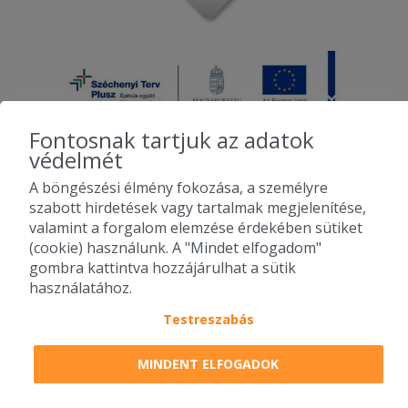
Fontosnak tartjuk az adatok
védelmét
A böngészési élmény fokozása, a személyre
2010-2026 Copyright - Falatozz.hu - Diston-line Kft.
szabott hirdetések vagy tartalmak megjelenítése,
valamint a forgalom elemzése érdekében sütiket
Pizza, gyros, hamburger, menük kedvező áron, egy helyen az összes
(cookie) használunk. A "Mindet elfogadom"
étterem ajánlata.
gombra kattintva hozzájárulhat a sütik
használatához.
Testreszabás
MINDENT ELFOGADOK