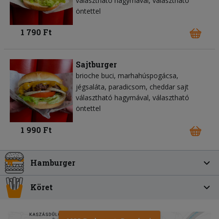
választható hagymával, választható
öntettel
1 790 Ft
Sajtburger
brioche buci
marhahúspogácsa
jégsaláta
paradicsom
cheddar sajt
választható hagymával, választható
öntettel
1 990 Ft
Hamburger
Köret