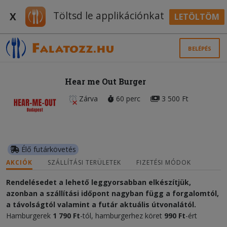
Töltsd le applikációnkat
X
LETÖLTÖM
BELÉPÉS
Hear me Out Burger
Zárva
60 perc
3 500 Ft
Élő futárkövetés
AKCIÓK
SZÁLLÍTÁSI TERÜLETEK
FIZETÉSI MÓDOK
Rendelésedet a lehető leggyorsabban elkészítjük,
azonban a szállítási időpont nagyban függ a forgalomtól,
a távolságtól valamint a futár aktuális útvonalától.
Hamburgerek
1 790 Ft
-tól, hamburgerhez köret
990 Ft
-ért