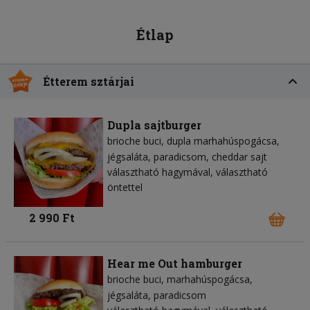
Étlap
Étterem sztárjai
Dupla sajtburger
brioche buci
dupla marhahúspogácsa
jégsaláta
paradicsom
cheddar sajt
választható hagymával, választható
öntettel
2 990 Ft
Hear me Out hamburger
brioche buci
marhahúspogácsa
jégsaláta
paradicsom