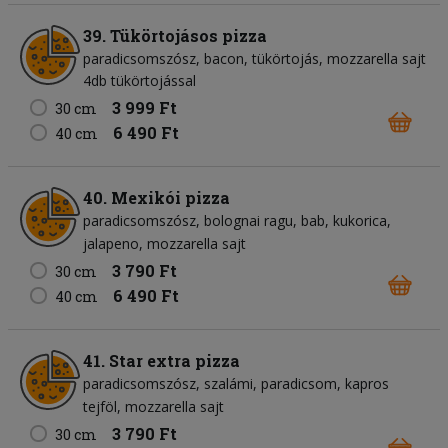
39. Tükörtojásos pizza
paradicsomszósz
bacon
tükörtojás
mozzarella sajt
4db tükörtojással
3 999 Ft
30 cm
6 490 Ft
40 cm
40. Mexikói pizza
paradicsomszósz
bolognai ragu
bab
kukorica
jalapeno
mozzarella sajt
3 790 Ft
30 cm
6 490 Ft
40 cm
41. Star extra pizza
paradicsomszósz
szalámi
paradicsom
kapros
tejföl
mozzarella sajt
3 790 Ft
30 cm