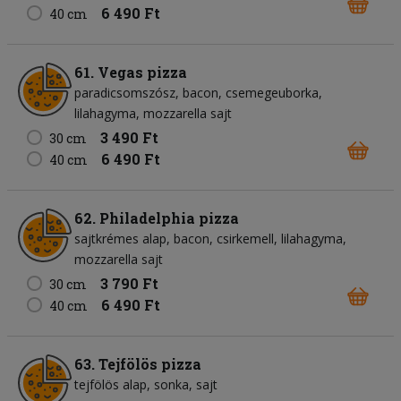
6 490 Ft
40 cm
61. Vegas pizza
paradicsomszósz
bacon
csemegeuborka
lilahagyma
mozzarella sajt
3 490 Ft
30 cm
6 490 Ft
40 cm
62. Philadelphia pizza
sajtkrémes alap
bacon
csirkemell
lilahagyma
mozzarella sajt
3 790 Ft
30 cm
6 490 Ft
40 cm
63. Tejfölös pizza
tejfölös alap
sonka
sajt