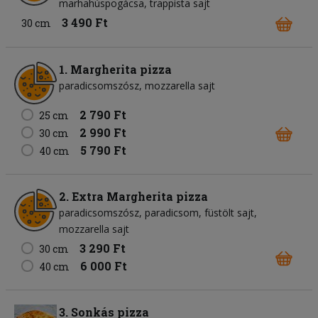
marhahúspogácsa
trappista sajt
3 490 Ft
30 cm
1. Margherita pizza
paradicsomszósz
mozzarella sajt
2 790 Ft
25 cm
2 990 Ft
30 cm
5 790 Ft
40 cm
2. Extra Margherita pizza
paradicsomszósz
paradicsom
füstölt sajt
mozzarella sajt
3 290 Ft
30 cm
6 000 Ft
40 cm
3. Sonkás pizza