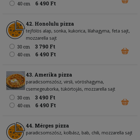
6 490 Ft
40 cm
42. Honolulu pizza
tejfölös alap
sonka
kukorica
lilahagyma
feta sajt
mozzarella sajt
3 790 Ft
30 cm
6 490 Ft
40 cm
43. Amerika pizza
paradicsomszósz
virsli
vöröshagyma
csemegeuborka
tükörtojás
mozzarella sajt
3 490 Ft
30 cm
6 490 Ft
40 cm
44. Mérges pizza
paradicsomszósz
kolbász
bab
chili
mozzarella sajt