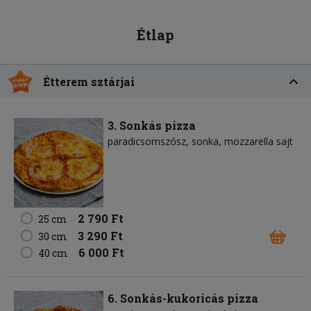
Étlap
Étterem sztárjai
3. Sonkás pizza
paradicsomszósz
sonka
mozzarella sajt
2 790 Ft
25 cm
3 290 Ft
30 cm
6 000 Ft
40 cm
6. Sonkás-kukoricás pizza