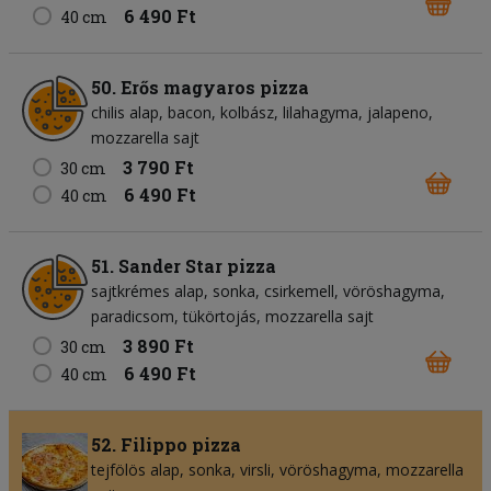
6 490 Ft
40 cm
50. Erős magyaros pizza
chilis alap
bacon
kolbász
lilahagyma
jalapeno
mozzarella sajt
3 790 Ft
30 cm
6 490 Ft
40 cm
51. Sander Star pizza
sajtkrémes alap
sonka
csirkemell
vöröshagyma
paradicsom
tükörtojás
mozzarella sajt
3 890 Ft
30 cm
6 490 Ft
40 cm
52. Filippo pizza
tejfölös alap
sonka
virsli
vöröshagyma
mozzarella