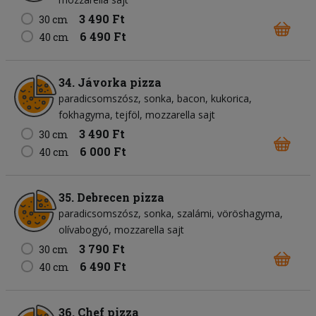
3 490 Ft
30 cm
6 490 Ft
40 cm
34. Jávorka pizza
paradicsomszósz
sonka
bacon
kukorica
fokhagyma
tejföl
mozzarella sajt
3 490 Ft
30 cm
6 000 Ft
40 cm
35. Debrecen pizza
paradicsomszósz
sonka
szalámi
vöröshagyma
olívabogyó
mozzarella sajt
3 790 Ft
30 cm
6 490 Ft
40 cm
36. Chef pizza