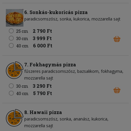
6. Sonkás-kukoricás pizza
paradicsomszósz
sonka
kukorica
mozzarella sajt
2 790 Ft
25 cm
3 999 Ft
30 cm
6 000 Ft
40 cm
7. Fokhagymás pizza
fűszeres paradicsomszósz
bazsalikom
fokhagyma
mozzarella sajt
3 290 Ft
30 cm
5 790 Ft
40 cm
8. Hawaii pizza
paradicsomszósz
sonka
ananász
kukorica
mozzarella sajt