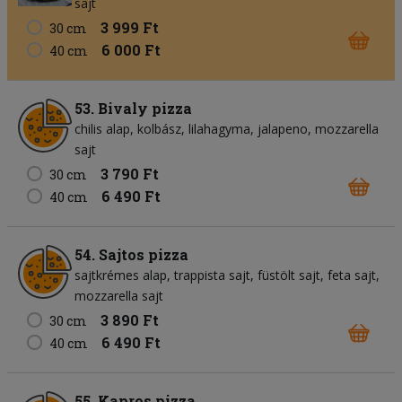
sajt
3 999 Ft
30 cm
6 000 Ft
40 cm
53. Bivaly pizza
chilis alap
kolbász
lilahagyma
jalapeno
mozzarella
sajt
3 790 Ft
30 cm
6 490 Ft
40 cm
54. Sajtos pizza
sajtkrémes alap
trappista sajt
füstölt sajt
feta sajt
mozzarella sajt
3 890 Ft
30 cm
6 490 Ft
40 cm
55. Kapros pizza