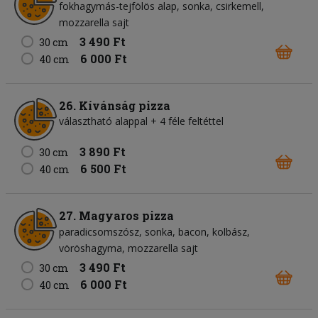
fokhagymás-tejfölös alap
sonka
csirkemell
mozzarella sajt
3 490 Ft
30 cm
6 000 Ft
40 cm
26. Kívánság pizza
választható alappal + 4 féle feltéttel
3 890 Ft
30 cm
6 500 Ft
40 cm
27. Magyaros pizza
paradicsomszósz
sonka
bacon
kolbász
vöröshagyma
mozzarella sajt
3 490 Ft
30 cm
6 000 Ft
40 cm