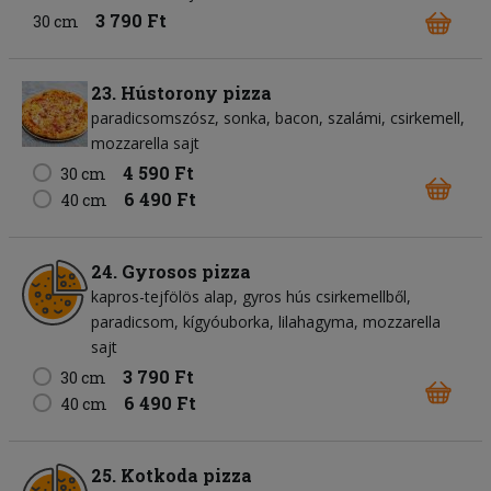
3 790 Ft
30 cm
23. Hústorony pizza
paradicsomszósz
sonka
bacon
szalámi
csirkemell
mozzarella sajt
4 590 Ft
30 cm
6 490 Ft
40 cm
24. Gyrosos pizza
kapros-tejfölös alap
gyros hús csirkemellből
paradicsom
kígyóuborka
lilahagyma
mozzarella
sajt
3 790 Ft
30 cm
6 490 Ft
40 cm
25. Kotkoda pizza