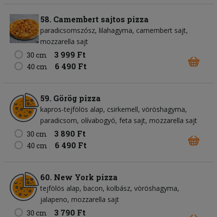
58. Camembert sajtos pizza
paradicsomszósz
lilahagyma
camembert sajt
mozzarella sajt
3 999 Ft
30 cm
6 490 Ft
40 cm
59. Görög pizza
kapros-tejfölös alap
csirkemell
vöröshagyma
paradicsom
olívabogyó
feta sajt
mozzarella sajt
3 890 Ft
30 cm
6 490 Ft
40 cm
60. New York pizza
tejfölös alap
bacon
kolbász
vöröshagyma
jalapeno
mozzarella sajt
3 790 Ft
30 cm