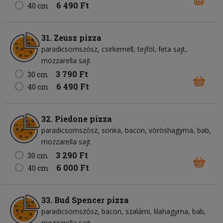
6 490 Ft
40 cm
31. Zeusz pizza
paradicsomszósz
csirkemell
tejföl
feta sajt
mozzarella sajt
3 790 Ft
30 cm
6 490 Ft
40 cm
32. Piedone pizza
paradicsomszósz
sonka
bacon
vöröshagyma
bab
mozzarella sajt
3 290 Ft
30 cm
6 000 Ft
40 cm
33. Bud Spencer pizza
paradicsomszósz
bacon
szalámi
lilahagyma
bab
mozzarella sajt