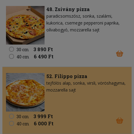
48. Zsivány pizza
paradicsomszósz
sonka
szalámi
kukorica
csemege pepperoni paprika
olívabogyó
mozzarella sajt
3 890 Ft
30 cm
6 490 Ft
40 cm
52. Filippo pizza
tejfölös alap
sonka
virsli
vöröshagyma
mozzarella sajt
3 999 Ft
30 cm
6 000 Ft
40 cm