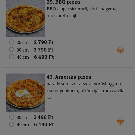
29. BBQ pizza
BBQ alap
csirkemell
vöröshagyma
mozzarella sajt
2 790 Ft
25 cm
3 790 Ft
30 cm
6 490 Ft
40 cm
43. Amerika pizza
paradicsomszósz
virsli
vöröshagyma
csemegeuborka
tükörtojás
mozzarella
sajt
3 490 Ft
30 cm
6 490 Ft
40 cm