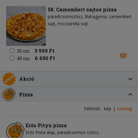
58. Camembert sajtos pizza
paradicsomszósz
lilahagyma
camembert
sajt
mozzarella sajt
3 999 Ft
30 cm
6 490 Ft
40 cm
Akció
Pizza
Feltétek:
kép
szöveg
Erős Pityu pizza
Erős Pista alap
paradicsomos szósz