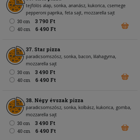
tejfölös alap
sonka
ananász
kukorica
csemege
pepperoni paprika
feta sajt
mozzarella sajt
3 790 Ft
30 cm
6 490 Ft
40 cm
37. Star pizza
paradicsomszósz
sonka
bacon
lilahagyma
mozzarella sajt
3 490 Ft
30 cm
6 490 Ft
40 cm
38. Négy évszak pizza
paradicsomszósz
sonka
kolbász
kukorica
gomba
mozzarella sajt
3 490 Ft
30 cm
6 490 Ft
40 cm