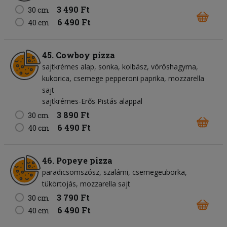
3 490 Ft
30 cm
6 490 Ft
40 cm
45. Cowboy pizza
sajtkrémes alap
sonka
kolbász
vöröshagyma
kukorica
csemege pepperoni paprika
mozzarella
sajt
sajtkrémes-Erős Pistás alappal
3 890 Ft
30 cm
6 490 Ft
40 cm
46. Popeye pizza
paradicsomszósz
szalámi
csemegeuborka
tükörtojás
mozzarella sajt
3 790 Ft
30 cm
6 490 Ft
40 cm