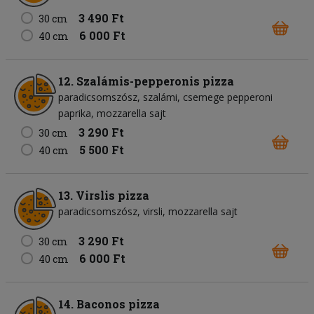
3 490 Ft
30 cm
6 000 Ft
40 cm
12. Szalámis-pepperonis pizza
paradicsomszósz
szalámi
csemege pepperoni
paprika
mozzarella sajt
3 290 Ft
30 cm
5 500 Ft
40 cm
13. Virslis pizza
paradicsomszósz
virsli
mozzarella sajt
3 290 Ft
30 cm
6 000 Ft
40 cm
14. Baconos pizza