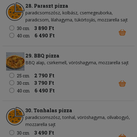
28. Paraszt pizza
paradicsomszósz
kolbász
csemegeuborka
paradicsom
lilahagyma
tükörtojás
mozzarella sajt
3 890 Ft
30 cm
6 490 Ft
40 cm
29. BBQ pizza
BBQ alap
csirkemell
vöröshagyma
mozzarella sajt
2 790 Ft
25 cm
3 790 Ft
30 cm
6 490 Ft
40 cm
30. Tonhalas pizza
paradicsomszósz
tonhal
vöröshagyma
olívabogyó
mozzarella sajt
3 490 Ft
30 cm