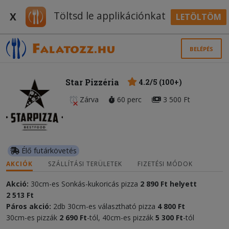
Töltsd le applikációnkat
X
LETÖLTÖM
BELÉPÉS
Star Pizzéria
4.2/5 (100+)
Zárva
60 perc
3 500 Ft
Élő futárkövetés
AKCIÓK
SZÁLLÍTÁSI TERÜLETEK
FIZETÉSI MÓDOK
Akció:
30cm-es Sonkás-kukoricás pizza
2 890 Ft helyett
2 513 Ft
Páros akció:
2db 30cm-es választható pizza
4 800 Ft
30cm-es pizzák
2 690 Ft
-tól, 40cm-es pizzák
5 300 Ft
-tól