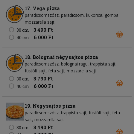
17. Vega pizza
paradicsomszósz
paradicsom
kukorica
gomba
mozzarella sajt
3 490 Ft
30 cm
6 000 Ft
40 cm
18. Bolognai négysajtos pizza
paradicsomszósz
bolognai ragu
trappista sajt
füstölt sajt
feta sajt
mozzarella sajt
3 790 Ft
30 cm
6 000 Ft
40 cm
19. Négysajtos pizza
paradicsomszósz
trappista sajt
füstölt sajt
feta
sajt
mozzarella sajt
3 490 Ft
30 cm