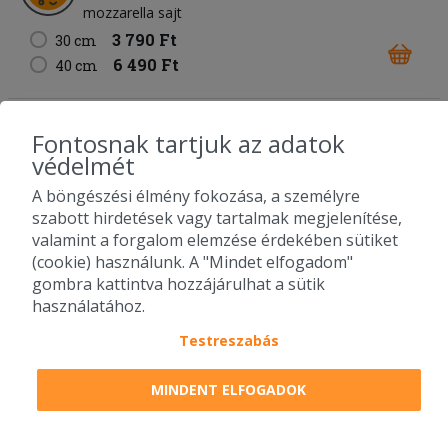
mozzarella sajt
3 790 Ft
30 cm
6 490 Ft
40 cm
67. Carbonara pizza
Fontosnak tartjuk az adatok
fokhagymás-tejfölös alap
sonka
bacon
kukorica
védelmét
füstölt sajt
mozzarella sajt
A böngészési élmény fokozása, a személyre
3 890 Ft
30 cm
szabott hirdetések vagy tartalmak megjelenítése,
6 490 Ft
40 cm
valamint a forgalom elemzése érdekében sütiket
(cookie) használunk. A "Mindet elfogadom"
gombra kattintva hozzájárulhat a sütik
68. Füstös BBQ pizza
használatához.
BBQ alap
bacon
csirkemell
lilahagyma
füstölt sajt
mozzarella sajt
Testreszabás
3 790 Ft
30 cm
6 490 Ft
MINDENT ELFOGADOK
40 cm