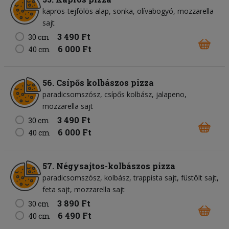
kapros-tejfölös alap
sonka
olívabogyó
mozzarella
sajt
3 490 Ft
30 cm
6 000 Ft
40 cm
56. Csípős kolbászos pizza
paradicsomszósz
csípős kolbász
jalapeno
mozzarella sajt
3 490 Ft
30 cm
6 000 Ft
40 cm
57. Négysajtos-kolbászos pizza
paradicsomszósz
kolbász
trappista sajt
füstölt sajt
feta sajt
mozzarella sajt
3 890 Ft
30 cm
6 490 Ft
40 cm