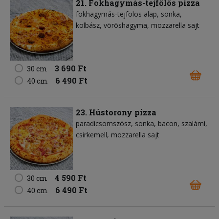
21. Fokhagymás-tejfölös pizza
fokhagymás-tejfölös alap
sonka
kolbász
vöröshagyma
mozzarella sajt
3 690 Ft
30 cm
6 490 Ft
40 cm
23. Hústorony pizza
paradicsomszósz
sonka
bacon
szalámi
csirkemell
mozzarella sajt
4 590 Ft
30 cm
6 490 Ft
40 cm