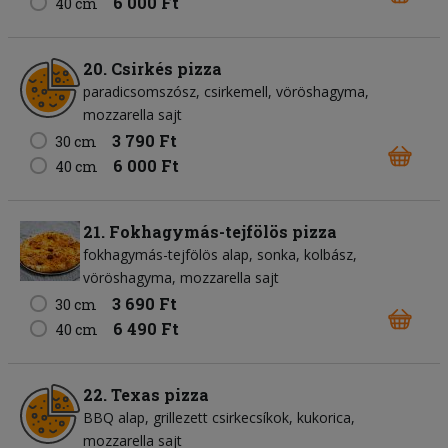
6 000 Ft
40 cm
20. Csirkés pizza
paradicsomszósz
csirkemell
vöröshagyma
mozzarella sajt
3 790 Ft
30 cm
6 000 Ft
40 cm
21. Fokhagymás-tejfölös pizza
fokhagymás-tejfölös alap
sonka
kolbász
vöröshagyma
mozzarella sajt
3 690 Ft
30 cm
6 490 Ft
40 cm
22. Texas pizza
BBQ alap
grillezett csirkecsíkok
kukorica
mozzarella sajt