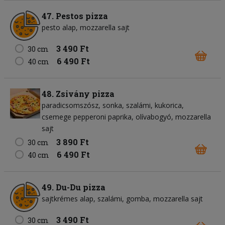
47. Pestos pizza
pesto alap
mozzarella sajt
3 490 Ft
30 cm
6 490 Ft
40 cm
48. Zsivány pizza
paradicsomszósz
sonka
szalámi
kukorica
csemege pepperoni paprika
olívabogyó
mozzarella
sajt
3 890 Ft
30 cm
6 490 Ft
40 cm
49. Du-Du pizza
sajtkrémes alap
szalámi
gomba
mozzarella sajt
3 490 Ft
30 cm