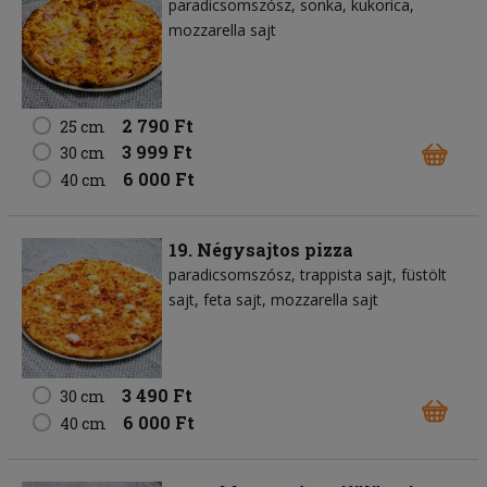
paradicsomszósz
sonka
kukorica
mozzarella sajt
2 790 Ft
25 cm
3 999 Ft
30 cm
6 000 Ft
40 cm
19. Négysajtos pizza
paradicsomszósz
trappista sajt
füstölt
sajt
feta sajt
mozzarella sajt
3 490 Ft
30 cm
6 000 Ft
40 cm