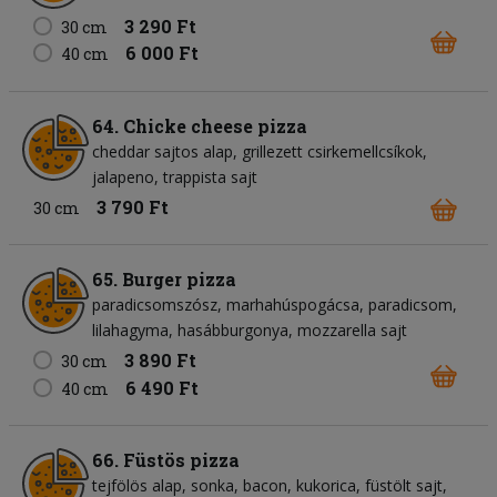
3 290 Ft
30 cm
6 000 Ft
40 cm
64. Chicke cheese pizza
cheddar sajtos alap
grillezett csirkemellcsíkok
jalapeno
trappista sajt
3 790 Ft
30 cm
65. Burger pizza
paradicsomszósz
marhahúspogácsa
paradicsom
lilahagyma
hasábburgonya
mozzarella sajt
3 890 Ft
30 cm
6 490 Ft
40 cm
66. Füstös pizza
tejfölös alap
sonka
bacon
kukorica
füstölt sajt