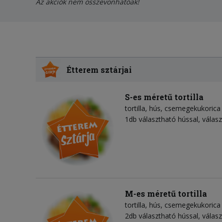
Az akciók nem összevonhatóak!
Étterem sztárjai
S-es méretű tortilla
tortilla
hús
csemegekukorica
1db választható hússal, válasz
M-es méretű tortilla
tortilla
hús
csemegekukorica
2db választható hússal, válasz