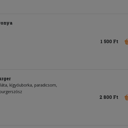
rgonya
1 500 Ft
rger
láta
kígyóuborka
paradicsom
urgerszósz
2 800 Ft