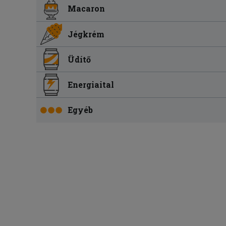
Macaron
Jégkrém
Üdítő
Energiaital
Egyéb