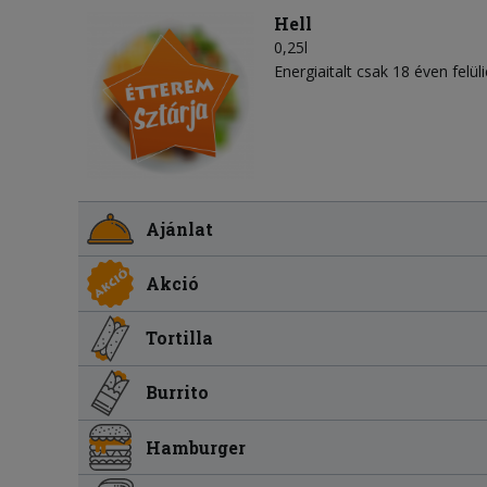
Hell
0,25l
Energiaitalt csak 18 éven felül
Ajánlat
Akció
Tortilla
Burrito
Hamburger