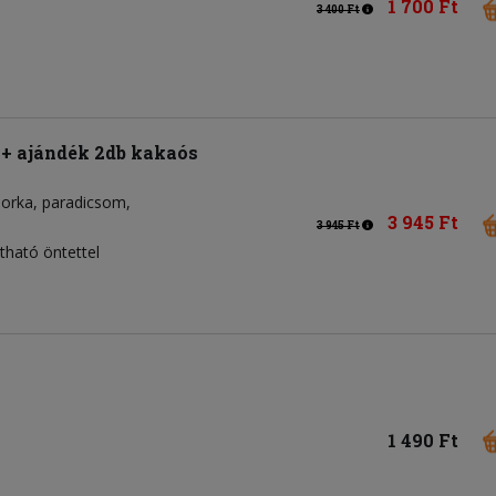
1 700 Ft
3 400 Ft
a + ajándék 2db kakaós
borka
paradicsom
3 945 Ft
3 945 Ft
tható öntettel
1 490 Ft