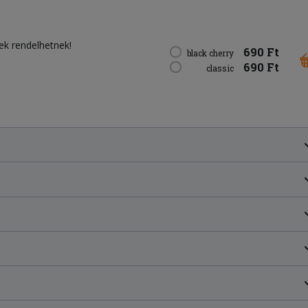
iek rendelhetnek!
690 Ft
black cherry
690 Ft
classic