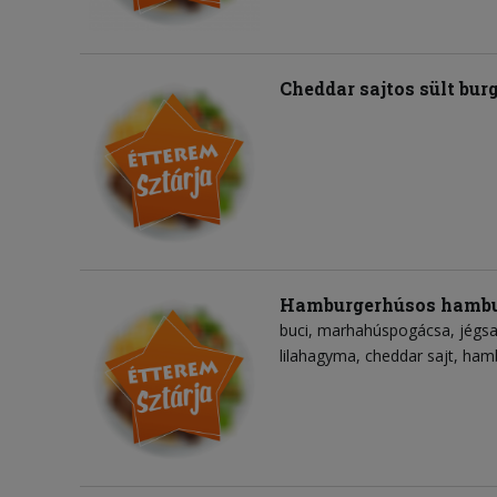
Cheddar sajtos sült bu
Hamburgerhúsos hambu
buci
marhahúspogácsa
jégsa
lilahagyma
cheddar sajt
hamb