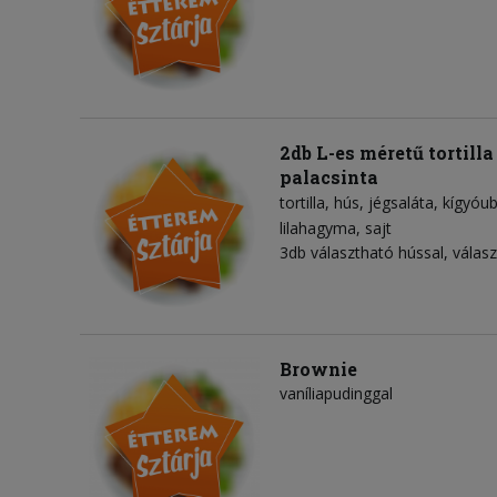
2db L-es méretű tortill
palacsinta
tortilla
hús
jégsaláta
kígyóu
lilahagyma
sajt
3db választható hússal, válasz
Brownie
vaníliapudinggal