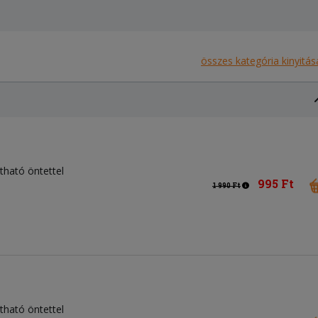
összes kategória kinyitás
tható öntettel
995 Ft
1 990 Ft
tható öntettel