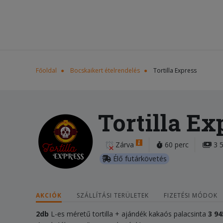
Főoldal
Bocskaikert ételrendelés
Tortilla Express
Tortilla Ex
Zárva
60 perc
3 5
Élő futárkövetés
AKCIÓK
SZÁLLÍTÁSI TERÜLETEK
FIZETÉSI MÓDOK
2db
L-es méretű tortilla + ajándék kakaós palacsinta
3 94