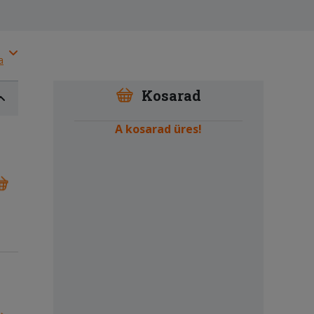
a
Kosarad
A kosarad üres!