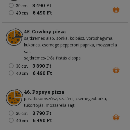
3 490 Ft
30 cm
6 490 Ft
40 cm
45. Cowboy pizza
sajtkrémes alap
sonka
kolbász
vöröshagyma
kukorica
csemege pepperoni paprika
mozzarella
sajt
sajtkrémes-Erős Pistás alappal
3 890 Ft
30 cm
6 490 Ft
40 cm
46. Popeye pizza
paradicsomszósz
szalámi
csemegeuborka
tükörtojás
mozzarella sajt
3 790 Ft
30 cm
6 490 Ft
40 cm