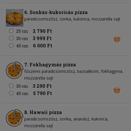
6. Sonkás-kukoricás pizza
paradicsomszósz
sonka
kukorica
mozzarella sajt
2 790 Ft
25 cm
3 999 Ft
30 cm
6 000 Ft
40 cm
7. Fokhagymás pizza
fűszeres paradicsomszósz
bazsalikom
fokhagyma
mozzarella sajt
3 290 Ft
30 cm
5 790 Ft
40 cm
8. Hawaii pizza
paradicsomszósz
sonka
ananász
kukorica
mozzarella sajt