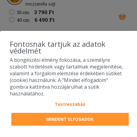
mozzarella sajt
3 790 Ft
30 cm
6 490 Ft
40 cm
67. Carbonara pizza
Fontosnak tartjuk az adatok
fokhagymás-tejfölös alap
sonka
bacon
kukorica
védelmét
füstölt sajt
mozzarella sajt
A böngészési élmény fokozása, a személyre
3 890 Ft
30 cm
szabott hirdetések vagy tartalmak megjelenítése,
6 490 Ft
40 cm
valamint a forgalom elemzése érdekében sütiket
(cookie) használunk. A "Mindet elfogadom"
gombra kattintva hozzájárulhat a sütik
68. Füstös BBQ pizza
használatához.
BBQ alap
bacon
csirkemell
lilahagyma
füstölt sajt
mozzarella sajt
Testreszabás
3 790 Ft
30 cm
6 490 Ft
MINDENT ELFOGADOK
40 cm