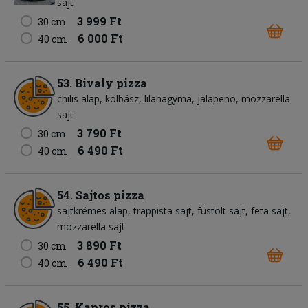
sajt
3 999 Ft
30 cm
6 000 Ft
40 cm
53. Bivaly pizza
chilis alap
kolbász
lilahagyma
jalapeno
mozzarella
sajt
3 790 Ft
30 cm
6 490 Ft
40 cm
54. Sajtos pizza
sajtkrémes alap
trappista sajt
füstölt sajt
feta sajt
mozzarella sajt
3 890 Ft
30 cm
6 490 Ft
40 cm
55. Kapros pizza