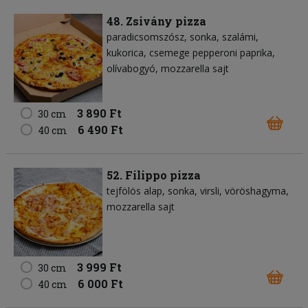
48. Zsivány pizza
paradicsomszósz
sonka
szalámi
kukorica
csemege pepperoni paprika
olívabogyó
mozzarella sajt
3 890 Ft
30 cm
6 490 Ft
40 cm
52. Filippo pizza
tejfölös alap
sonka
virsli
vöröshagyma
mozzarella sajt
3 999 Ft
30 cm
6 000 Ft
40 cm