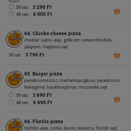
3 290 Ft
30 cm
6 000 Ft
40 cm
64. Chicke cheese pizza
cheddar sajtos alap
grillezett csirkemellcsíkok
jalapeno
trappista sajt
3 790 Ft
30 cm
65. Burger pizza
paradicsomszósz
marhahúspogácsa
paradicsom
lilahagyma
hasábburgonya
mozzarella sajt
3 890 Ft
30 cm
6 490 Ft
40 cm
66. Füstös pizza
tejfölös alap
sonka
bacon
kukorica
füstölt sajt