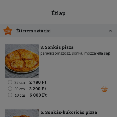
Étlap
Étterem sztárjai
3. Sonkás pizza
paradicsomszósz
sonka
mozzarella sajt
2 790 Ft
25 cm
3 290 Ft
30 cm
6 000 Ft
40 cm
6. Sonkás-kukoricás pizza