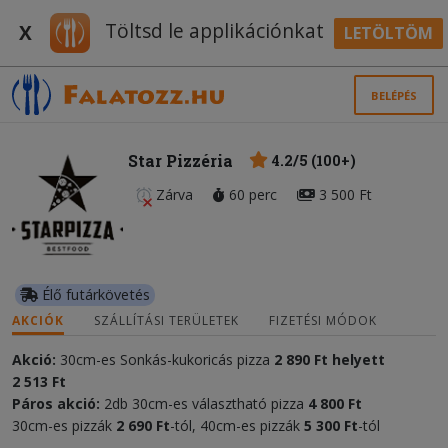
Töltsd le applikációnkat
X
LETÖLTÖM
BELÉPÉS
Star Pizzéria
4.2/5 (100+)
Zárva
60 perc
3 500 Ft
Élő futárkövetés
AKCIÓK
SZÁLLÍTÁSI TERÜLETEK
FIZETÉSI MÓDOK
Akció:
30cm-es Sonkás-kukoricás pizza
2 890 Ft helyett
2 513 Ft
Páros akció:
2db 30cm-es választható pizza
4 800 Ft
30cm-es pizzák
2 690 Ft
-tól, 40cm-es pizzák
5 300 Ft
-tól