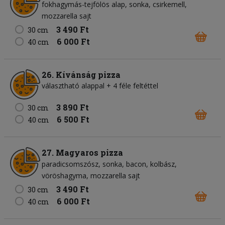
fokhagymás-tejfölös alap
sonka
csirkemell
mozzarella sajt
3 490 Ft
30 cm
6 000 Ft
40 cm
26. Kívánság pizza
választható alappal + 4 féle feltéttel
3 890 Ft
30 cm
6 500 Ft
40 cm
27. Magyaros pizza
paradicsomszósz
sonka
bacon
kolbász
vöröshagyma
mozzarella sajt
3 490 Ft
30 cm
6 000 Ft
40 cm