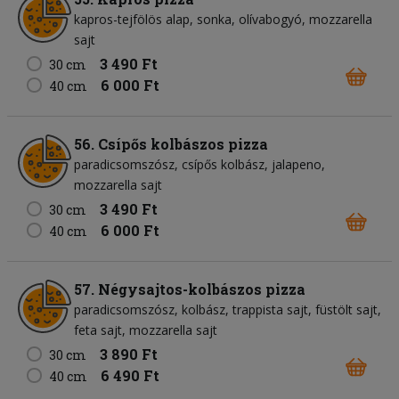
kapros-tejfölös alap
sonka
olívabogyó
mozzarella
sajt
3 490 Ft
30 cm
6 000 Ft
40 cm
56. Csípős kolbászos pizza
paradicsomszósz
csípős kolbász
jalapeno
mozzarella sajt
3 490 Ft
30 cm
6 000 Ft
40 cm
57. Négysajtos-kolbászos pizza
paradicsomszósz
kolbász
trappista sajt
füstölt sajt
feta sajt
mozzarella sajt
3 890 Ft
30 cm
6 490 Ft
40 cm