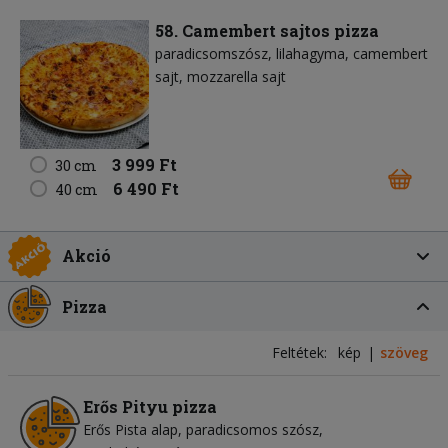
58. Camembert sajtos pizza
paradicsomszósz
lilahagyma
camembert
sajt
mozzarella sajt
3 999 Ft
30 cm
6 490 Ft
40 cm
Akció
Pizza
Feltétek:
kép
szöveg
Erős Pityu pizza
Erős Pista alap
paradicsomos szósz