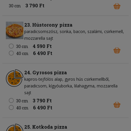
3 790 Ft
30 cm
23. Hústorony pizza
paradicsomszósz
sonka
bacon
szalámi
csirkemell
mozzarella sajt
4 590 Ft
30 cm
6 490 Ft
40 cm
24. Gyrosos pizza
kapros-tejfölös alap
gyros hús csirkemellből
paradicsom
kígyóuborka
lilahagyma
mozzarella
sajt
3 790 Ft
30 cm
6 490 Ft
40 cm
25. Kotkoda pizza