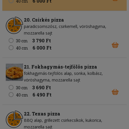
6 000 Ft
40 cm
20. Csirkés pizza
paradicsomszósz
csirkemell
vöröshagyma
mozzarella sajt
3 790 Ft
30 cm
6 000 Ft
40 cm
21. Fokhagymás-tejfölös pizza
fokhagymás-tejfölös alap
sonka
kolbász
vöröshagyma
mozzarella sajt
3 690 Ft
30 cm
6 490 Ft
40 cm
22. Texas pizza
BBQ alap
grillezett csirkecsíkok
kukorica
mozzarella sajt