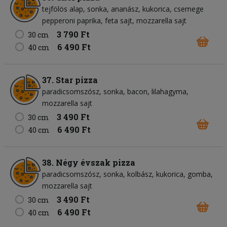
tejfölös alap
sonka
ananász
kukorica
csemege
pepperoni paprika
feta sajt
mozzarella sajt
3 790 Ft
30 cm
6 490 Ft
40 cm
37. Star pizza
paradicsomszósz
sonka
bacon
lilahagyma
mozzarella sajt
3 490 Ft
30 cm
6 490 Ft
40 cm
38. Négy évszak pizza
paradicsomszósz
sonka
kolbász
kukorica
gomba
mozzarella sajt
3 490 Ft
30 cm
6 490 Ft
40 cm