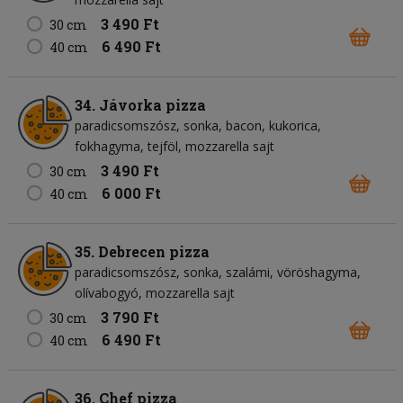
3 490 Ft
30 cm
6 490 Ft
40 cm
34. Jávorka pizza
paradicsomszósz
sonka
bacon
kukorica
fokhagyma
tejföl
mozzarella sajt
3 490 Ft
30 cm
6 000 Ft
40 cm
35. Debrecen pizza
paradicsomszósz
sonka
szalámi
vöröshagyma
olívabogyó
mozzarella sajt
3 790 Ft
30 cm
6 490 Ft
40 cm
36. Chef pizza