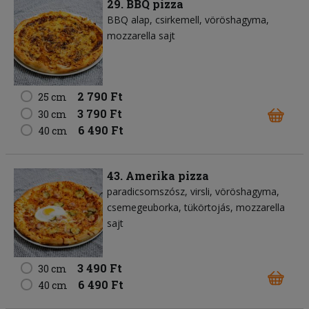
29. BBQ pizza
BBQ alap
csirkemell
vöröshagyma
mozzarella sajt
2 790 Ft
25 cm
3 790 Ft
30 cm
6 490 Ft
40 cm
43. Amerika pizza
paradicsomszósz
virsli
vöröshagyma
csemegeuborka
tükörtojás
mozzarella
sajt
3 490 Ft
30 cm
6 490 Ft
40 cm