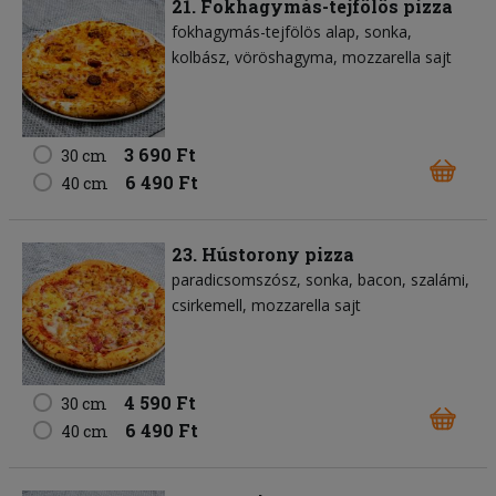
21. Fokhagymás-tejfölös pizza
fokhagymás-tejfölös alap
sonka
kolbász
vöröshagyma
mozzarella sajt
3 690 Ft
30 cm
6 490 Ft
40 cm
23. Hústorony pizza
paradicsomszósz
sonka
bacon
szalámi
csirkemell
mozzarella sajt
4 590 Ft
30 cm
6 490 Ft
40 cm