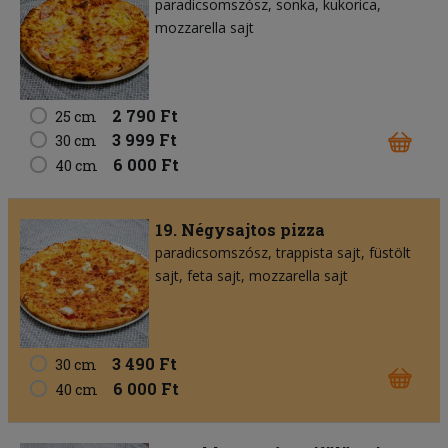
paradicsomszósz
sonka
kukorica
mozzarella sajt
2 790 Ft
25 cm
3 999 Ft
30 cm
6 000 Ft
40 cm
19. Négysajtos pizza
paradicsomszósz
trappista sajt
füstölt
sajt
feta sajt
mozzarella sajt
3 490 Ft
30 cm
6 000 Ft
40 cm