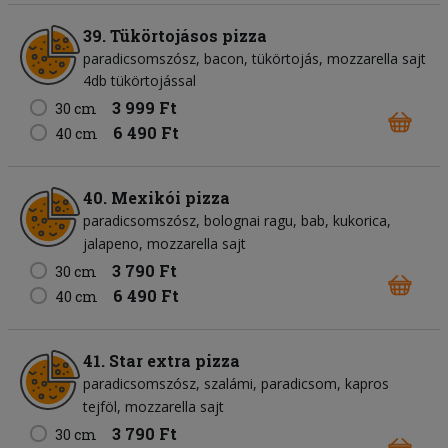
39. Tükörtojásos pizza
paradicsomszósz
bacon
tükörtojás
mozzarella sajt
4db tükörtojással
3 999 Ft
30 cm
6 490 Ft
40 cm
40. Mexikói pizza
paradicsomszósz
bolognai ragu
bab
kukorica
jalapeno
mozzarella sajt
3 790 Ft
30 cm
6 490 Ft
40 cm
41. Star extra pizza
paradicsomszósz
szalámi
paradicsom
kapros
tejföl
mozzarella sajt
3 790 Ft
30 cm