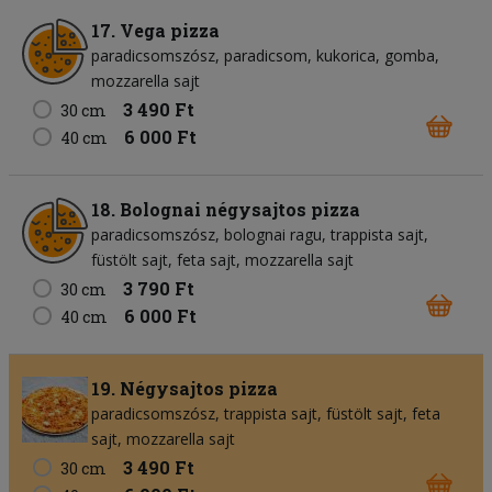
17. Vega pizza
paradicsomszósz
paradicsom
kukorica
gomba
mozzarella sajt
3 490 Ft
30 cm
6 000 Ft
40 cm
18. Bolognai négysajtos pizza
paradicsomszósz
bolognai ragu
trappista sajt
füstölt sajt
feta sajt
mozzarella sajt
3 790 Ft
30 cm
6 000 Ft
40 cm
19. Négysajtos pizza
paradicsomszósz
trappista sajt
füstölt sajt
feta
sajt
mozzarella sajt
3 490 Ft
30 cm