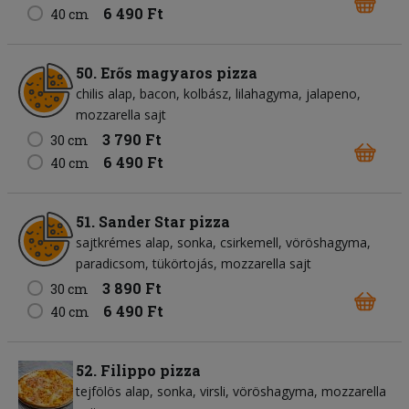
6 490 Ft
40 cm
50. Erős magyaros pizza
chilis alap
bacon
kolbász
lilahagyma
jalapeno
mozzarella sajt
3 790 Ft
30 cm
6 490 Ft
40 cm
51. Sander Star pizza
sajtkrémes alap
sonka
csirkemell
vöröshagyma
paradicsom
tükörtojás
mozzarella sajt
3 890 Ft
30 cm
6 490 Ft
40 cm
52. Filippo pizza
tejfölös alap
sonka
virsli
vöröshagyma
mozzarella