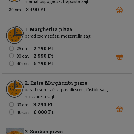
marhahúspogácsa
trappista sajt
3 490 Ft
30 cm
1. Margherita pizza
paradicsomszósz
mozzarella sajt
2 790 Ft
25 cm
2 990 Ft
30 cm
5 790 Ft
40 cm
2. Extra Margherita pizza
paradicsomszósz
paradicsom
füstölt sajt
mozzarella sajt
3 290 Ft
30 cm
6 000 Ft
40 cm
3. Sonkás pizza