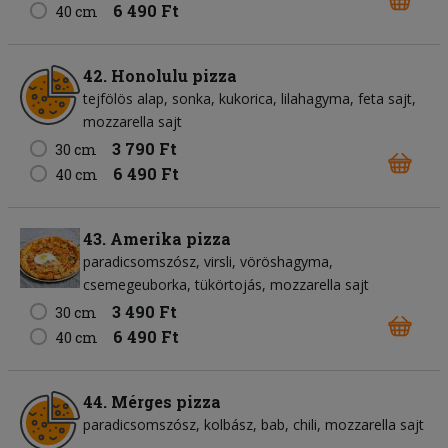
6 490 Ft
40 cm
42. Honolulu pizza
tejfölös alap
sonka
kukorica
lilahagyma
feta sajt
mozzarella sajt
3 790 Ft
30 cm
6 490 Ft
40 cm
43. Amerika pizza
paradicsomszósz
virsli
vöröshagyma
csemegeuborka
tükörtojás
mozzarella sajt
3 490 Ft
30 cm
6 490 Ft
40 cm
44. Mérges pizza
paradicsomszósz
kolbász
bab
chili
mozzarella sajt