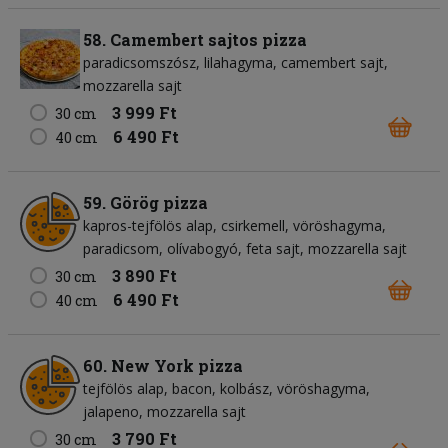
58. Camembert sajtos pizza
paradicsomszósz
lilahagyma
camembert sajt
mozzarella sajt
3 999 Ft
30 cm
6 490 Ft
40 cm
59. Görög pizza
kapros-tejfölös alap
csirkemell
vöröshagyma
paradicsom
olívabogyó
feta sajt
mozzarella sajt
3 890 Ft
30 cm
6 490 Ft
40 cm
60. New York pizza
tejfölös alap
bacon
kolbász
vöröshagyma
jalapeno
mozzarella sajt
3 790 Ft
30 cm