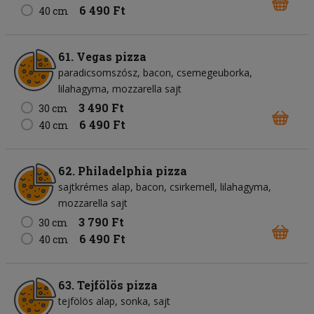
6 490 Ft
40 cm
61. Vegas pizza
paradicsomszósz
bacon
csemegeuborka
lilahagyma
mozzarella sajt
3 490 Ft
30 cm
6 490 Ft
40 cm
62. Philadelphia pizza
sajtkrémes alap
bacon
csirkemell
lilahagyma
mozzarella sajt
3 790 Ft
30 cm
6 490 Ft
40 cm
63. Tejfölös pizza
tejfölös alap
sonka
sajt