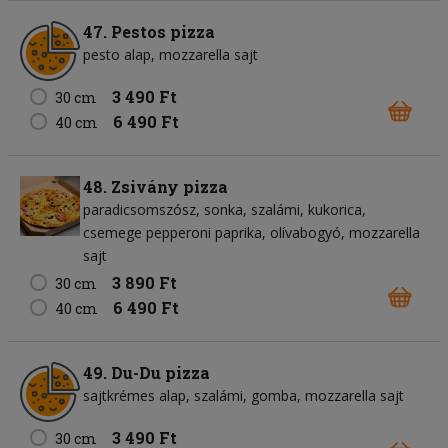
47. Pestos pizza
pesto alap
mozzarella sajt
3 490 Ft
30 cm
6 490 Ft
40 cm
48. Zsivány pizza
paradicsomszósz
sonka
szalámi
kukorica
csemege pepperoni paprika
olívabogyó
mozzarella
sajt
3 890 Ft
30 cm
6 490 Ft
40 cm
49. Du-Du pizza
sajtkrémes alap
szalámi
gomba
mozzarella sajt
3 490 Ft
30 cm