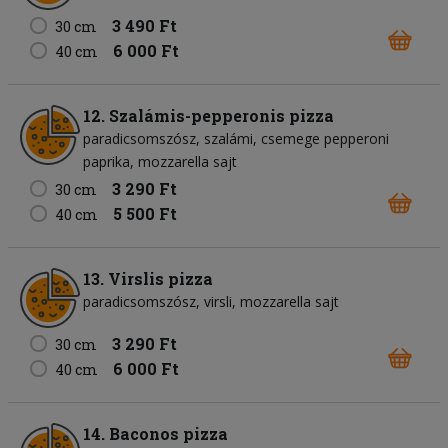
3 490 Ft
30 cm
6 000 Ft
40 cm
12. Szalámis-pepperonis pizza
paradicsomszósz
szalámi
csemege pepperoni
paprika
mozzarella sajt
3 290 Ft
30 cm
5 500 Ft
40 cm
13. Virslis pizza
paradicsomszósz
virsli
mozzarella sajt
3 290 Ft
30 cm
6 000 Ft
40 cm
14. Baconos pizza