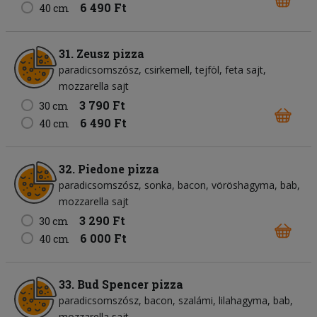
6 490 Ft
40 cm
31. Zeusz pizza
paradicsomszósz
csirkemell
tejföl
feta sajt
mozzarella sajt
3 790 Ft
30 cm
6 490 Ft
40 cm
32. Piedone pizza
paradicsomszósz
sonka
bacon
vöröshagyma
bab
mozzarella sajt
3 290 Ft
30 cm
6 000 Ft
40 cm
33. Bud Spencer pizza
paradicsomszósz
bacon
szalámi
lilahagyma
bab
mozzarella sajt