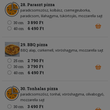
28. Paraszt pizza
paradicsomszósz
kolbász
csemegeuborka
paradicsom
lilahagyma
tükörtojás
mozzarella sajt
3 890 Ft
30 cm
6 490 Ft
40 cm
29. BBQ pizza
BBQ alap
csirkemell
vöröshagyma
mozzarella sajt
2 790 Ft
25 cm
3 790 Ft
30 cm
6 490 Ft
40 cm
30. Tonhalas pizza
paradicsomszósz
tonhal
vöröshagyma
olívabogyó
mozzarella sajt
3 490 Ft
30 cm