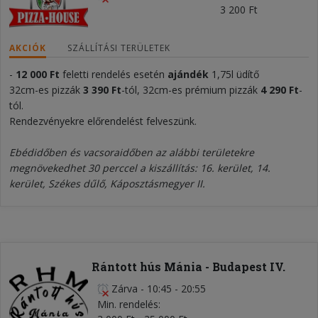
3 200 Ft
AKCIÓK
SZÁLLÍTÁSI TERÜLETEK
-
12 000
Ft
feletti rendelés esetén
ajándék
1,75l üdítő
32cm-es pizzák
3 390 Ft
-tól, 32cm-es prémium pizzák
4 290 Ft
-
tól.
Rendezvényekre előrendelést felveszünk.
Ebédidőben és vacsoraidőben az alábbi területekre
megnövekedhet 30 perccel a kiszállítás: 16. kerület, 14.
kerület, Székes dűlő, Káposztásmegyer II.
Rántott hús Mánia - Budapest IV.
Zárva
-
10:45 - 20:55
Min. rendelés