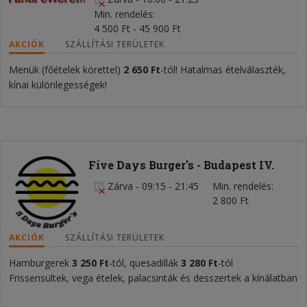
Min. rendelés
4 500 Ft - 45 900 Ft
AKCIÓK
SZÁLLÍTÁSI TERÜLETEK
Menük (főételek körettel)
2 650 Ft
-tól! Hatalmas ételválaszték,
kínai különlegességek!
Five Days Burger's - Budapest IV.
Zárva
-
09:15 - 21:45
Min. rendelés
2 800 Ft
AKCIÓK
SZÁLLÍTÁSI TERÜLETEK
Hamburgerek
3 250 Ft
-tól, quesadillák
3 280 Ft
-tól
Frissensültek, vega ételek, palacsinták és desszertek a kínálatban