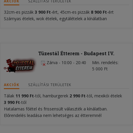
AKCIÓK
SZÁLLÍTÁSI TERÜLETEK
32cm-es pizzák
3 900 Ft
-ért, 45cm-es pizzák
8 900 Ft
-ért
Szárnyas ételek, wok ételek, egytálételek a kínálatban
Tüzestál Étterem - Budapest IV.
Zárva
-
10:00 - 20:40
Min. rendelés
5 000 Ft
AKCIÓK
SZÁLLÍTÁSI TERÜLETEK
Tálak
11
990 Ft
-tól, hamburgerek
2 990 Ft
-tól, mexikói ételek
3 990 Ft
-tól
Hatalamas főétel és frissensült választék a kínálatban.
Előrendelés leadása nem lehetséges az étteremnél