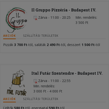
Il Gruppo Pizzéria - Budapest IV.
Zárva
-
11:00 - 20:25
Min. rendelés
3 500 Ft
AKCIÓK
SZÁLLÍTÁSI TERÜLETEK
Pizzák
3 700 Ft
-tól, saláták
2 490 Ft
-tól, desszert
1 500 Ft
-tól
Ital Futár Szentendre - Budapest IV.
Zárva
-
11:00 - 22:55
Min. rendelés
3 000 Ft - 4 000 Ft
AKCIÓK
SZÁLLÍTÁSI TERÜLETEK
Üdítők
580
Ft
-tól, energiaital
590 Ft
-tól