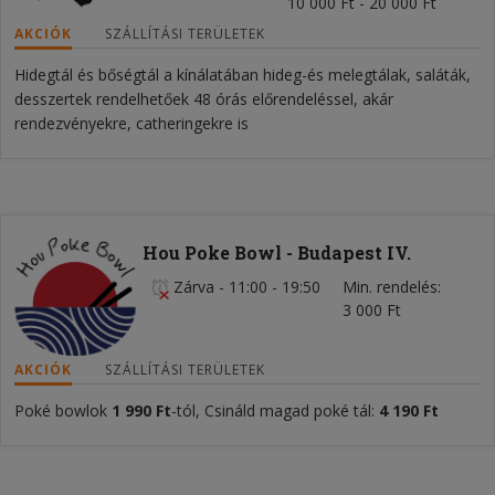
10 000 Ft - 20 000 Ft
AKCIÓK
SZÁLLÍTÁSI TERÜLETEK
Hidegtál és bőségtál a kínálatában hideg-és melegtálak, saláták,
desszertek rendelhetőek 48 órás előrendeléssel, akár
rendezvényekre, catheringekre is
Hou Poke Bowl - Budapest IV.
Zárva
-
11:00 - 19:50
Min. rendelés
3 000 Ft
AKCIÓK
SZÁLLÍTÁSI TERÜLETEK
Poké bowlok
1 990 Ft
-tól, Csináld magad poké tál:
4 190 Ft