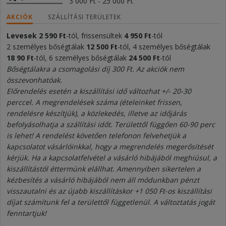
3 000 Ft - 25 000 Ft
AKCIÓK
SZÁLLÍTÁSI TERÜLETEK
Levesek
2 590
Ft
-tól, frissensültek
4
950 Ft
-tól
2 személyes bőségtálak
12
5
0
0 Ft
-tól, 4 személyes bőségtálak
18 9
0 Ft
-tól, 6 személyes bőségtálak
24
50
0 Ft
-tól
Bőségtálakra a csomagolási díj 300 Ft. Az akciók nem
összevonhatóak.
Előrendelés esetén a kiszállítási idő változhat +/- 20-30
perccel. A megrendelések száma (ételeinket frissen,
rendelésre készítjük), a közlekedés, illetve az időjárás
befolyásolhatja a szállítási időt. Területtől függően 60-90 perc
is lehet! A rendelést követően telefonon felvehetjük a
kapcsolatot vásárlóinkkal, hogy a megrendelés megerősítését
kérjük. Ha a kapcsolatfelvétel a vásárló hibájából meghiúsul, a
kiszállítástól éttermünk elállhat. Amennyiben sikertelen a
kézbesítés a vásárló hibájából nem áll módunkban pénzt
visszautalni és az újabb kiszállításkor +1 050 Ft-os kiszállítási
díjat számítunk fel a területtől függetlenül. A változtatás jogát
fenntartjuk!