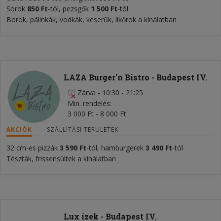
Sörök
850 Ft
-tól, pezsgők
1 50
0 Ft
-tól
Borok, pálinkák, vodkák, keserűk, likőrök a kínálatban
LAZA Burger'n Bistro - Budapest IV.
Zárva
-
10:30 - 21:25
Min. rendelés
3 000 Ft - 8 000 Ft
AKCIÓK
SZÁLLÍTÁSI TERÜLETEK
32 cm-es pizzák
3 590 Ft
-tól, hamburgerek
3 490 Ft
-tól
Tészták, frissensültek a kínálatban
Lux ízek - Budapest IV.