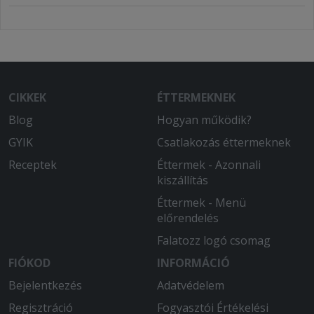
CIKKEK
ÉTTERMEKNEK
Blog
Hogyan működik?
GYIK
Csatlakozás éttermeknek
Receptek
Éttermek - Azonnali
kiszállítás
Éttermek - Menü
előrendelés
Falatozz logó csomag
FIÓKOD
INFORMÁCIÓ
Bejelentkezés
Adatvédelem
Regisztráció
Fogyasztói Értékelési