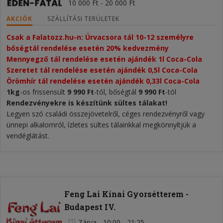
10 000 Ft - 20 000 Ft
AKCIÓK
SZÁLLÍTÁSI TERÜLETEK
Csak a Falatozz.hu-n: Úrvacsora tál 10-12 személyre 
bőségtál rendelése esetén 20% kedvezmény​
Mennyegző tál rendelése esetén ajándék 1l Coca-Cola
Szeretet tál rendelése esetén ajándék 0,5l Coca-Cola
Örömhír tál rendelése esetén ajándék 0,33l Coca-Cola
1kg
-os frissensült
9 990 Ft
-tól, bőségtál
9 990 Ft
-tól
Rendezvényekre is készítünk sültes tálakat!
Legyen szó családi összejövetelről, céges rendezvényről vagy
ünnepi alkalomról, ízletes sültes tálainkkal megkönnyítjük a
vendéglátást.
Feng Lai Kínai Gyorsétterem -
Budapest IV.
Zárva
-
10:00 - 21:25