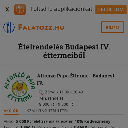
Töltsd le applikációnkat
X
LETÖLTÖM
BELÉPÉS
Ételrendelés Budapest IV.
éttermeiből
Alfonzó Papa Étterme - Budapest
IV.
Zárva
-
11:00 - 20:40
Min. rendelés
8 000 Ft - 9 000 Ft
AKCIÓK
SZÁLLÍTÁSI TERÜLETEK
Akció:
5 000 Ft
feletti rendelés esetén
10% kedvezmény
Levesek
1 690 Ft
-tól, szárnyas ételek
3 990 Ft
-ért, sertés ételek