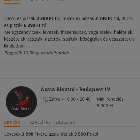
20cm-es pizzák
2 389 Ft
-tól, 30cm-es pizzák
3 740 Ft
-tól, 45cm-
es pizzák
6 390 Ft
-tól
Melegszendvicsek, levesek, frissensültek, vega ételek, halételek,
készételek, tészták, rizottók, saláták, bőségtálak és desszertek a
kínálatban
Reggelik 10:30-ig rendelhetőek
Ázsia Bisztró - Budapest IV.
Zárva
-
10:00 - 20:40
Min. rendelés
9 000 Ft
AKCIÓK
SZÁLLÍTÁSI TERÜLETEK
Levesek
3 990 Ft
-ért, ázsiai ételek
3 590 Ft
-tól