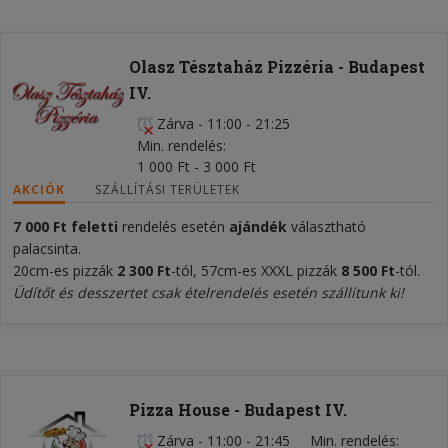
Olasz Tésztaház Pizzéria - Budapest
IV.
Zárva
-
11:00 - 21:25
Min. rendelés
1 000 Ft - 3 000 Ft
AKCIÓK
SZÁLLÍTÁSI TERÜLETEK
7 000 Ft
feletti
rendelés esetén
ajándék
választható
palacsinta.
20cm-es pizzák
2
300 Ft
-tól, 57cm-es XXXL pizzák
8 500
Ft
-tól.
Üdítőt és desszertet csak ételrendelés esetén szállítunk ki!
Pizza House - Budapest IV.
Zárva
-
11:00 - 21:45
Min. rendelés