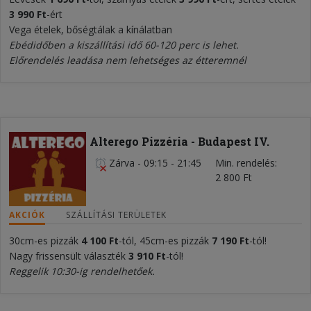
3 990 Ft
-ért
Vega ételek, bőségtálak a kínálatban
Ebédidőben a kiszállítási idő 60-120 perc is lehet.
Előrendelés leadása nem lehetséges az étteremnél
Alterego Pizzéria - Budapest IV.
Zárva
-
09:15 - 21:45
Min. rendelés
2 800 Ft
AKCIÓK
SZÁLLÍTÁSI TERÜLETEK
30cm-es pizzák
4
100
Ft
-tól, 45cm-es pizzák
7 1
9
0 Ft
-tól!
Nagy frissensült választék
3
910 Ft
-tól!
Reggelik 10:30-ig rendelhetőek.