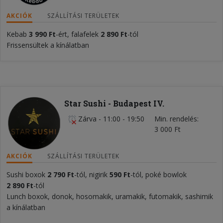
AKCIÓK
SZÁLLÍTÁSI TERÜLETEK
Kebab
3 990 Ft
-ért, falafelek
2 890 Ft
-tól
Frissensültek a kínálatban
Star Sushi - Budapest IV.
Zárva
-
11:00 - 19:50
Min. rendelés
3 000 Ft
AKCIÓK
SZÁLLÍTÁSI TERÜLETEK
Sushi boxok
2 790 Ft
-tól, nigirik
59
0 Ft
-tól, poké bowlok
2 890 Ft
-tól
Lunch boxok, donok, hosomakik, uramakik, futomakik, sashimik
a kínálatban