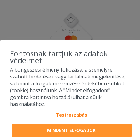
Fontosnak tartjuk az adatok
védelmét
A böngészési élmény fokozása, a személyre
szabott hirdetések vagy tartalmak megjelenítése,
valamint a forgalom elemzése érdekében sütiket
(cookie) használunk. A "Mindet elfogadom"
gombra kattintva hozzájárulhat a sütik
használatához.
Testreszabás
2010-2026 Copyright - Falatozz.hu - Diston-line Kft.
MINDENT ELFOGADOK
Pizza, gyros, hamburger, menük kedvező áron, egy helyen az összes
étterem ajánlata.