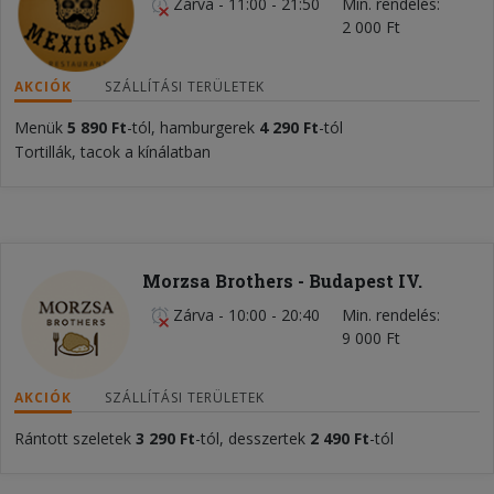
Zárva
-
11:00 - 21:50
Min. rendelés
2 000 Ft
AKCIÓK
SZÁLLÍTÁSI TERÜLETEK
Menük
5 890
Ft
-tól, hamburgerek
4 290 Ft
-tól
Tortillák, tacok a kínálatban
Morzsa Brothers - Budapest IV.
Zárva
-
10:00 - 20:40
Min. rendelés
9 000 Ft
AKCIÓK
SZÁLLÍTÁSI TERÜLETEK
Rántott szeletek
3 290 Ft
-tól, desszertek
2 490 Ft
-tól