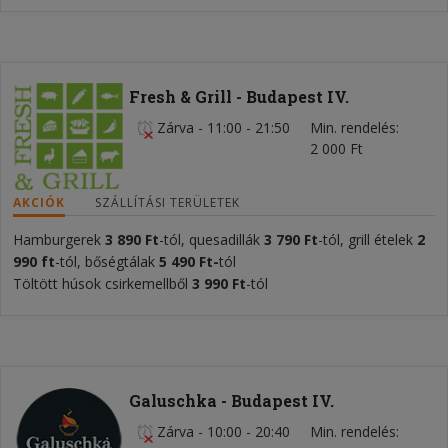
Fresh & Grill - Budapest IV.
Zárva
-
11:00 - 21:50
Min. rendelés
2 000 Ft
AKCIÓK
SZÁLLÍTÁSI TERÜLETEK
Hamburgerek
3 890 Ft
-tól, quesadillák
3 790 Ft
-tól, grill ételek
2
990 ft
-tól, bőségtálak
5 4
9
0 Ft
-
tól
Töltött húsok csirkemellből
3
990 Ft
-tól
Galuschka - Budapest IV.
Zárva
-
10:00 - 20:40
Min. rendelés