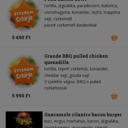
tortilla
jégsaláta
paradicsom
kukorica
vöröshagyma
koriander
tejföl
trappista
sajt
csirkemell
pácolt csirkemell darabokkal
5 490 Ft
Grande BBQ pulled chicken
quesadilla
tortilla
tépett csirkehús
koriander
cheddar sajt
gouda sajt
3 szeletre vágva, BBQ-s pulled
csirkehússal
5 990 Ft
Guacamole cilantro bacon burger
buci
Angus marhahús
bacon
jégsaláta
vöröshagyma
guacamole
rántott