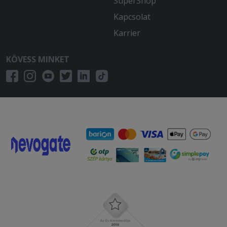
SuperShop
Kapcsolat
Karrier
KÖVESS MINKET