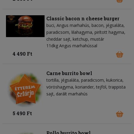
Classic bacon n cheese burger
buci
Angus marhahús
bacon
jégsaláta
paradicsom
lilahagyma
pirított hagyma
cheddar sajt
ketchup
mustár
11dkg Angus marhahússal
4 490 Ft
Carne burrito bowl
tortilla
jégsaláta
paradicsom
kukorica
vöröshagyma
koriander
tejföl
trappista
sajt
darált marhahús
5 490 Ft
Pollo burrito bowl