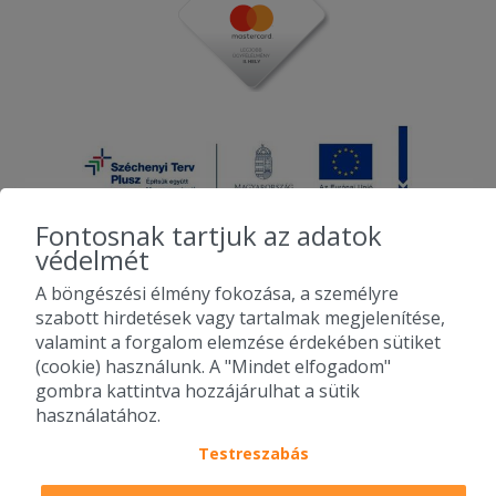
Fontosnak tartjuk az adatok
védelmét
A böngészési élmény fokozása, a személyre
2010-2026 Copyright - Falatozz.hu - Diston-line Kft.
szabott hirdetések vagy tartalmak megjelenítése,
valamint a forgalom elemzése érdekében sütiket
Pizza, gyros, hamburger, menük kedvező áron, egy helyen az összes
(cookie) használunk. A "Mindet elfogadom"
étterem ajánlata.
gombra kattintva hozzájárulhat a sütik
használatához.
Testreszabás