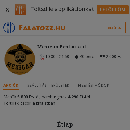
Töltsd le applikációnkat
X
LETÖLTÖM
BELÉPÉS
Mexican Restaurant
10:00 - 21:50
40 perc
2 000 Ft
AKCIÓK
SZÁLLÍTÁSI TERÜLETEK
FIZETÉSI MÓDOK
Menük
5 890
Ft
-tól, hamburgerek
4 290 Ft
-tól
Tortillák, tacok a kínálatban
Étlap