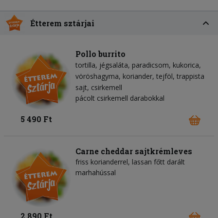
Étterem sztárjai
Pollo burrito
tortilla
jégsaláta
paradicsom
kukorica
vöröshagyma
koriander
tejföl
trappista
sajt
csirkemell
pácolt csirkemell darabokkal
5 490 Ft
Carne cheddar sajtkrémleves
friss korianderrel, lassan főtt darált
marhahússal
2 890 Ft