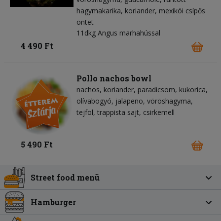
hagymakarika
koriander
mexikói csípős
öntet
11dkg Angus marhahússal
4 490 Ft
Pollo nachos bowl
nachos
koriander
paradicsom
kukorica
olívabogyó
jalapeno
vöröshagyma
tejföl
trappista sajt
csirkemell
5 490 Ft
Street food menü
Hamburger