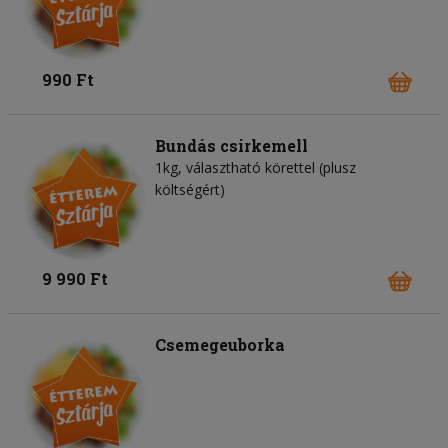
990 Ft
Bundás csirkemell
1kg, választható körettel (plusz
költségért)
9 990 Ft
Csemegeuborka