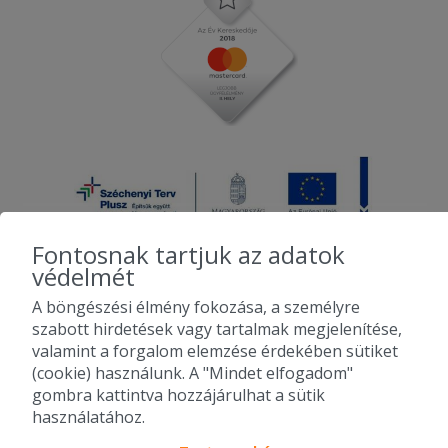
Fontosnak tartjuk az adatok
védelmét
A böngészési élmény fokozása, a személyre
2010-2026 Copyright - Falatozz.hu - Diston-line Kft.
szabott hirdetések vagy tartalmak megjelenítése,
valamint a forgalom elemzése érdekében sütiket
Pizza, gyros, hamburger, menük kedvező áron, egy helyen az összes
(cookie) használunk. A "Mindet elfogadom"
étterem ajánlata.
gombra kattintva hozzájárulhat a sütik
használatához.