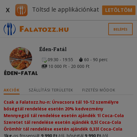
Töltsd le applikációnkat
X
LETÖLTÖM
BELÉPÉS
Éden-Fatál
09:30 - 19:55
60 - 90 perc
10 000 Ft - 20 000 Ft
AKCIÓK
SZÁLLÍTÁSI TERÜLETEK
FIZETÉSI MÓDOK
Csak a Falatozz.hu-n: Úrvacsora tál 10-12 személyre 
bőségtál rendelése esetén 20% kedvezmény​
Mennyegző tál rendelése esetén ajándék 1l Coca-Cola
Szeretet tál rendelése esetén ajándék 0,5l Coca-Cola
Örömhír tál rendelése esetén ajándék 0,33l Coca-Cola
1kg
-os frissensült
9 990 Ft
-tól, bőségtál
9 990 Ft
-tól