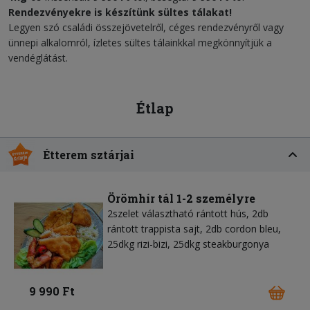
Rendezvényekre is készítünk sültes tálakat!
Legyen szó családi összejövetelről, céges rendezvényről vagy
ünnepi alkalomról, ízletes sültes tálainkkal megkönnyítjük a
vendéglátást.
Étlap
Étterem sztárjai
Örömhír tál 1-2 személyre
2szelet választható rántott hús, 2db
rántott trappista sajt, 2db cordon bleu,
25dkg rizi-bizi, 25dkg steakburgonya
9 990 Ft