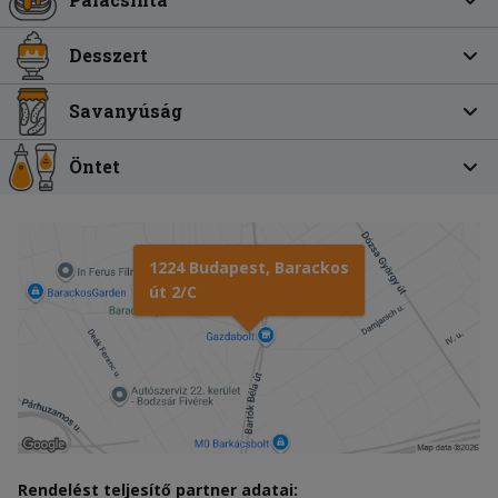
Desszert
Savanyúság
Öntet
1224 Budapest, Barackos
út 2/C
Rendelést teljesítő partner adatai: