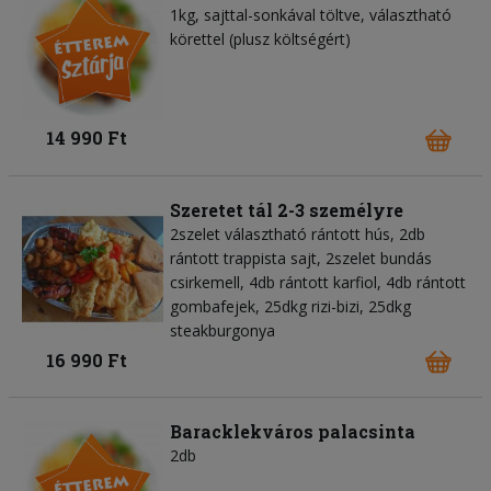
1kg, sajttal-sonkával töltve, választható
körettel (plusz költségért)
14 990 Ft
Szeretet tál 2-3 személyre
2szelet választható rántott hús, 2db
rántott trappista sajt, 2szelet bundás
csirkemell, 4db rántott karfiol, 4db rántott
gombafejek, 25dkg rizi-bizi, 25dkg
steakburgonya
16 990 Ft
Baracklekváros palacsinta
2db