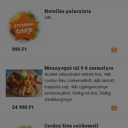
Nutellás palacsinta
2db
990 Ft
Mennyegző tál 5-6 személyre
4szelet választható rántott hús, 4db
cordon bleu csirkemellből, 4db rántott
trappista sajt, 4db cigánypecsenye
sertéstarjából, 50dkg rizi-bizi, 50dkg
steakburgonya
24 990 Ft
Cordon bleu csirkemell