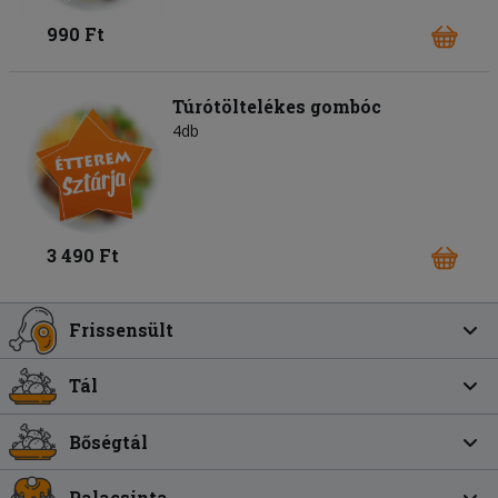
990 Ft
Túrótöltelékes gombóc
4db
3 490 Ft
Frissensült
Tál
Bőségtál
Palacsinta