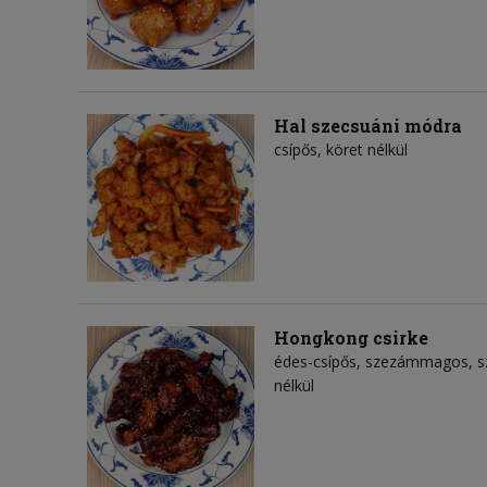
Hal szecsuáni módra
csípős, köret nélkül
Hongkong csirke
édes-csípős, szezámmagos, sz
nélkül