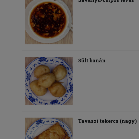
Sült banán
Tavaszi tekercs (nagy)