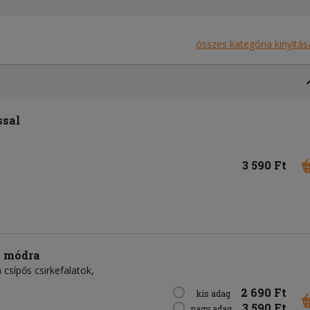
összes kategória kinyitás
ssal
3 590 Ft
i módra
sípős csirkefalatok,
2 690 Ft
kis adag
3 590 Ft
nagy adag