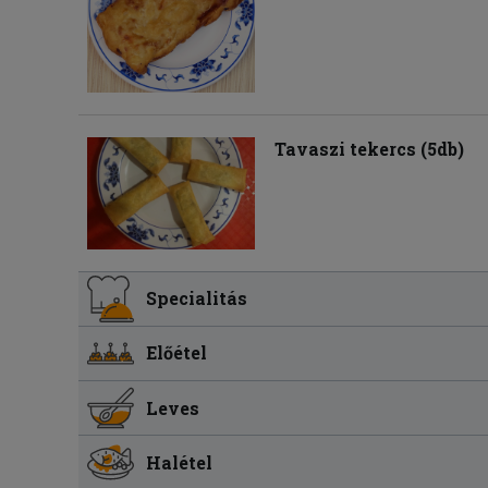
Tavaszi tekercs (5db)
Specialitás
Előétel
Leves
Halétel