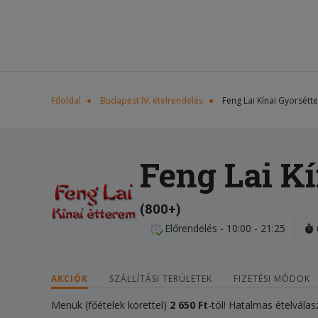
Főoldal
Budapest IV. ételrendelés
Feng Lai Kínai Gyorsétt
Feng Lai K
(800+)
Előrendelés - 10:00 - 21:25
AKCIÓK
SZÁLLÍTÁSI TERÜLETEK
FIZETÉSI MÓDOK
Menük (főételek körettel)
2 650 Ft
-tól! Hatalmas ételválas