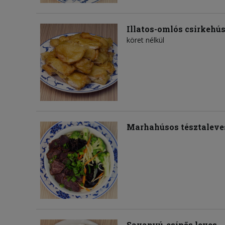
Illatos-omlós csirkehú
köret nélkül
Marhahúsos tésztaleve
Savanyú-csípős leves