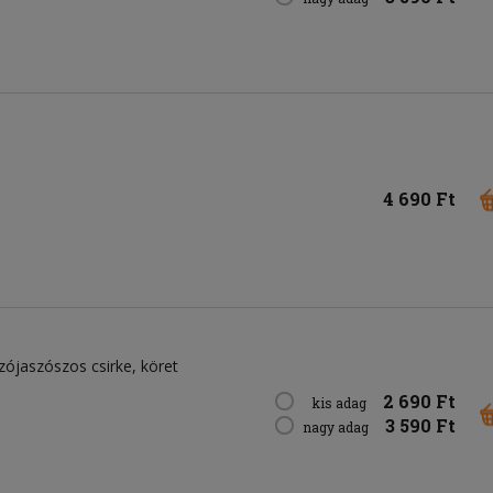
4 690 Ft
ójaszószos csirke, köret
2 690 Ft
kis adag
3 590 Ft
nagy adag