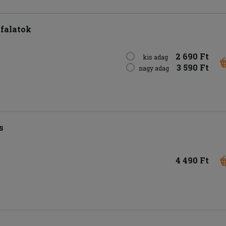
sfalatok
2 690 Ft
kis adag
3 590 Ft
nagy adag
s
4 490 Ft