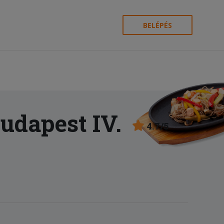
BELÉPÉS
udapest IV.
4.7/5