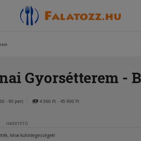
erem
ínai Gyorsétterem
- B
60 - 90 perc
4 500 Ft - 45 900 Ft
ISMERTETŐ
zték, kínai különlegességek!