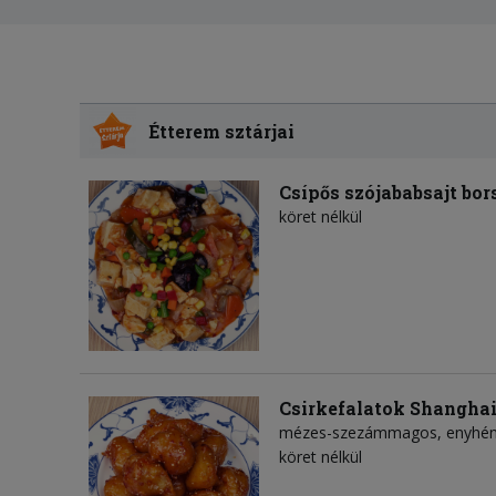
Étterem sztárjai
Csípős szójababsajt bor
köret nélkül
Csirkefalatok Shangha
mézes-szezámmagos, enyhén c
köret nélkül