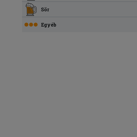
Sör
Egyéb