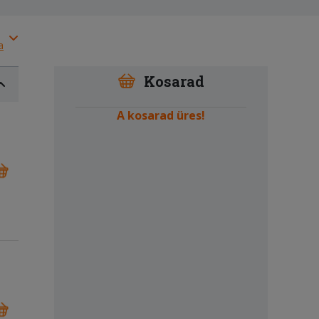
a
Kosarad
A kosarad üres!