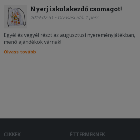
Nyerj iskolakezdő csomagot!
2019-07-31 • Olvasási idő: 1 perc
Egyél és vegyél részt az augusztusi nyereményjátékban,
menő ajándékok várnak!
Olvass tovább
CIKKEK
ÉTTERMEKNEK