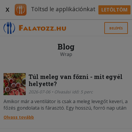
Töltsd le applikációnkat
X
LETÖLTÖM
BELÉPÉS
Blog
Wrap
Túl meleg van főzni - mit egyél
helyette?
2026-07-06 • Olvasási idő: 5 perc
Amikor már a ventilátor is csak a meleg levegőt keveri, a
főzés gondolata is fárasztó. Egy hosszú, forró nap után
senki sem akar a tűzhely mellett állni. A jó hír az, hogy
Olvass tovább
nem is kell. Ilyenkor nem a bonyolult recepteknek van
ideje, hanem azoknak az étele