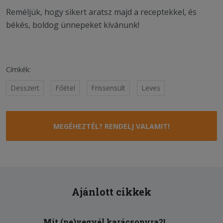
Reméljük, hogy sikert aratsz majd a receptekkel, és
békés, boldog ünnepeket kívánunk!
Címkék:
Desszert
Főétel
Frissensült
Leves
MEGÉHEZTÉL? RENDELJ VALAMIT!
Ajánlott cikkek
Mit (ne)vegyél karácsonyra?!