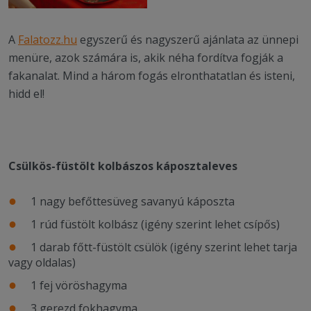
A
Falatozz.hu
egyszerű és nagyszerű ajánlata az ünnepi
menüre, azok számára is, akik néha fordítva fogják a
fakanalat. Mind a három fogás elronthatatlan és isteni,
hidd el!
Csülkös-füstölt kolbászos káposztaleves
1 nagy befőttesüveg savanyú káposzta
1 rúd füstölt kolbász (igény szerint lehet csípős)
1 darab főtt-füstölt csülök (igény szerint lehet tarja
vagy oldalas)
1 fej vöröshagyma
3 gerezd fokhagyma