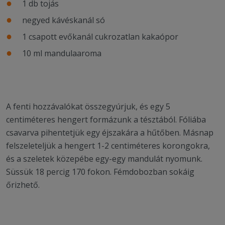
1 db tojás
negyed kávéskanál só
1 csapott evőkanál cukrozatlan kakaópor
10 ml mandulaaroma
A fenti hozzávalókat összegyúrjuk, és egy 5
centiméteres hengert formázunk a tésztából. Fóliába
csavarva pihentetjük egy éjszakára a hűtőben. Másnap
felszeleteljük a hengert 1-2 centiméteres korongokra,
és a szeletek közepébe egy-egy mandulát nyomunk.
Süssük 18 percig 170 fokon. Fémdobozban sokáig
őrizhető.