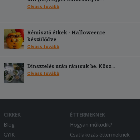
Olvass tovább
Rémisztő étkek - Halloweenre
készülődve
Olvass tovább
Dinsztelés után rántsuk be. Kösz...
Olvass tovább
CIKKEK
ÉTTERMEKNEK
Blog
Hogyan működik?
GYIK
Csatlakozás éttermeknek