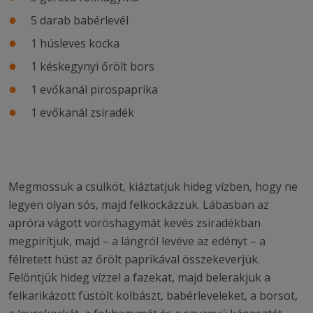
5 darab babérlevél
1 húsleves kocka
1 késkegynyi őrölt bors
1 evőkanál pirospaprika
1 evőkanál zsiradék
Megmossuk a csülköt, kiáztatjuk hideg vízben, hogy ne
legyen olyan sós, majd felkockázzuk. Lábasban az
apróra vágott vöröshagymát kevés zsiradékban
megpirítjuk, majd – a lángról levéve az edényt – a
félretett húst az őrölt paprikával összekeverjük.
Felöntjük hideg vízzel a fazekat, majd belerakjuk a
felkarikázott füstölt kolbászt, babérleveleket, a borsot,