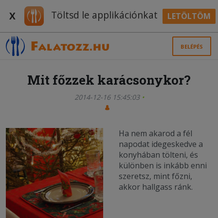
Töltsd le applikációnkat
X
LETÖLTÖM
BELÉPÉS
Mit főzzek karácsonykor?
2014-12-16 15:45:03
Ha nem akarod a fél
napodat idegeskedve a
konyhában tölteni, és
különben is inkább enni
szeretsz, mint főzni,
akkor hallgass ránk.