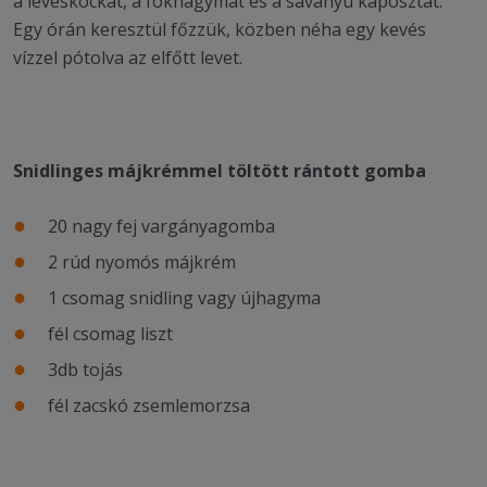
a leveskockát, a fokhagymát és a savanyú káposztát.
Egy órán keresztül főzzük, közben néha egy kevés
vízzel pótolva az elfőtt levet.
Snidlinges májkrémmel töltött rántott gomba
20 nagy fej vargányagomba
2 rúd nyomós májkrém
1 csomag snidling vagy újhagyma
fél csomag liszt
3db tojás
fél zacskó zsemlemorzsa