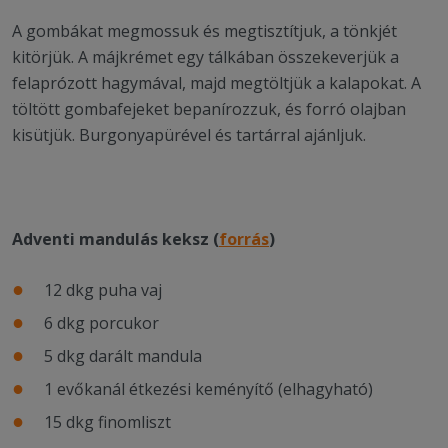
A gombákat megmossuk és megtisztítjuk, a tönkjét
kitörjük. A májkrémet egy tálkában összekeverjük a
felaprózott hagymával, majd megtöltjük a kalapokat. A
töltött gombafejeket bepanírozzuk, és forró olajban
kisütjük. Burgonyapürével és tartárral ajánljuk.
Adventi mandulás keksz (
forrás
)
12 dkg puha vaj
6 dkg porcukor
5 dkg darált mandula
1 evőkanál étkezési keményítő (elhagyható)
15 dkg finomliszt