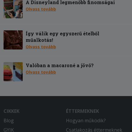
A Disneyland legmenőbb finomságai
Olvass tovább
Így válik egy egyszerű ételből
műalkotás!
Olvass tovább
Valóban a macaroné a jövő?
Olvass tovább
CIKKEK
ÉTTERMEKNEK
Blog
Hogyan működik?
GYIK
Csatlakozás éttermeknek