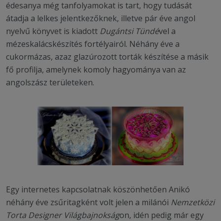
édesanya még tanfolyamokat is tart, hogy tudását
átadja a lelkes jelentkezőknek, illetve pár éve angol
nyelvű könyvet is kiadott
Dugántsi Tündé
vel a
mézeskalácskészítés fortélyairól. Néhány éve a
cukormázas, azaz glazúrozott torták készítése a másik
fő profilja, amelynek komoly hagyománya van az
angolszász területeken.
Egy internetes kapcsolatnak köszönhetően Anikó
néhány éve zsűritagként volt jelen a milánói
Nemzetközi
Torta Designer Világbajnokság
on, idén pedig már egy