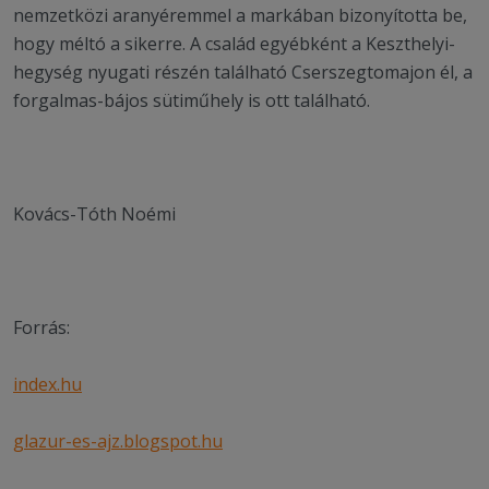
nemzetközi aranyéremmel a markában bizonyította be,
hogy méltó a sikerre. A család egyébként a Keszthelyi-
hegység nyugati részén található Cserszegtomajon él, a
forgalmas-bájos sütiműhely is ott található.
Kovács-Tóth Noémi
Forrás:
index.hu
glazur-es-ajz.blogspot.hu