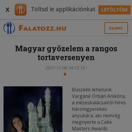
Töltsd le applikációnkat
X
LETÖLTÖM
BELÉPÉS
Magyar győzelem a rangos
tortaversenyen
2017-11-06 14:12:15
Büszkék lehetünk
Vargáné Orbán Anikóra,
a mézeskalácsairól híres
háromgyerekes
anyukára, aki nemrég
megnyerte a Cake
Masters Awards