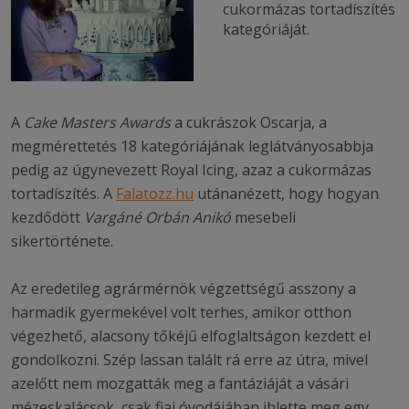
cukormázas tortadíszítés
kategóriáját.
A
Cake Masters Awards
a cukrászok Oscarja, a
megmérettetés 18 kategóriájának leglátványosabbja
pedig az úgynevezett Royal Icing, azaz a cukormázas
tortadíszítés. A
Falatozz.hu
utánanézett, hogy hogyan
kezdődött
Vargáné Orbán Anikó
mesebeli
sikertörténete.
Az eredetileg agrármérnök végzettségű asszony a
harmadik gyermekével volt terhes, amikor otthon
végezhető, alacsony tőkéjű elfoglaltságon kezdett el
gondolkozni. Szép lassan talált rá erre az útra, mivel
azelőtt nem mozgatták meg a fantáziáját a vásári
mézeskalácsok, csak fiai óvodájában ihlette meg egy