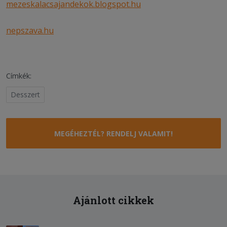
mezeskalacsajandekok.blogspot.hu
nepszava.hu
Címkék:
Desszert
MEGÉHEZTÉL? RENDELJ VALAMIT!
Ajánlott cikkek