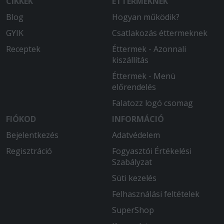
CIKKEK
ÉTTERMEKNEK
Blog
Hogyan működik?
GYIK
Csatlakozás éttermeknek
Receptek
Éttermek - Azonnali
kiszállítás
Éttermek - Menü
előrendelés
Falatozz logó csomag
FIÓKOD
INFORMÁCIÓ
Bejelentkezés
Adatvédelem
Regisztráció
Fogyasztói Értékelési
Szabályzat
Süti kezelés
Felhasználási feltételek
SuperShop