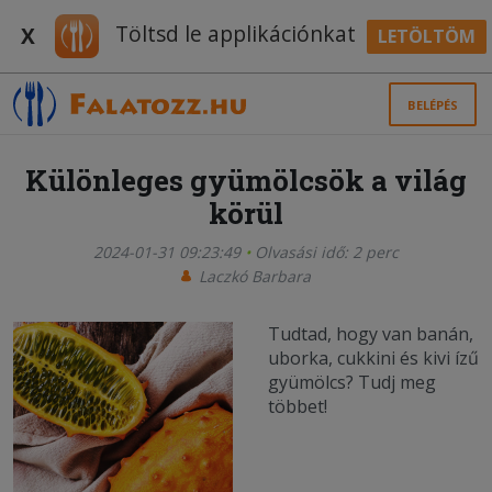
Töltsd le applikációnkat
X
LETÖLTÖM
BELÉPÉS
Különleges gyümölcsök a világ
körül
2024-01-31 09:23:49
Olvasási idő: 2 perc
Laczkó Barbara
Tudtad, hogy van banán,
uborka, cukkini és kivi ízű
gyümölcs? Tudj meg
többet!