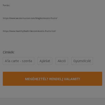
Forrás:
https://www.westernunion.com/blog/en/exotic-fruits/
https://www.healthyfoodtribe.com/exotic-fruits-list/
Címkék:
A'la carte - szerda
Ajánlat
Akció
Gyümölcslé
MEGÉHEZTÉL? RENDELJ VALAMIT!