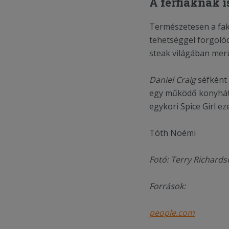
A férfiaknak is
Természetesen a faka
tehetséggel forgoló
steak világában merü
Daniel Craig
séfként 
egy működő konyhát
egykori Spice Girl ez
Tóth Noémi
Fotó: Terry Richard
Források:
people.com