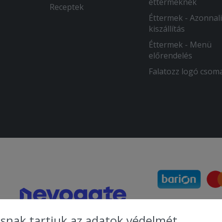
éttermeknek
Receptek
Éttermek - Azonnali
kiszállítás
Éttermek - Menü
előrendelés
Falatozz logó csom
snak tartjuk az adatok védelmét