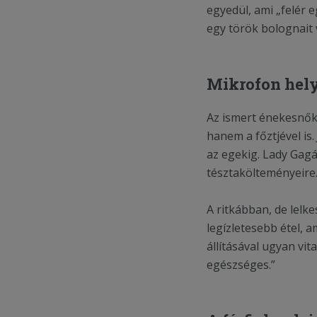
egyedül, ami „felér 
egy török bolognait v
Mikrofon hel
Az ismert énekesnők 
hanem a főztjével is.
az egekig. Lady Gagá
tésztakölteményeire
A ritkábban, de lel
legízletesebb étel, 
állításával ugyan vit
egészséges.”