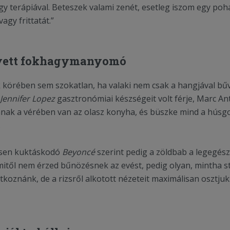
egy terápiával. Beteszek valami zenét, esetleg iszom egy pohá
agy frittatát.”
yett fokhagymanyomó
körében sem szokatlan, ha valaki nem csak a hangjával bűv
Jennifer Lopez
gasztronómiai készségeit volt férje, Marc A
nak a vérében van az olasz konyha, és büszke mind a húsgo
.
kesen kuktáskodó
Beyoncé
szerint pedig a zöldbab a legegés
amitől nem érzed bűnözésnek az evést, pedig olyan, mintha s
atkoznánk, de a rizsről alkotott nézeteit maximálisan osztjuk