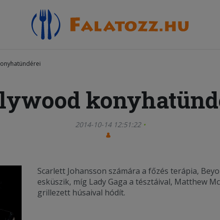
onyhatündérei
lywood konyhatünd
2014-10-14 12:51:22
Scarlett Johansson számára a főzés terápia, Bey
esküszik, míg Lady Gaga a tésztáival, Matthew 
grillezett húsaival hódít.