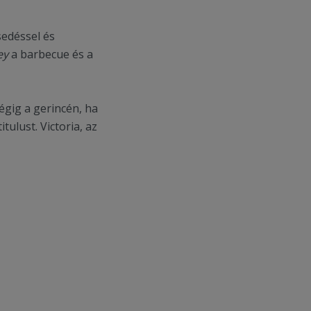
sedéssel és
ey
a barbecue és a
égig a gerincén, ha
tulust. Victoria, az