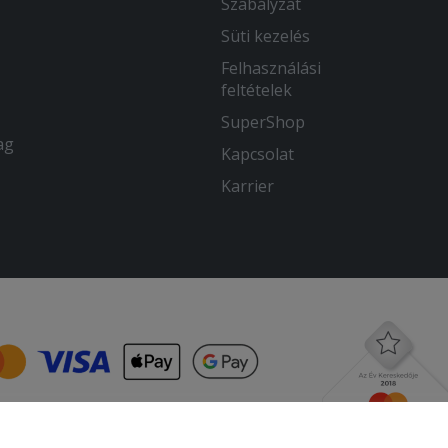
Szabályzat
Süti kezelés
Felhasználási
feltételek
SuperShop
ag
Kapcsolat
Karrier