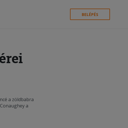
BELÉPÉS
érei
oncé a zöldbabra
McConaughey a