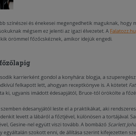
tabb színészei és énekesei megengedhetik maguknak, hogy 
sokuknak mégsem ez jelenti az igazi élvezetet. A
Falatozz.hu
akik örömmel főzőcskéznek, amikor idejük engedi.
főzőlapig
odik karrierként gondol a konyhára: blogja, a szuperegész
dkívül felkapott lett, ahogyan receptkönyve is. A kötetet
Fat
a ki, ugyanis imádott édesapjától, Bruce-tól örökölte a főzé
 szemben édesanyjától leste el a praktikákat, aki rendszeres
nkit levett a lábáról a főztjével, különösen a tortájával. S
vel,
Gesine-nel együtt viszi tovább. A bombázó
Scarlett Jo
y egyáltalán szokott enni, de állítása szerint kifejezetten s