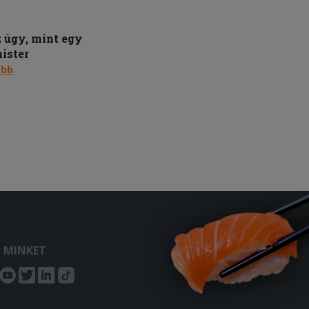
úgy, mint egy
nister
ább
S MINKET