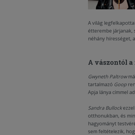
A világ legfelkapot
étterembe járjanak, 
néhány hírességet, 
A vászontól a 
Gwyneth Paltrow
más
tartalmazó
Goop
ren
Apja lánya címmel adt
Sandra Bullock
ezzel
otthonukban, és minde
hagyományt testvéré
sem feltételezik, hog