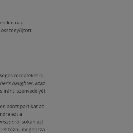
minden nap
összegyűjtött
séges recepteket is
her’s daughter
, azaz
s iránti szenvedélyét.
en adott partikat az
andra ezt a
hansson
ról sokan azt
zeret főzni, méghozzá