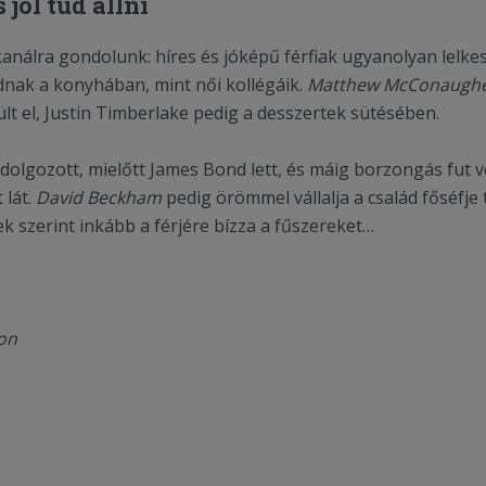
 jól tud állni
nálra gondolunk: híres és jóképű férfiak ugyanolyan lelke
dnak a konyhában, mint női kollégáik.
Matthew McConaugh
lt el, Justin Timberlake pedig a desszertek sütésében.
dolgozott, mielőtt James Bond lett, és máig borzongás fut v
 lát.
David Beckham
pedig örömmel vállalja a család főséfje ti
ek szerint inkább a férjére bízza a fűszereket…
son