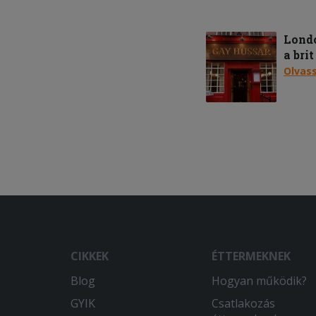
Lond
a bri
Olvas
CIKKEK
ÉTTERMEKNEK
Blog
Hogyan működik?
GYIK
Csatlakozás