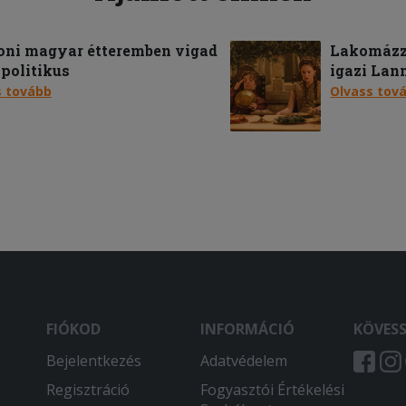
oni magyar étteremben vigad
Lakomázz 
t politikus
igazi Lan
s tovább
Olvass tov
FIÓKOD
INFORMÁCIÓ
KÖVES
Bejelentkezés
Adatvédelem
Regisztráció
Fogyasztói Értékelési