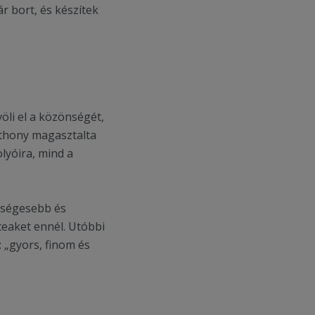
r bort, és készítek
öli el a közönségét,
nthony magasztalta
lyóira, mind a
zségesebb és
teaket ennél. Utóbbi
: „gyors, finom és