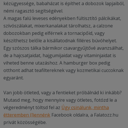
kézügyessége, babaházat is építhet a dobozok lapjaiból,
némi ragasztó segítségével.
A magas falú leveses edényekben fültisztító pálcikákat,
szívószálakat, mixerkanalakat tárolhatsz, a calzone
dobozokban pedig elférnek a tornacipőid, vagy
készíthetsz belőle a kisállatodnak filléres búvóhelyet.
Egy szószos tálka bármikor csavargyűjtővé avanzsálhat,
de a hajcsatjaidat, hajgumijaidat vagy vitaminjaidat is
viheted benne utazáshoz. A hamburger box pedig
otthont adhat teafiltereknek vagy kozmetikai cuccoknak
egyaránt.
Van jobb ötleted, vagy a fentieket próbálnád ki inkább?
Mutasd meg, hogy mennyire vagy ötletes, fotózd le a
végeredményt töltsd fel az
Úgy csinálunk, mintha
étteremben (l)ennénk
Facebook oldalra, a Falatozz.hu
privát közösségébe.