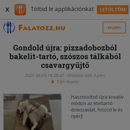
Töltsd le applikációnkat
X
LETÖLTÖM
BELÉPÉS
Gondold újra: pizzadobozból
bakelit-tartó, szószos tálkából
csavargyűjtő
2021-06-03 14:28:42
Olvasási idő: 4 perc
Tóth Noémi
Hasznosítsd újra kreatív
módon az ételtartó
dobozaidat, fotózd le és
nyerj!