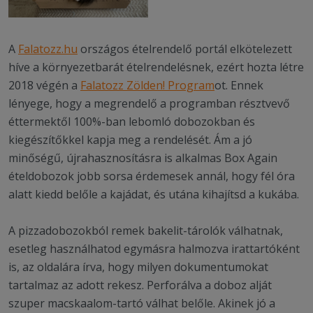
A
Falatozz.hu
országos ételrendelő portál elkötelezett
híve a környezetbarát ételrendelésnek, ezért hozta létre
2018 végén a
Falatozz Zölden! Program
ot. Ennek
lényege, hogy a megrendelő a programban résztvevő
éttermektől 100%-ban lebomló dobozokban és
kiegészítőkkel kapja meg a rendelését. Ám a jó
minőségű, újrahasznosításra is alkalmas Box Again
ételdobozok jobb sorsa érdemesek annál, hogy fél óra
alatt kiedd belőle a kajádat, és utána kihajítsd a kukába.
A pizzadobozokból remek bakelit-tárolók válhatnak,
esetleg használhatod egymásra halmozva irattartóként
is, az oldalára írva, hogy milyen dokumentumokat
tartalmaz az adott rekesz. Perforálva a doboz alját
szuper macskaalom-tartó válhat belőle. Akinek jó a