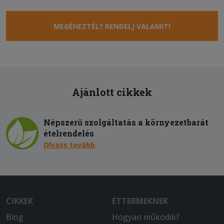
MEGÉHEZTÉL? RENDELJ VALAMIT!
Ajánlott cikkek
Népszerű szolgáltatás a környezetbarát
ételrendelés
Olvass tovább
CIKKEK
ÉTTERMEKNEK
Blog
Hogyan működik?