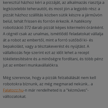
keresztül házhoz kéri a pizzáját, az alkalmazás riasztja a
legközelebbi teherautót, és most jön a legjobb rész: a
pizzát házhoz szállítás közben sütik készre a járművön
belül, tehát frissen és forrón érkezik. A hatékony
robotizáció 372 darab pizzát képes kitermelni óránként.
A cégnél csak az unalmas, ismétlődő feladatokat vállalja
át a robot az embertől, mint a forró sütőből ki- és
bepakolást, vagy a tésztakeverést és nyújtást. A
vállalkozás feje szerint ezt az időt lehet a recept
tökéletesítésére és a minőségre fordítani, és több pénz
jut az emberi munkavállalókra.
Még szerencse, hogy a pizzák felzabálását nem kell
robotokra bíznunk, az még megmarad nekünk... a
Falatozz.hu
-n már rendelheted is a "kézműves"-
változatokat.