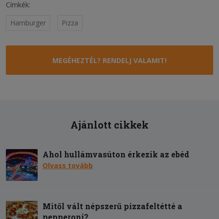
Címkék:
Hamburger
Pizza
MEGÉHEZTÉL? RENDELJ VALAMIT!
Ajánlott cikkek
Ahol hullámvasúton érkezik az ebéd
Olvass tovább
Mitől vált népszerű pizzafeltétté a
pepperoni?