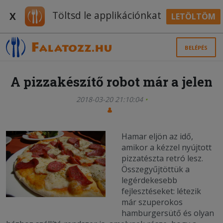
Töltsd le applikációnkat
X
LETÖLTÖM
BELÉPÉS
A pizzakészítő robot már a jelen
2018-03-20 21:10:04
Hamar eljön az idő,
amikor a kézzel nyújtott
pizzatészta retró lesz.
Összegyűjtöttük a
legérdekesebb
fejlesztéseket: létezik
már szuperokos
hamburgersütő és olyan