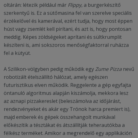
oltárán: létezik például már
Flippy
, a burgerkészítő
szerkentyű is. Ez a sütőmasina fel van szerelve speciális
érzékelővel és kamerával, ezért tudja, hogy most éppen
húst vagy zsemlét kell pirítani, és azt is, hogy pontosan
meddig. Képes zöldségeket aprítani és sültkrumplit
készíteni is, ami sokszoros menőségfaktorral ruházza
fel a kütyüt.
A Szilikon-völgyben pedig működik egy
Zume Pizza
nevű
robotizált ételszállító hálózat, amely egészen
futurisztikus elven működik. Reggelente a gép egyfajta
öntanuló algoritmus alapján kiszámolja, mekkora lesz
az aznapi pizzakereslet (beleszámolva az időjárást,
rendezvényeket és akár egy Trónok harca premiert is),
majd emberek és gépek összehangolt munkával
előkészítik a tésztákat és átszállítják teherautókba a
félkész terméket. Amikor a megrendelő egy applikáción