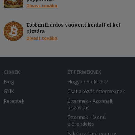
Olvass tovább
Többmilliárdos vagyont herdált el két
pizzára
Olvass tovább
CIKKEK
ÉTTERMEKNEK
Blog
Hogyan működik?
GYIK
Csatlakozás éttermeknek
Receptek
Éttermek - Azonnali
kiszállítás
Éttermek - Menü
előrendelés
Falatozz logó csomag