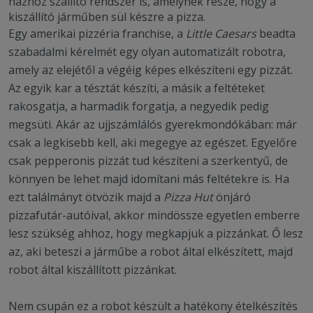
házhoz szállító rendszer is, amelynek része, hogy a
kiszállító járműben sül készre a pizza.
Egy amerikai pizzéria franchise, a
Little Caesars
beadta
szabadalmi kérelmét egy olyan automatizált robotra,
amely az elejétől a végéig képes elkészíteni egy pizzát.
Az egyik kar a tésztát készíti, a másik a feltéteket
rakosgatja, a harmadik forgatja, a negyedik pedig
megsüti. Akár az ujjszámlálós gyerekmondókában: már
csak a legkisebb kell, aki megegye az egészet. Egyelőre
csak pepperonis pizzát tud készíteni a szerkentyű, de
könnyen be lehet majd idomítani más feltétekre is. Ha
ezt találmányt ötvözik majd a
Pizza Hut
önjáró
pizzafutár-autóival, akkor mindössze egyetlen emberre
lesz szükség ahhoz, hogy megkapjuk a pizzánkat. Ő lesz
az, aki beteszi a járműbe a robot által elkészített, majd
robot által kiszállított pizzánkat.
Nem csupán ez a robot készült a hatékony ételkészítés