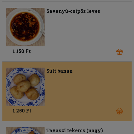
Savanyú-csípős leves
1 150 Ft
Sült banán
1 250 Ft
Tavaszi tekercs (nagy)