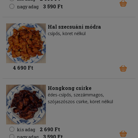
3 590 Ft
nagy adag
Hal szecsuáni módra
csípős, köret nélkül
4 690 Ft
Hongkong csirke
édes-csípős, szezámmagos,
szójaszószos csirke, köret nélkül
2 690 Ft
kis adag
3 590 Ft
nagy adag