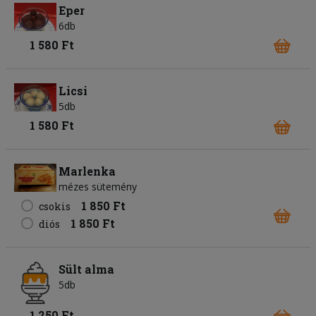
Eper
6db
1 580 Ft
Licsi
5db
1 580 Ft
Marlenka
mézes sütemény
1 850 Ft
csokis
1 850 Ft
diós
Sült alma
5db
1 250 Ft