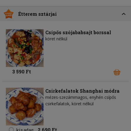
Étterem sztárjai
Csípős szójababsajt borssal
köret nélkül
3 590 Ft
Csirkefalatok Shanghai módra
mézes-szezámmagos, enyhén csípős
csirkefalatok, köret nélkül
2 690 Ft
kis adag