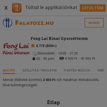
Töltsd le applikációnkat
X
LETÖLTÖM
BELÉPÉS
Feng Lai Kínai Gyorsétterem
4.7/5 (800+)
Előrendelés - 10:00 - 21:25
60 - 90 perc
4 500 Ft - 45 900 Ft
AKCIÓK
SZÁLLÍTÁSI TERÜLETEK
FIZETÉSI MÓDOK
ISMER
Menük (főételek körettel)
2 650 Ft
-tól! Hatalmas ételválaszték,
kínai különlegességek!
Étlap