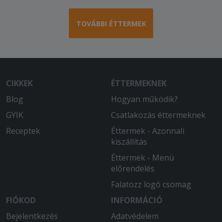
Nem csalódtam, megint nagyon finom
volt. Hamar megkaptam, a futár
TOVÁBBI ÉTTERMEK
kedves, udvarias volt. Köszönöm.
CIKKEK
ÉTTERMEKNEK
Blog
Hogyan működik?
GYIK
Csatlakozás éttermeknek
Receptek
Éttermek - Azonnali
kiszállítás
Éttermek - Menü
előrendelés
Falatozz logó csomag
FIÓKOD
INFORMÁCIÓ
Bejelentkezés
Adatvédelem