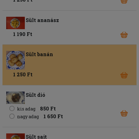
Sült ananász
1 190 Ft
Sült banán
1 250 Ft
Sült dió
850 Ft
kis adag
1 650 Ft
nagy adag
Sült sajt