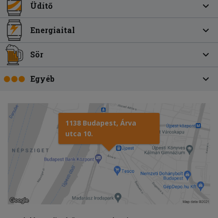
Üdítő
Energiaital
Sör
Egyéb
1138 Budapest, Árva
utca 10.