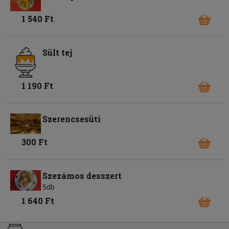
1 540 Ft
Sült tej
1 190 Ft
Szerencsesüti
300 Ft
Szezámos desszert
5db
1 640 Ft