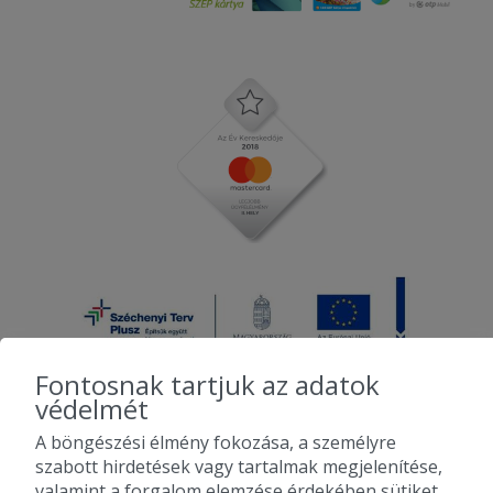
Fontosnak tartjuk az adatok
védelmét
A böngészési élmény fokozása, a személyre
2010-2026 Copyright - Falatozz.hu - Diston-line Kft.
szabott hirdetések vagy tartalmak megjelenítése,
valamint a forgalom elemzése érdekében sütiket