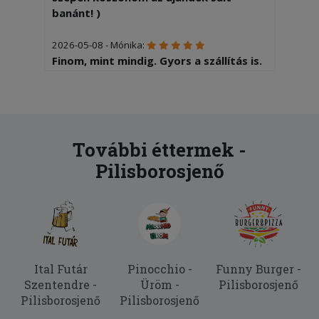
banánt! )
2026-05-08 - Mónika:
Finom, mint mindig. Gyors a szállítás is.
2026-04-14 - Ilonka:
Finom volt, köszönöm.
2025-10-20 - Ilonka:
További éttermek -
Finom volt minden, mint mindig.
Pilisborosjenő
Köszönöm szépen.
2025-10-07 - Noémi:
Olyan sós volt a tèszta nem lehet még
enni !
2025-06-24 - Zoltán:
Ital Futár
Pinocchio -
Funny Burger -
nagyon csíííííp
Szentendre -
Üröm -
Pilisborosjenő
Pilisborosjenő
Pilisborosjenő
2025-06-07 - Ilonka: