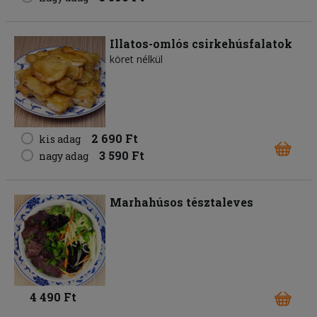
Illatos-omlós csirkehúsfalatok
köret nélkül
2 690 Ft
kis adag
3 590 Ft
nagy adag
Marhahúsos tésztaleves
4 490 Ft